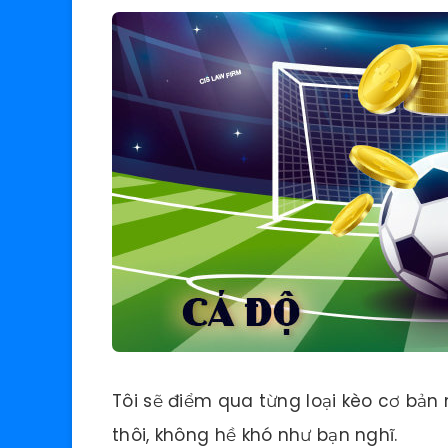
Tôi sẽ điểm qua từng loại kèo cơ bả
thôi, không hề khó như bạn nghĩ.