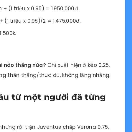
n + (1 triệu x 0.95) = 1.950.000đ.
+ (1 triệu x 0.95)/2 = 1.475.000đ.
i 500k.
hi nào thắng nửa?
Chỉ xuất hiện ở kèo 0.25,
ì thẳng thắn thắng/thua đủ, không lằng nhằng.
u từ một người đã từng
 nhưng rồi trận Juventus chấp Verona 0.75,