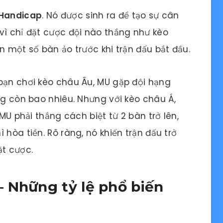
Handicap
. Nó được sinh ra để tạo sự cân
vì chỉ đặt cược đội nào thắng như kèo
n một số bàn ảo trước khi trận đấu bắt đầu.
bạn chơi kèo châu Âu, MU gặp đội hạng
ng còn bao nhiêu. Nhưng với kèo châu Á,
 MU phải thắng cách biệt từ 2 bàn trở lên,
 hòa tiền. Rõ ràng, nó khiến trận đấu trở
ặt cược.
 Những tỷ lệ phổ biến