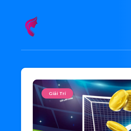
Giải Trí