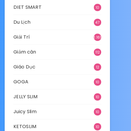
DIET SMART
10
Du Lịch
47
Giải Trí
1.161
Giảm cân
112
Giáo Dục
12
GOGA
10
JELLY SLIM
10
Juicy Slim
10
KETOSLIM
10