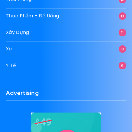
Thực Phẩm – Đồ Uống
13
Xây Dựng
11
Xe
10
Y Tế
6
Advertising