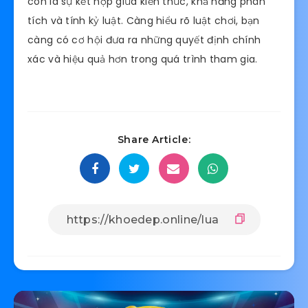
còn là sự kết hợp giữa kiến thức, khả năng phân
tích và tính kỷ luật. Càng hiểu rõ luật chơi, bạn
càng có cơ hội đưa ra những quyết định chính
xác và hiệu quả hơn trong quá trình tham gia.
Share Article: