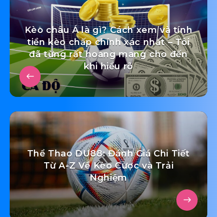
Kèo châu Á là gì? Cách xem và tính
tiền kèo chấp chính xác nhất – Tôi
đã từng rất hoang mang cho đến
khi hiểu rõ
Thể Thao DU88: Đánh Giá Chi Tiết
Từ A-Z Về Kèo Cược và Trải
Nghiệm