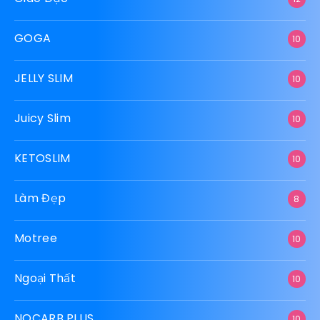
GOGA
10
JELLY SLIM
10
Juicy Slim
10
KETOSLIM
10
Làm Đẹp
8
Motree
10
Ngoại Thất
10
NOCARB PLUS
10