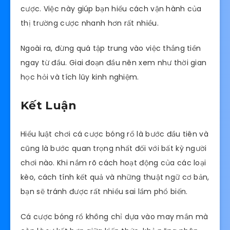
cược. Việc này giúp bạn hiểu cách vận hành của
thị trường cược nhanh hơn rất nhiều.
Ngoài ra, đừng quá tập trung vào việc thắng tiền
ngay từ đầu. Giai đoạn đầu nên xem như thời gian
học hỏi và tích lũy kinh nghiệm.
Kết Luận
Hiểu luật chơi cá cược bóng rổ là bước đầu tiên và
cũng là bước quan trọng nhất đối với bất kỳ người
chơi nào. Khi nắm rõ cách hoạt động của các loại
kèo, cách tính kết quả và những thuật ngữ cơ bản,
bạn sẽ tránh được rất nhiều sai lầm phổ biến.
Cá cược bóng rổ không chỉ dựa vào may mắn mà