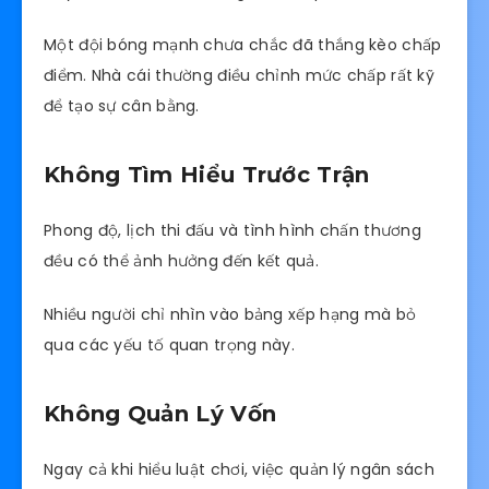
Một đội bóng mạnh chưa chắc đã thắng kèo chấp
điểm. Nhà cái thường điều chỉnh mức chấp rất kỹ
để tạo sự cân bằng.
Không Tìm Hiểu Trước Trận
Phong độ, lịch thi đấu và tình hình chấn thương
đều có thể ảnh hưởng đến kết quả.
Nhiều người chỉ nhìn vào bảng xếp hạng mà bỏ
qua các yếu tố quan trọng này.
Không Quản Lý Vốn
Ngay cả khi hiểu luật chơi, việc quản lý ngân sách