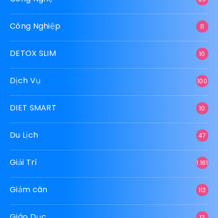
Công Nghiệp
11
DETOX SLIM
10
Dịch Vụ
100
DIET SMART
10
Du Lịch
47
Giải Trí
1.161
Giảm cân
112
Giáo Dục
12