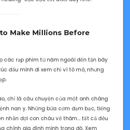
 to Make Millions Before
ắp các rạp phim từ năm ngoái đến tận bây
t, lúc đầu mình đi xem chỉ vì tò mò, nhưng
ạp.
rào, chỉ là câu chuyện của một anh chàng
bệnh nan y. Những bữa cơm đạm bạc, tiếng
n nhẫn đợi con cháu về thăm… tất cả đều
a chính gia đình mình trong đó. Xem