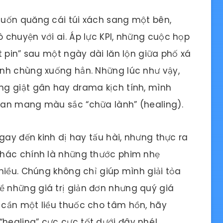
uốn quăng cái túi xách sang một bên,
chuyện với ai. Áp lực KPI, những cuộc họp
t pin” sau một ngày dài lăn lộn giữa phố xá
nh chùng xuống hẳn. Những lúc như vậy,
g giật gân hay drama kịch tính, mình
Lan mang màu sắc “chữa lành” (healing).
gay đến kinh dị hay tấu hài, nhưng thực ra
khác chính là những thước phim nhẹ
hiều. Chúng không chỉ giúp mình giải tỏa
 những giá trị giản đơn nhưng quý giá
cần một liều thuốc cho tâm hồn, hãy
ealing” cực cực tốt dưới đây nhé!