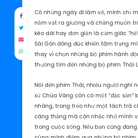
Có những ngày đi làm về, mình chỉ m
nằm vật ra giường và chẳng muốn trò 
kéo dài hay đơn giản là cảm giác “hế
Sài Gòn đông đúc khiến tâm trạng mì
thay vì chọn những bộ phim hành độn
thường tìm đến những bộ phim Thái 
Nói đến phim Thái, nhiều người nghĩ n
xứ Chùa Vàng còn có một “đặc sản” 
nhàng, trong trẻo như một tách trà c
căng thẳng mà còn nhắc nhở mình về
trong cuộc sống. Nếu bạn cũng đang 
cùng mình điểm qua những bộ phim “h