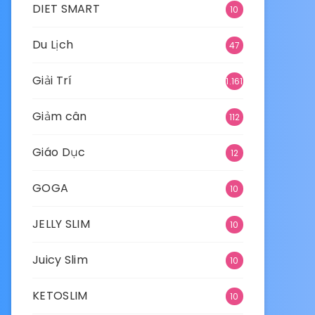
DIET SMART
10
Du Lịch
47
Giải Trí
1.161
Giảm cân
112
Giáo Dục
12
GOGA
10
JELLY SLIM
10
Juicy Slim
10
KETOSLIM
10