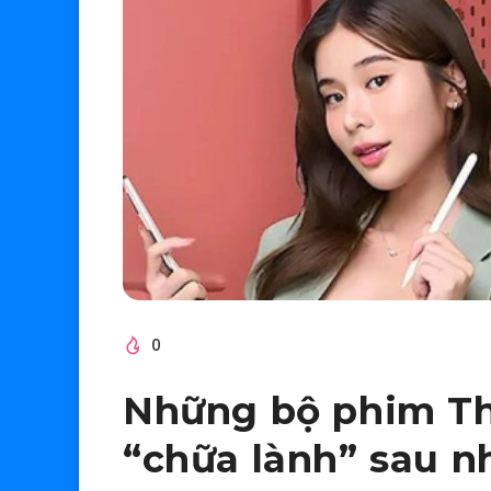
0
Những bộ phim Th
“chữa lành” sau 