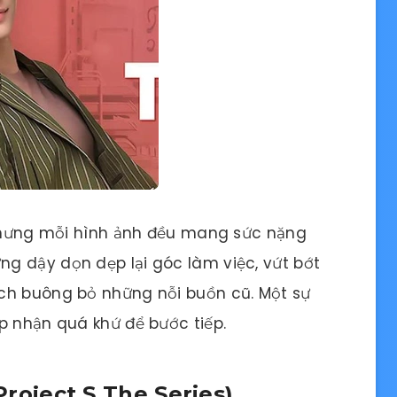
i nhưng mỗi hình ảnh đều mang sức nặng
g dậy dọn dẹp lại góc làm việc, vứt bớt
ch buông bỏ những nỗi buồn cũ. Một sự
p nhận quá khứ để bước tiếp.
(Project S The Series)