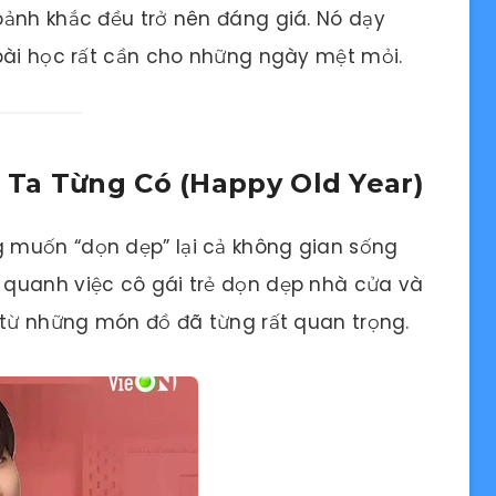
oảnh khắc đều trở nên đáng giá. Nó dạy
bài học rất cần cho những ngày mệt mỏi.
Ta Từng Có (Happy Old Year)
 muốn “dọn dẹp” lại cả không gian sống
quanh việc cô gái trẻ dọn dẹp nhà cửa và
 từ những món đồ đã từng rất quan trọng.