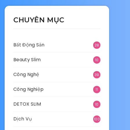
CHUYÊN MỤC
Bất Động Sản
28
Beauty Slim
10
Công Nghệ
39
Công Nghiệp
11
DETOX SLIM
10
Dịch Vụ
100