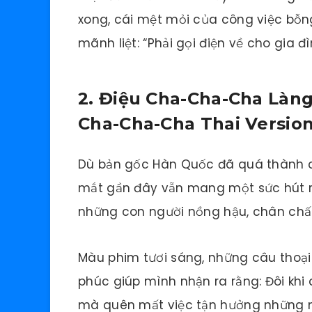
xong, cái mệt mỏi của công việc bỗng
mãnh liệt: “Phải gọi điện về cho gia đì
2. Điệu Cha-Cha-Cha Làn
Cha-Cha-Cha Thai Version
Dù bản gốc Hàn Quốc đã quá thành cô
mắt gần đây vẫn mang một sức hút rất
những con người nồng hậu, chân chấ
Màu phim tươi sáng, những câu thoại 
phúc giúp mình nhận ra rằng: Đôi kh
mà quên mất việc tận hưởng những n