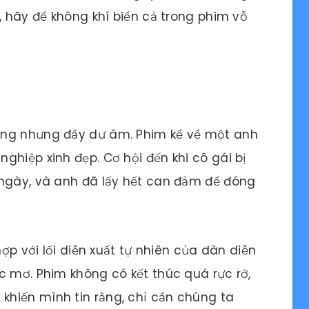
, hãy để không khí biển cả trong phim vỗ
àng nhưng đầy dư âm. Phim kể về một anh
ghiệp xinh đẹp. Cơ hội đến khi cô gái bị
 ngày, và anh đã lấy hết can đảm để đóng
hợp với lối diễn xuất tự nhiên của dàn diễn
c mơ. Phim không có kết thúc quá rực rỡ,
hiến mình tin rằng, chỉ cần chúng ta