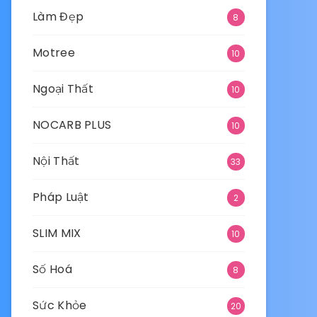
Làm Đẹp
8
Motree
10
Ngoại Thất
10
NOCARB PLUS
10
Nội Thất
33
Pháp Luật
2
SLIM MIX
10
Số Hoá
8
Sức Khỏe
20