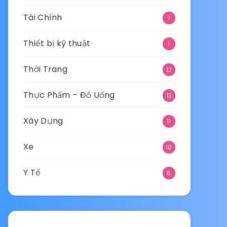
Tài Chính
7
Thiết bị kỹ thuật
1
Thời Trang
12
Thực Phẩm – Đồ Uống
13
Xây Dựng
11
Xe
10
Y Tế
6