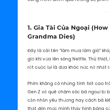
1. Gia Tài Của Ngoại (How
Grandma Dies)
Đây là cái tên “làm mưa làm gió” kh
giờ khi vừa lên sóng Netflix. Thú thiệ
rốt cuộc lại là đứa khóc nức nở nhất r
Phim không có những tình tiết cao t
Gen Z về quê chăm sóc bà ngoại bị 
cằn nhằn yêu thương hay cách bà kiê
thật đến mức mình thấy hình bóng củ