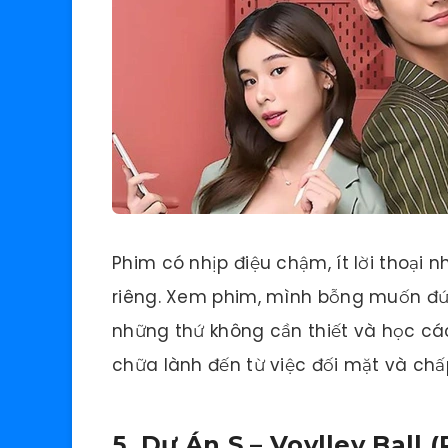
Phim có nhịp điệu chậm, ít lời thoạ
riêng. Xem phim, mình bỗng muốn đứn
những thứ không cần thiết và học cá
chữa lành đến từ việc đối mặt và chấ
5. Dự Án S – Vovlley Ball 