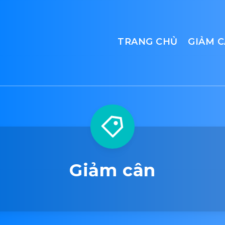
TRANG CHỦ
GIẢM 
Giảm cân