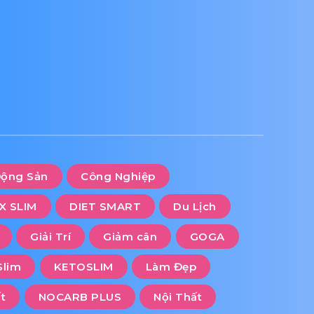
Động Sản
Công Nghiệp
X SLIM
DIET SMART
Du Lịch
Giải Trí
Giảm cân
GOGA
Slim
KETOSLIM
Làm Đẹp
t
NOCARB PLUS
Nội Thất