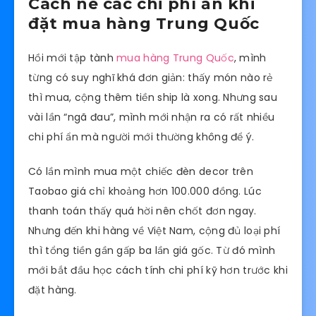
Cách né các chi phí ẩn khi
đặt mua hàng Trung Quốc
Hồi mới tập tành
mua hàng Trung Quốc
, mình
từng có suy nghĩ khá đơn giản: thấy món nào rẻ
thì mua, cộng thêm tiền ship là xong. Nhưng sau
vài lần “ngã đau”, mình mới nhận ra có rất nhiều
chi phí ẩn mà người mới thường không để ý.
Có lần mình mua một chiếc đèn decor trên
Taobao giá chỉ khoảng hơn 100.000 đồng. Lúc
thanh toán thấy quá hời nên chốt đơn ngay.
Nhưng đến khi hàng về Việt Nam, cộng đủ loại phí
thì tổng tiền gần gấp ba lần giá gốc. Từ đó mình
mới bắt đầu học cách tính chi phí kỹ hơn trước khi
đặt hàng.