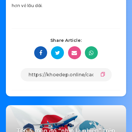
hơn về lâu dài.
Share Article:
Top 5 món đồ “nhìn là ghiền” trên