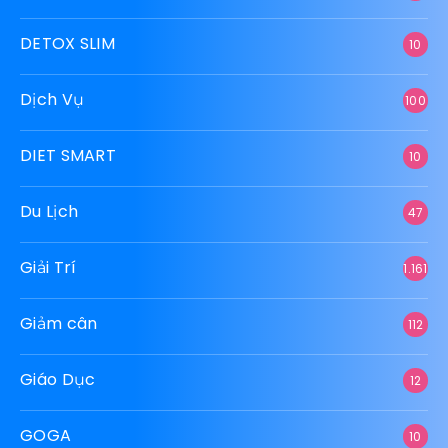
DETOX SLIM
10
Dịch Vụ
100
DIET SMART
10
Du Lịch
47
Giải Trí
1.161
Giảm cân
112
Giáo Dục
12
GOGA
10