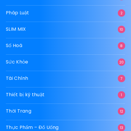
Pháp Luật
2
SLIM MIX
10
Số Hoá
8
Sức Khỏe
20
Tài Chính
7
Thiết bị kỹ thuật
1
Thời Trang
12
Thực Phẩm – Đồ Uống
13