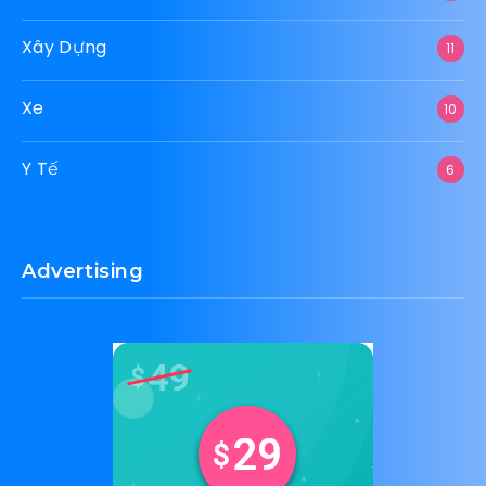
Xây Dựng
11
Xe
10
Y Tế
6
Advertising