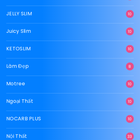
JELLY SLIM
10
Juicy Slim
10
KETOSLIM
10
Làm Đẹp
8
Motree
10
Ngoại Thất
10
NOCARB PLUS
10
Nội Thất
33