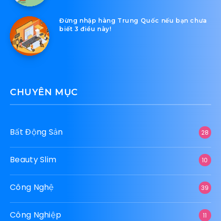
Đừng nhập hàng Trung Quốc nếu bạn chưa
biết 3 điều này!
CHUYÊN MỤC
Bất Động Sản
28
Beauty Slim
10
Công Nghệ
39
Công Nghiệp
11