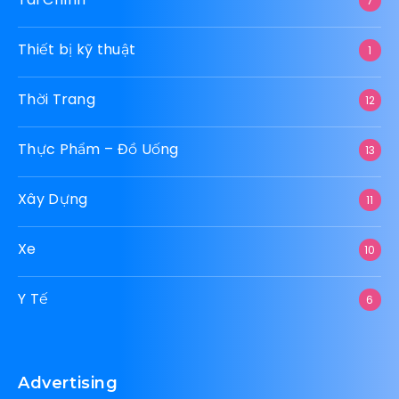
7
Thiết bị kỹ thuật
1
Thời Trang
12
Thực Phẩm – Đồ Uống
13
Xây Dựng
11
Xe
10
Y Tế
6
Advertising