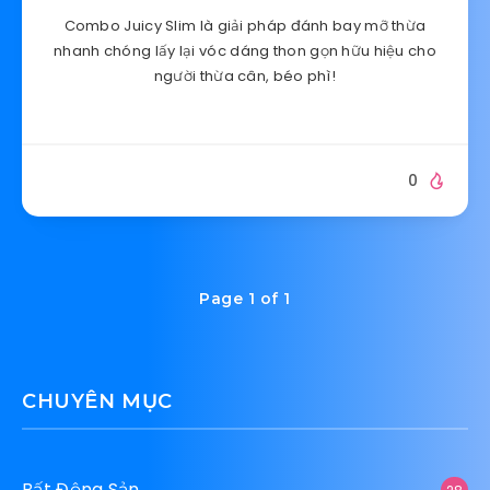
Combo Juicy Slim là giải pháp đánh bay mỡ thừa
nhanh chóng lấy lại vóc dáng thon gọn hữu hiệu cho
người thừa cân, béo phì!
0
Page 1 of 1
CHUYÊN MỤC
Bất Động Sản