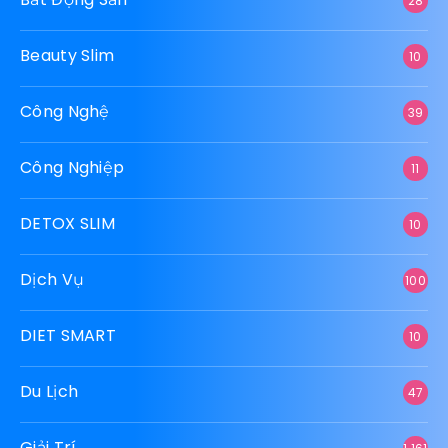
28
Beauty Slim
10
Công Nghệ
39
Công Nghiệp
11
DETOX SLIM
10
Dịch Vụ
100
DIET SMART
10
Du Lịch
47
Giải Trí