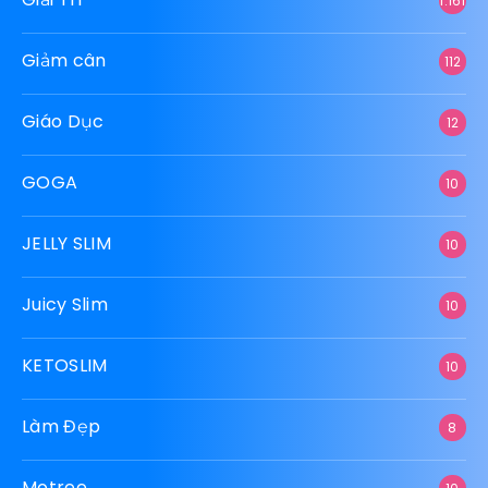
1.161
Giảm cân
112
Giáo Dục
12
GOGA
10
JELLY SLIM
10
Juicy Slim
10
KETOSLIM
10
Làm Đẹp
8
Motree