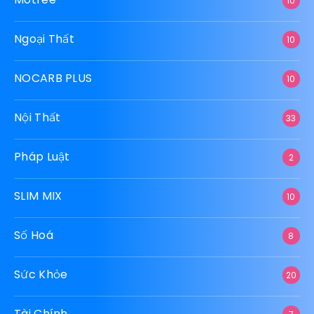
10
Ngoại Thất
10
NOCARB PLUS
10
Nội Thất
33
Pháp Luật
2
SLIM MIX
10
Số Hoá
8
Sức Khỏe
20
Tài Chính