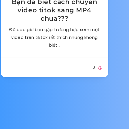
Bạn đã biết cách chuyển
video titok sang MP4
chưa???
Đã bao giờ bạn gặp trường hợp xem một
video trên tiktok rất thích nhưng không
biết…
0