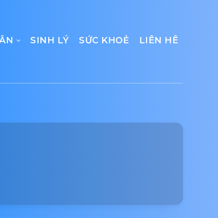
CÂN
SINH LÝ
SỨC KHOẺ
LIÊN HÊ