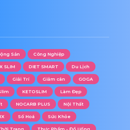
Động Sản
Công Nghiệp
X SLIM
DIET SMART
Du Lịch
Giải Trí
Giảm cân
GOGA
Slim
KETOSLIM
Làm Đẹp
t
NOCARB PLUS
Nội Thất
IX
Số Hoá
Sức Khỏe
Thời Trang
Thực Phẩm - Đồ Uống