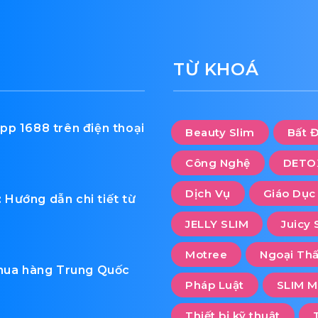
TỪ KHOÁ
pp 1688 trên điện thoại
Beauty Slim
Bất 
Công Nghệ
DETO
Dịch Vụ
Giáo Dục
Hướng dẫn chi tiết từ
JELLY SLIM
Juicy 
Motree
Ngoại Thấ
 mua hàng Trung Quốc
Pháp Luật
SLIM M
Thiết bị kỹ thuật