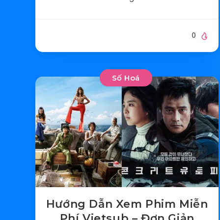
0
Số Hoá
Hướng Dẫn Xem Phim Miễn
Phí Vietsub – Đơn Giản