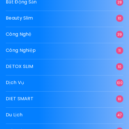
Bất Động Sản
28
Beauty Slim
10
Công Nghệ
39
Công Nghiệp
11
DETOX SLIM
10
Dịch Vụ
100
DIET SMART
10
Du Lịch
47