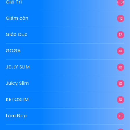
Giải Trí
1.161
Giảm cân
112
Giáo Dục
12
GOGA
10
JELLY SLIM
10
Juicy Slim
10
KETOSLIM
10
Làm Đẹp
8