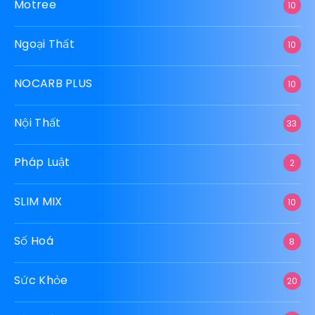
Motree
10
Ngoại Thất
10
NOCARB PLUS
10
Nội Thất
33
Pháp Luật
2
SLIM MIX
10
Số Hoá
8
Sức Khỏe
20