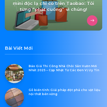
mini độc lạ chỉ có trên Taobao: Tôi
từng “phát cuồng” vì chúng!
Bài Viết Mới
Báo Giá Thi Công Nhà Chòi Sân Vườn Mới
Nhất 2025 – Cập Nhật Từ Các Đơn Vị Uy Tín
Gỗ biến tính: Giải pháp đột phá cho vật liệu
nội thất bền vững