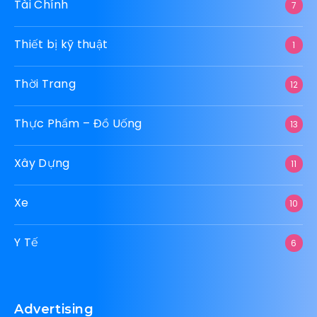
Tài Chính
7
Thiết bị kỹ thuật
1
Thời Trang
12
Thực Phẩm – Đồ Uống
13
Xây Dựng
11
Xe
10
Y Tế
6
Advertising