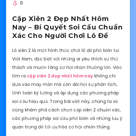
0
Cặp Xiên 2 Đẹp Nhất Hôm
Nay – Bí Quyết Soi Cầu Chuẩn
Xác Cho Người Chơi Lô Đề
Lô xiên 2 là một hình thức chơi lô đề phổ biến tại
Việt Nam, đặc biệt với những ai yêu thích sự thử
thách và muốn tăng cơ hội nhận thưởng lớn. Việc
tìm ra
cặp xiên 2 đẹp nhất hôm nay
không chỉ
dựa vào may mắn mà còn đòi hỏi sự phân tích,
tính toán kỹ lưỡng và áp dụng các phương pháp
soi cầu hiệu quả. Trong bài viết này, chúng ta sẽ
cùng khám phá cách chọn cặp xiên 2 chuẩn xác,
các phương pháp soi cầu phổ biến và những lưu ý
quan trọng để tối ưu hóa cơ hội chiến thắng.