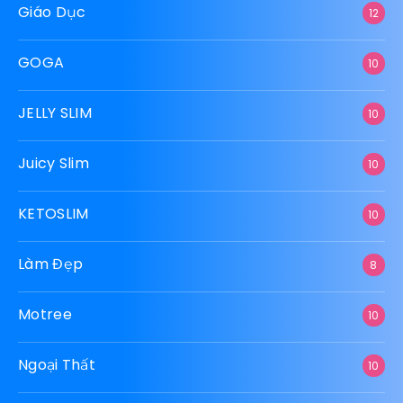
Giáo Dục
12
GOGA
10
JELLY SLIM
10
Juicy Slim
10
KETOSLIM
10
Làm Đẹp
8
Motree
10
Ngoại Thất
10