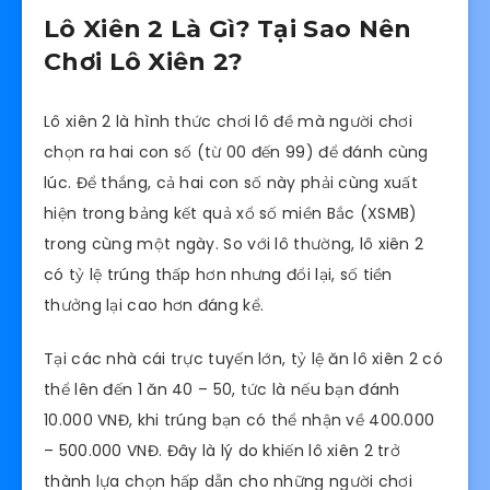
Lô Xiên 2 Là Gì? Tại Sao Nên
Chơi Lô Xiên 2?
Lô xiên 2 là hình thức chơi lô đề mà người chơi
chọn ra hai con số (từ 00 đến 99) để đánh cùng
lúc. Để thắng, cả hai con số này phải cùng xuất
hiện trong bảng kết quả xổ số miền Bắc (XSMB)
trong cùng một ngày. So với lô thường, lô xiên 2
có tỷ lệ trúng thấp hơn nhưng đổi lại, số tiền
thưởng lại cao hơn đáng kể.
Tại các nhà cái trực tuyến lớn, tỷ lệ ăn lô xiên 2 có
thể lên đến 1 ăn 40 – 50, tức là nếu bạn đánh
10.000 VNĐ, khi trúng bạn có thể nhận về 400.000
– 500.000 VNĐ. Đây là lý do khiến lô xiên 2 trở
thành lựa chọn hấp dẫn cho những người chơi