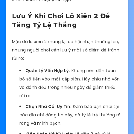
Lưu Ý Khi Chơi Lô Xiên 2 Để
Tăng Tỷ Lệ Thắng
Mặc dù lô xiên 2 mang lại cơ hội nhận thưởng lớn,
nhưng người chơi cần lưu ý một số điểm để tránh
rủi ro:
Quản Lý Vốn Hợp Lý:
Không nên dồn toàn
bộ số tiền vào một cặp xiên. Hãy chia nhỏ vốn
và đánh đều trong nhiều ngày để giảm thiểu
rủi ro.
Chọn Nhà Cái Uy Tín:
Đảm bảo bạn chơi tại
các địa chỉ đáng tin cậy, có tỷ lệ trả thưởng rõ
ràng và minh bạch.
Kiên Nhẫn Và Kỷ Luật:
Lô xiên 2 có tỷ lệ