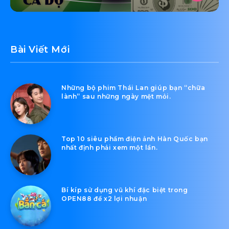
Bài Viết Mới
Những bộ phim Thái Lan giúp bạn “chữa
lành” sau những ngày mệt mỏi.
Top 10 siêu phẩm điện ảnh Hàn Quốc bạn
nhất định phải xem một lần.
Bí kíp sử dụng vũ khí đặc biệt trong
OPEN88 để x2 lợi nhuận