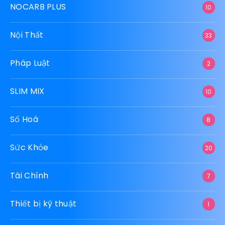
NOCARB PLUS
10
Nội Thất
33
Pháp Luật
2
SLIM MIX
10
Số Hoá
8
Sức Khỏe
20
Tài Chính
7
Thiết bị kỹ thuật
1