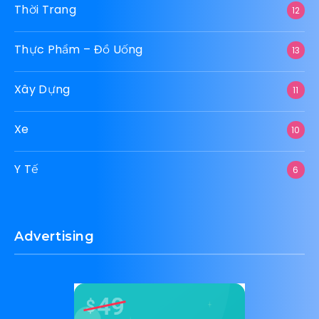
Thời Trang
12
Thực Phẩm – Đồ Uống
13
Xây Dựng
11
Xe
10
Y Tế
6
Advertising