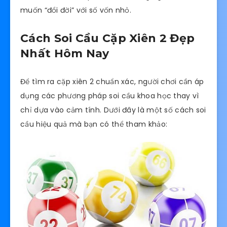
muốn “đổi đời” với số vốn nhỏ.
Cách Soi Cầu Cặp Xiên 2 Đẹp
Nhất Hôm Nay
Để tìm ra cặp xiên 2 chuẩn xác, người chơi cần áp
dụng các phương pháp soi cầu khoa học thay vì
chỉ dựa vào cảm tính. Dưới đây là một số cách soi
cầu hiệu quả mà bạn có thể tham khảo: