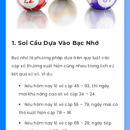
1. Soi Cầu Dựa Vào Bạc Nhớ
Bạc nhớ là phương pháp dựa trên quy luật các
cặp số thường xuất hiện cùng nhau trong lịch sử
kết quả xổ số. Ví dụ:
Nếu hôm nay lô về cặp 45 – 93, thì ngày
mai khả năng cao sẽ về cặp 34 – 24.
Nếu hôm nay lô về cặp 55 – 79, ngày mai có
thể xuất hiện cặp 78 – 18.
Nếu hôm nay lô về cặp 66 – 29, ngày tiếp