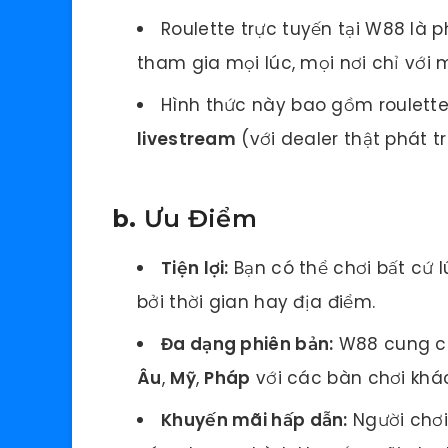
a.
Đặc Điểm Chính