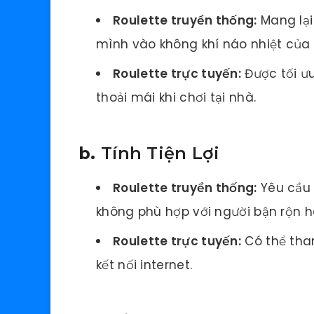
các chương trình khuyến mãi như h
cược miễn phí.
c.
Nhược Điểm
Yếu tố xã hội hạn chế:
Dù có tín
trực tiếp với người chơi khác sẽ kh
3.
So Sánh Roulette Tr
Truyền Thống Tại W8
a.
Trải Nghiệm Chơi