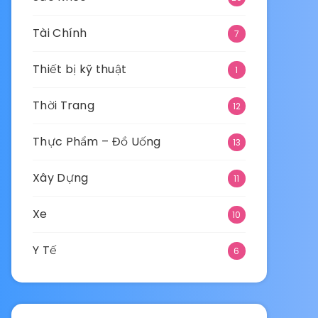
Tài Chính
7
Thiết bị kỹ thuật
1
Thời Trang
12
Thực Phẩm – Đồ Uống
13
Xây Dựng
11
Xe
10
Y Tế
6