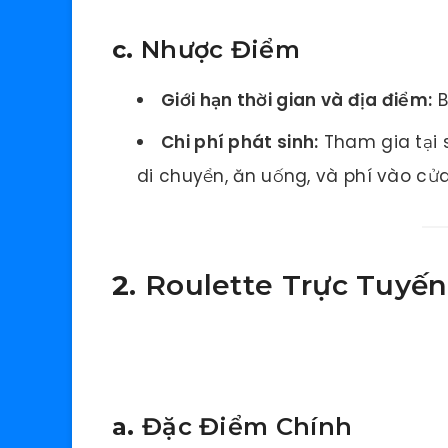
c.
Nhược Điểm
Giới hạn thời gian và địa điểm:
B
Chi phí phát sinh:
Tham gia tại 
di chuyển, ăn uống, và phí vào cửa
2.
Roulette Trực Tuyến