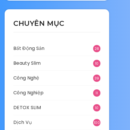
CHUYÊN MỤC
Bất Động Sản
28
Beauty Slim
10
Công Nghệ
39
Công Nghiệp
11
DETOX SLIM
10
Dịch Vụ
100