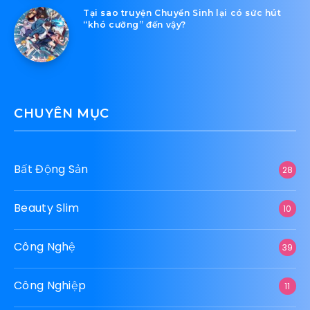
Tại sao truyện Chuyển Sinh lại có sức hút
“khó cưỡng” đến vậy?
CHUYÊN MỤC
Bất Động Sản
28
Beauty Slim
10
Công Nghệ
39
Công Nghiệp
11