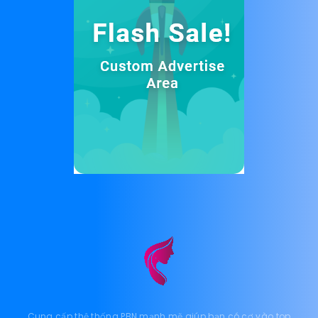
Cung cấp thệ thống PBN mạnh mẽ giúp bạn có cơ vào top