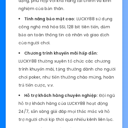
dạng, phù hợp với khả năng tài chính và kinh
nghiệm của bản thân.
Tính năng bảo mật cao:
LUCKY88 sử dụng
công nghệ mã hóa SSL 128 bit tiên tiến, đảm
bảo an toàn thông tin cá nhân và giao dịch
của người chơi.
Chương trình khuyến mãi hấp dẫn:
LUCKY88 thường xuyên tổ chức các chương
trình khuyến mãi, tặng thưởng dành cho người
chơi poker, như tiền thưởng chào mừng, hoàn
trả tiền cược, v.v.
Hỗ trợ khách hàng chuyên nghiệp:
Đội ngũ
hỗ trợ khách hàng của LUCKY88 hoạt động
24/7, sẵn sàng giải đáp mọi thắc mắc và hỗ
trợ người chơi kịp thời qua nhiều kênh liên lạc.