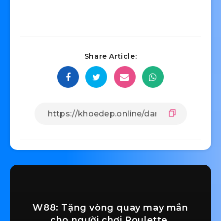
Share Article:
W88: Tặng vòng quay may mắn
cho người chơi Roulette.