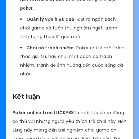
poker.
Quản lý vốn hiệu quả:
Đặt ra ngân sách
chơi game và tuân thủ nghiêm ngặt, tránh
tình trạng thua lỗ quá mức.
Chơi có trách nhiệm:
Poker chỉ là một hình
thức giải trí, hãy chơi một cách có trách
nhiệm, tránh để ảnh hưởng đến cuộc sống cá
nhân.
Kết luận
Poker online trên LUCKY88
là một lựa chọn đáng
để thử với những người yêu thích trò chơi này. Nền
tảng này mang đến trải nghiệm chơi game an
toàn, công bằng, với nhiều ưu điểm hấp dẫn. Tuy