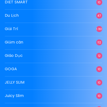
DIET SMART
10
Du Lịch
47
Giải Trí
1.161
Giảm cân
112
Giáo Dục
12
GOGA
10
JELLY SLIM
10
Juicy Slim
10