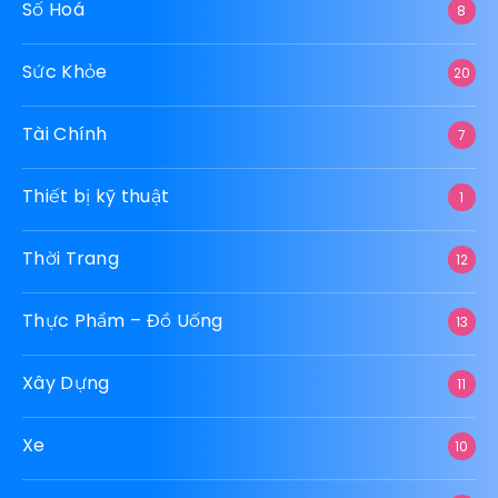
Số Hoá
8
Sức Khỏe
20
Tài Chính
7
Thiết bị kỹ thuật
1
Thời Trang
12
Thực Phẩm – Đồ Uống
13
Xây Dựng
11
Xe
10