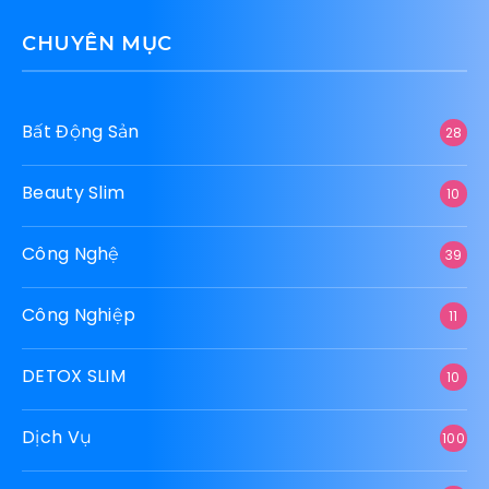
CHUYÊN MỤC
Bất Động Sản
28
Beauty Slim
10
Công Nghệ
39
Công Nghiệp
11
DETOX SLIM
10
Dịch Vụ
100