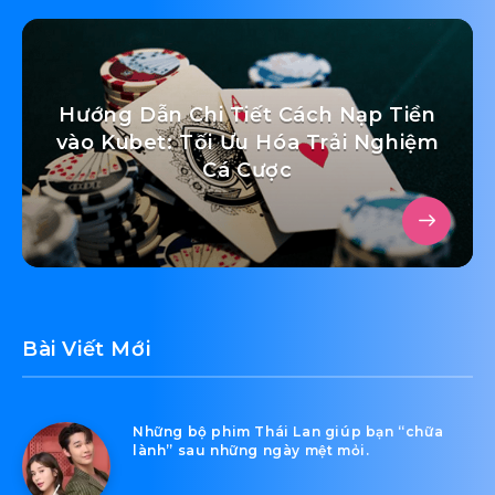
Hướng Dẫn Chi Tiết Cách Nạp Tiền
vào Kubet: Tối Ưu Hóa Trải Nghiệm
Cá Cược
Bài Viết Mới
Những bộ phim Thái Lan giúp bạn “chữa
lành” sau những ngày mệt mỏi.