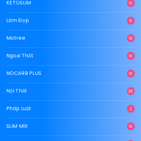
KETOSLIM
10
Làm Đẹp
8
Motree
10
Ngoại Thất
10
NOCARB PLUS
10
Nội Thất
33
Pháp Luật
2
SLIM MIX
10