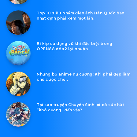
Top 10 siêu phẩm điện ảnh Hàn Quốc bạn
nhất định phải xem một lần.
Bí kíp sử dụng vũ khí đặc biệt trong
OPEN88 để x2 lợi nhuận
Những bộ anime nữ cường: Khi phái đẹp làm
chủ cuộc chơi.
Tại sao truyện Chuyển Sinh lại có sức hút
“khó cưỡng” đến vậy?