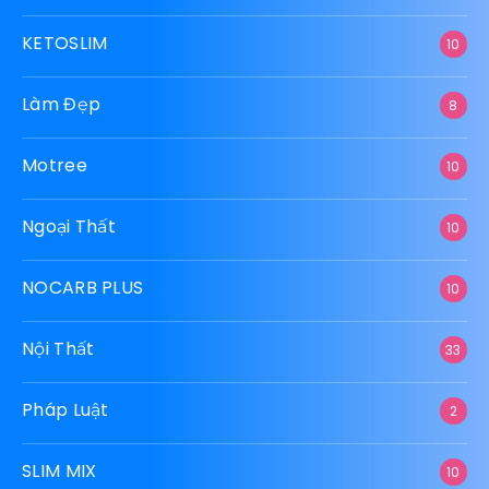
KETOSLIM
10
Làm Đẹp
8
Motree
10
Ngoại Thất
10
NOCARB PLUS
10
Nội Thất
33
Pháp Luật
2
SLIM MIX
10