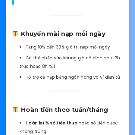
Khuyến mãi nạp mỗi ngày
Tặng 10% đến 30% giá trị nạp mỗi ngày
Có thể nhận vào khung giờ cố định như 12h
trưa hoặc 8h tối
Hỗ trợ cả nạp bằng ngân hàng và ví điện tử
Hoàn tiền theo tuần/tháng
Hoàn lại % số tiền thua
hoặc số tiền cược
không trúng