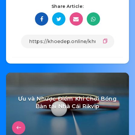
Share Article:
Ưu và Nhược Điểm Khi Chơi Bóng
Bàn tại Nhà Cái Rikvip