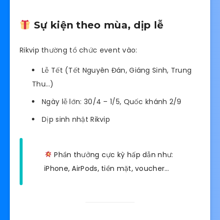
Sự kiện theo mùa, dịp lễ
Rikvip thường tổ chức event vào:
Lễ Tết (Tết Nguyên Đán, Giáng Sinh, Trung
Thu…)
Ngày lễ lớn: 30/4 – 1/5, Quốc khánh 2/9
Dịp sinh nhật Rikvip
Phần thưởng cực kỳ hấp dẫn như:
iPhone, AirPods, tiền mặt, voucher…