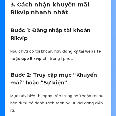
3. Cách nhận khuyến mãi
Rikvip nhanh nhất
Bước 1: Đăng nhập tài khoản
Rikvip
Nếu chưa có tài khoản, hãy
đăng ký tại website
hoặc app Rikvip
chỉ trong 1 phút.
Bước 2: Truy cập mục “Khuyến
mãi” hoặc “Sự kiện”
Mục này hiển thị ngay trên trang chủ hoặc menu
bên dưới, có danh sách toàn bộ ưu đãi đang diễn
ra.