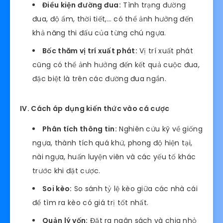
Điều kiện đường đua:
Tình trạng đường
đua, độ ẩm, thời tiết,… có thể ảnh hưởng đến
khả năng thi đấu của từng chú ngựa.
Bốc thăm vị trí xuất phát:
Vị trí xuất phát
cũng có thể ảnh hưởng đến kết quả cuộc đua,
đặc biệt là trên các đường đua ngắn.
IV. Cách áp dụng kiến thức vào cá cược
Phân tích thông tin:
Nghiên cứu kỹ về giống
ngựa, thành tích quá khứ, phong độ hiện tại,
nài ngựa, huấn luyện viên và các yếu tố khác
trước khi đặt cược.
Soi kèo:
So sánh tỷ lệ kèo giữa các nhà cái
để tìm ra kèo có giá trị tốt nhất.
Quản lý vốn:
Đặt ra ngân sách và chia nhỏ