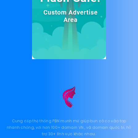
Cung cấp thệ thống PBN mạnh mẽ giúp bạn có cơ vào top
nhanh chống, với hơn 100+ domain VN , và domain quốc tế, hỗ
trợ 30+ lĩnh vực khác nhau.