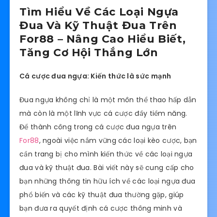
Tìm Hiểu Về Các Loại Ngựa
Đua Và Kỹ Thuật Đua Trên
For88 – Nâng Cao Hiểu Biết,
Tăng Cơ Hội Thắng Lớn
Cá cược đua ngựa: Kiến thức là sức mạnh
Đua ngựa không chỉ là một môn thể thao hấp dẫn
mà còn là một lĩnh vực cá cược đầy tiềm năng.
Để thành công trong cá cược đua ngựa trên
For88
, ngoài việc nắm vững các loại kèo cược, bạn
cần trang bị cho mình kiến thức về các loại ngựa
đua và kỹ thuật đua. Bài viết này sẽ cung cấp cho
bạn những thông tin hữu ích về các loại ngựa đua
phổ biến và các kỹ thuật đua thường gặp, giúp
bạn đưa ra quyết định cá cược thông minh và