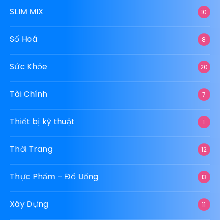
SLIM MIX
10
Số Hoá
8
Sức Khỏe
20
Tài Chính
7
Thiết bị kỹ thuật
1
Thời Trang
12
Thực Phẩm – Đồ Uống
13
Xây Dựng
11