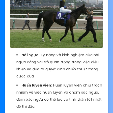
Nài ngựa:
Kỹ năng và kinh nghiệm của nài
ngựa đóng vai trò quan trọng trong việc điều
khiển và đưa ra quyết định chiến thuật trong
cuộc đua.
Huấn luyện viên:
Huấn luyện viên chịu trách
nhiệm về việc huấn luyện và chăm sóc ngựa,
đảm bảo ngựa có thể lực và tinh thần tốt nhất
để thi đấu.