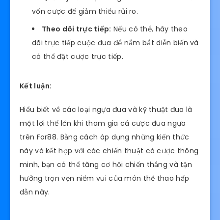
vốn cược để giảm thiểu rủi ro.
Theo dõi trực tiếp:
Nếu có thể, hãy theo
dõi trực tiếp cuộc đua để nắm bắt diễn biến và
có thể đặt cược trực tiếp.
Kết luận:
Hiểu biết về các loại ngựa đua và kỹ thuật đua là
một lợi thế lớn khi tham gia cá cược đua ngựa
trên For88. Bằng cách áp dụng những kiến thức
này và kết hợp với các chiến thuật cá cược thông
minh, bạn có thể tăng cơ hội chiến thắng và tận
hưởng trọn vẹn niềm vui của môn thể thao hấp
dẫn này.