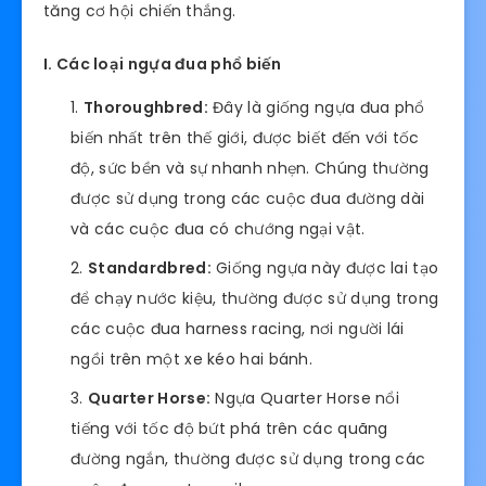
tăng cơ hội chiến thắng.
I. Các loại ngựa đua phổ biến
Thoroughbred:
Đây là giống ngựa đua phổ
biến nhất trên thế giới, được biết đến với tốc
độ, sức bền và sự nhanh nhẹn. Chúng thường
được sử dụng trong các cuộc đua đường dài
và các cuộc đua có chướng ngại vật.
Standardbred:
Giống ngựa này được lai tạo
để chạy nước kiệu, thường được sử dụng trong
các cuộc đua harness racing, nơi người lái
ngồi trên một xe kéo hai bánh.
Quarter Horse:
Ngựa Quarter Horse nổi
tiếng với tốc độ bứt phá trên các quãng
đường ngắn, thường được sử dụng trong các