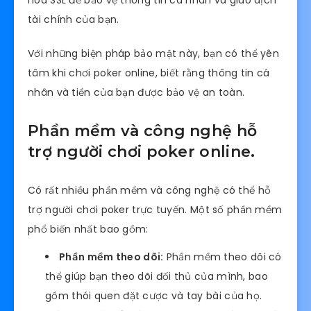
tài chính của bạn.
Với những biện pháp bảo mật này, bạn có thể yên
tâm khi chơi poker online, biết rằng thông tin cá
nhân và tiền của bạn được bảo vệ an toàn.
Phần mềm và công nghệ hỗ
trợ người chơi poker online.
Có rất nhiều phần mềm và công nghệ có thể hỗ
trợ người chơi poker trực tuyến. Một số phần mềm
phổ biến nhất bao gồm:
Phần mềm theo dõi:
Phần mềm theo dõi có
thể giúp bạn theo dõi đối thủ của mình, bao
gồm thói quen đặt cược và tay bài của họ.