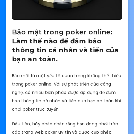
Bảo mật trong poker online:
Làm thế nào để đảm bảo
thông tin cá nhân và tiền của
bạn an toàn.
Bảo mật là một yếu tố quan trọng không thể thiếu
trong poker online. Với sự phát triển của công
nghệ, có nhiều biện pháp được áp dụng để đảm
bảo thông tin cá nhân và tiền của bạn an toàn khi
chơi poker trực tuyến.
Đầu tiên, hãy chắc chắn rằng bạn đang chơi trên
các trang web poker uy tín và được cấp phép.