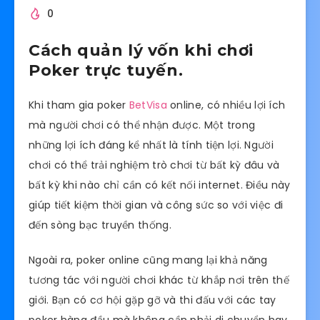
0
Cách quản lý vốn khi chơi
Poker trực tuyến.
Khi tham gia poker
BetVisa
online, có nhiều lợi ích
mà người chơi có thể nhận được. Một trong
những lợi ích đáng kể nhất là tính tiện lợi. Người
chơi có thể trải nghiệm trò chơi từ bất kỳ đâu và
bất kỳ khi nào chỉ cần có kết nối internet. Điều này
giúp tiết kiệm thời gian và công sức so với việc đi
đến sòng bạc truyền thống.
Ngoài ra, poker online cũng mang lại khả năng
tương tác với người chơi khác từ khắp nơi trên thế
giới. Bạn có cơ hội gặp gỡ và thi đấu với các tay