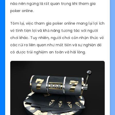
nào nên ngừng là rất quan trọng khi tham gia
poker online.
Tóm lại, việc tham gia poker online mang lại lợi ích
về tính tiện lợi và khả năng tương tác với người
chơi khác. Tuy nhiên, người chơi cần nhận thức về
các rủi ro liên quan như mất tiền và sự nghiện để
có được trải nghiệm an toàn và hài lòng.