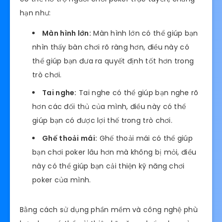
hạn như:
Màn hình lớn:
Màn hình lớn có thể giúp bạn
nhìn thấy bàn chơi rõ ràng hơn, điều này có
thể giúp bạn đưa ra quyết định tốt hơn trong
trò chơi.
Tai nghe:
Tai nghe có thể giúp bạn nghe rõ
hơn các đối thủ của mình, điều này có thể
giúp bạn có được lợi thế trong trò chơi.
Ghế thoải mái:
Ghế thoải mái có thể giúp
bạn chơi poker lâu hơn mà không bị mỏi, điều
này có thể giúp bạn cải thiện kỹ năng chơi
poker của mình.
Bằng cách sử dụng phần mềm và công nghệ phù