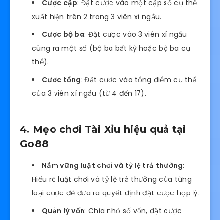
Cược cặp
: Đặt cược vào một cặp số cụ thể
xuất hiện trên 2 trong 3 viên xí ngầu.
Cược bộ ba
: Đặt cược vào 3 viên xí ngầu
cùng ra một số (bộ ba bất kỳ hoặc bộ ba cụ
thể).
Cược tổng
: Đặt cược vào tổng điểm cụ thể
của 3 viên xí ngầu (từ 4 đến 17).
4. Mẹo chơi Tài Xỉu hiệu quả tại
Go88
Nắm vững luật chơi và tỷ lệ trả thưởng
:
Hiểu rõ luật chơi và tỷ lệ trả thưởng của từng
loại cược để đưa ra quyết định đặt cược hợp lý.
Quản lý vốn
: Chia nhỏ số vốn, đặt cược