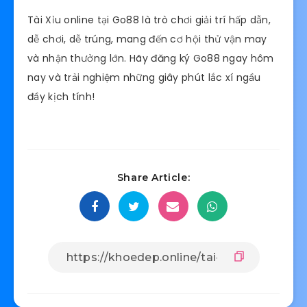
Tài Xỉu online tại Go88 là trò chơi giải trí hấp dẫn,
dễ chơi, dễ trúng, mang đến cơ hội thử vận may
và nhận thưởng lớn. Hãy đăng ký Go88 ngay hôm
nay và trải nghiệm những giây phút lắc xí ngầu
đầy kịch tính!
Share Article: