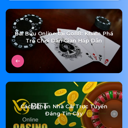
Bài Bửu Online tại Go88: Khám Phá
Trò Chơi Dân Gian Hấp Dẫn
Cách Chọn Nhà Cái Trực Tuyến
Đáng Tin Cậy