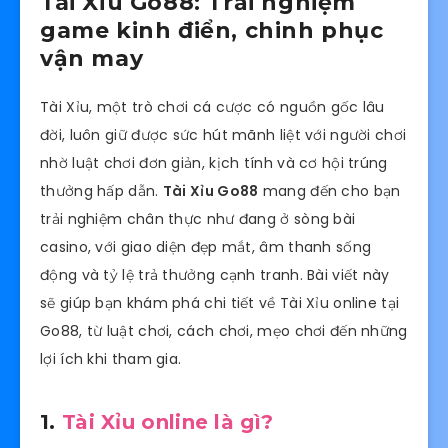
Tài Xỉu Go88: Trải nghiệm
game kinh điển, chinh phục
vận may
Tài Xỉu, một trò chơi cá cược có nguồn gốc lâu
đời, luôn giữ được sức hút mãnh liệt với người chơi
nhờ luật chơi đơn giản, kịch tính và cơ hội trúng
thưởng hấp dẫn.
Tài Xỉu Go88
mang đến cho bạn
trải nghiệm chân thực như đang ở sòng bài
casino, với giao diện đẹp mắt, âm thanh sống
động và tỷ lệ trả thưởng cạnh tranh. Bài viết này
sẽ giúp bạn khám phá chi tiết về Tài Xỉu online tại
Go88, từ luật chơi, cách chơi, mẹo chơi đến những
lợi ích khi tham gia.
1.
Tài Xỉu online là gì?