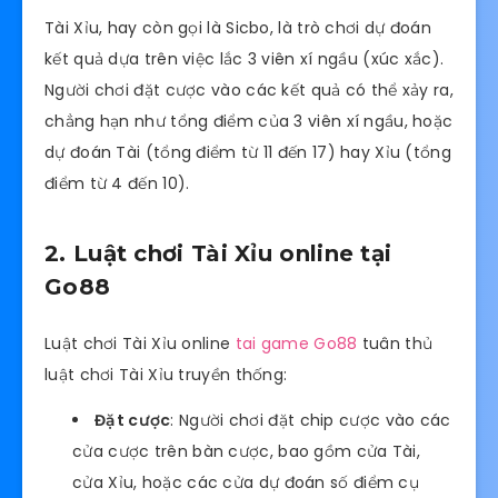
Tài Xỉu, hay còn gọi là Sicbo, là trò chơi dự đoán
kết quả dựa trên việc lắc 3 viên xí ngầu (xúc xắc).
Người chơi đặt cược vào các kết quả có thể xảy ra,
chẳng hạn như tổng điểm của 3 viên xí ngầu, hoặc
dự đoán Tài (tổng điểm từ 11 đến 17) hay Xỉu (tổng
điểm từ 4 đến 10).
2. Luật chơi Tài Xỉu online tại
Go88
Luật chơi Tài Xỉu online
tai game Go88
tuân thủ
luật chơi Tài Xỉu truyền thống:
Đặt cược
: Người chơi đặt chip cược vào các
cửa cược trên bàn cược, bao gồm cửa Tài,
cửa Xỉu, hoặc các cửa dự đoán số điểm cụ