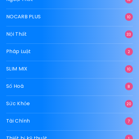
NOCARB PLUS
10
Nội Thất
33
Pháp Luật
2
SLIM MIX
10
Số Hoá
8
Sức Khỏe
20
Tài Chính
7
Thiết bị kỹ thuật
1