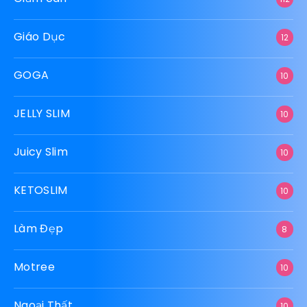
Giáo Dục
12
GOGA
10
JELLY SLIM
10
Juicy Slim
10
KETOSLIM
10
Làm Đẹp
8
Motree
10
Ngoại Thất
10