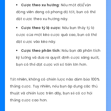
Cược theo xu hướng:
Nếu một đội/vận
động viên đang có phong độ tốt, bạn có thể
đặt cược theo xu hướng này.
Cược theo tỷ lệ cược:
Nếu bạn thấy tỷ lệ
cược của một kèo cược quá cao, bạn có thể
đặt cược vào kèo này.
Cược theo phân tích:
Nếu bạn đã phân tích
kỹ lưỡng và đưa ra quyết định cược sáng suốt,
bạn có thể đặt cược với số tiền lớn hơn.
Tất nhiên, không có chiến lược nào đảm bảo 100%
thắng cược. Tuy nhiên, nếu bạn áp dụng các thủ
thuật và chiến lược trên đây, bạn sẽ có cơ hội
thắng cược cao hơn.