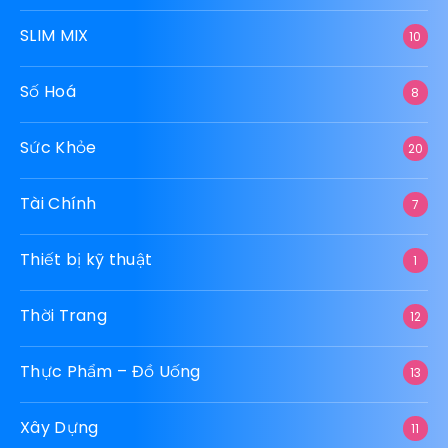
SLIM MIX
10
Số Hoá
8
Sức Khỏe
20
Tài Chính
7
Thiết bị kỹ thuật
1
Thời Trang
12
Thực Phẩm – Đồ Uống
13
Xây Dựng
11