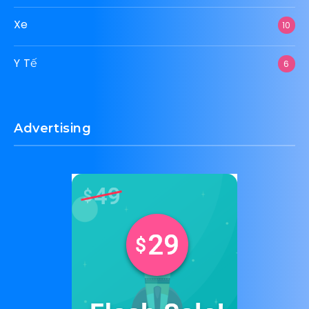
Xe
10
Y Tế
6
Advertising