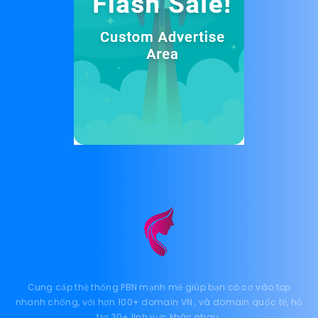
Cung cấp thệ thống PBN mạnh mẽ giúp bạn có cơ vào top
nhanh chống, với hơn 100+ domain VN , và domain quốc tế, hỗ
trợ 30+ lĩnh vực khác nhau.