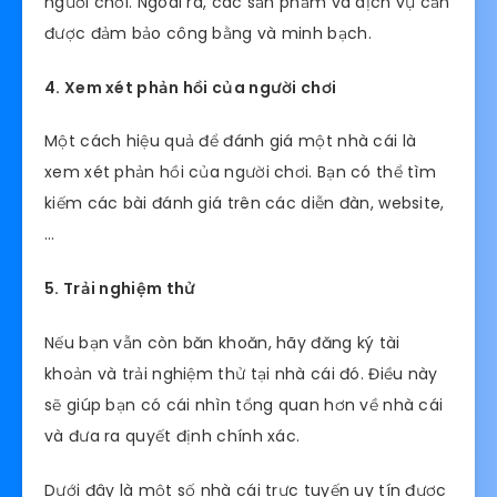
người chơi. Ngoài ra, các sản phẩm và dịch vụ cần
được đảm bảo công bằng và minh bạch.
4. Xem xét phản hồi của người chơi
Một cách hiệu quả để đánh giá một nhà cái là
xem xét phản hồi của người chơi. Bạn có thể tìm
kiếm các bài đánh giá trên các diễn đàn, website,
…
5. Trải nghiệm thử
Nếu bạn vẫn còn băn khoăn, hãy đăng ký tài
khoản và trải nghiệm thử tại nhà cái đó. Điều này
sẽ giúp bạn có cái nhìn tổng quan hơn về nhà cái
và đưa ra quyết định chính xác.
Dưới đây là một số nhà cái trực tuyến uy tín được