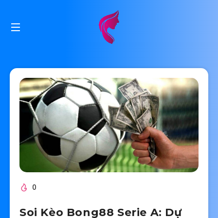
0
Soi Kèo Bong88 Serie A: Dự