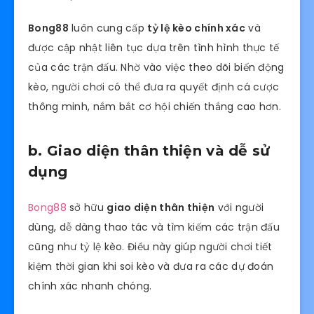
Bong88
luôn cung cấp
tỷ lệ kèo chính xác
và
được cập nhật liên tục dựa trên tình hình thực tế
của các trận đấu. Nhờ vào việc theo dõi biến động
kèo, người chơi có thể đưa ra quyết định cá cược
thông minh, nắm bắt cơ hội chiến thắng cao hơn.
b. Giao diện thân thiện và dễ sử
dụng
Bong88
sở hữu
giao diện thân thiện
với người
dùng, dễ dàng thao tác và tìm kiếm các trận đấu
cũng như tỷ lệ kèo. Điều này giúp người chơi tiết
kiệm thời gian khi soi kèo và đưa ra các dự đoán
chính xác nhanh chóng.