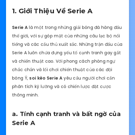
1. Giới Thiệu Về Serie A
Serie A
là một trong những giải bóng đá hàng đầu
thế giới, với sự góp mặt của những câu lạc bộ nổi
tiếng và các cầu thủ xuất sắc. Những trận đấu của
Serie A luôn chứa đựng yếu tố cạnh tranh gay gắt
và chiến thuật cao. Với phong cách phòng ngự
chắc chắn và lối chơi chiến thuật của các đội
bóng Ý,
soi kèo Serie A
yêu cầu người chơi cần
phân tích kỹ lưỡng và có chiến lược đặt cược
thông minh.
a. Tính cạnh tranh và bất ngờ của
Serie A