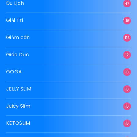
Du Lịch
47
Giải Trí
1.161
Giảm cân
112
Giáo Dục
12
GOGA
10
JELLY SLIM
10
Juicy Slim
10
KETOSLIM
10