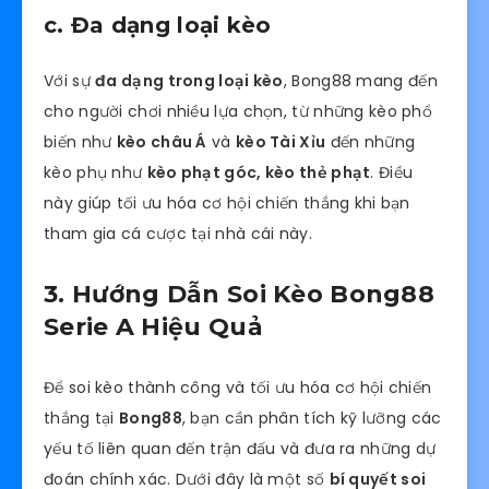
c. Đa dạng loại kèo
Với sự
đa dạng trong loại kèo
, Bong88 mang đến
cho người chơi nhiều lựa chọn, từ những kèo phổ
biến như
kèo châu Á
và
kèo Tài Xỉu
đến những
kèo phụ như
kèo phạt góc, kèo thẻ phạt
. Điều
này giúp tối ưu hóa cơ hội chiến thắng khi bạn
tham gia cá cược tại nhà cái này.
3. Hướng Dẫn Soi Kèo Bong88
Serie A Hiệu Quả
Để soi kèo thành công và tối ưu hóa cơ hội chiến
thắng tại
Bong88
, bạn cần phân tích kỹ lưỡng các
yếu tố liên quan đến trận đấu và đưa ra những dự
đoán chính xác. Dưới đây là một số
bí quyết soi