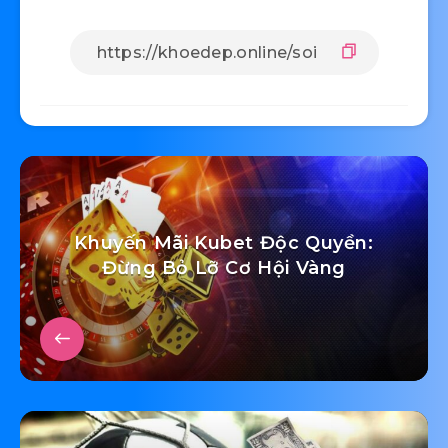
Khuyến Mãi Kubet Độc Quyền:
Đừng Bỏ Lỡ Cơ Hội Vàng