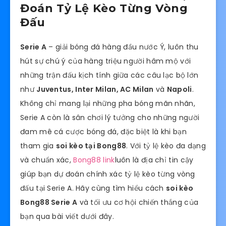
Đoán Tỷ Lệ Kèo Từng Vòng
Đấu
Serie A
– giải bóng đá hàng đầu nước Ý, luôn thu
hút sự chú ý của hàng triệu người hâm mộ với
những trận đấu kịch tính giữa các câu lạc bộ lớn
như
Juventus, Inter Milan, AC Milan
và
Napoli
.
Không chỉ mang lại những pha bóng mãn nhãn,
Serie A còn là sân chơi lý tưởng cho những người
đam mê cá cược bóng đá, đặc biệt là khi bạn
tham gia
soi kèo tại Bong88
. Với tỷ lệ kèo đa dạng
và chuẩn xác,
Bong88 link
luôn là địa chỉ tin cậy
giúp bạn dự đoán chính xác tỷ lệ kèo từng vòng
đấu tại Serie A. Hãy cùng tìm hiểu cách
soi kèo
Bong88 Serie A
và tối ưu cơ hội chiến thắng của
bạn qua bài viết dưới đây.