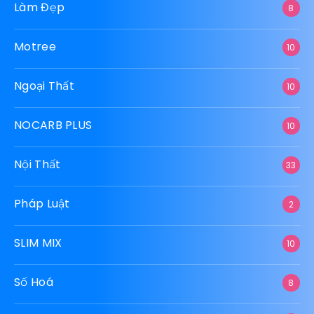
Làm Đẹp
8
Motree
10
Ngoại Thất
10
NOCARB PLUS
10
Nội Thất
33
Pháp Luật
2
SLIM MIX
10
Số Hoá
8