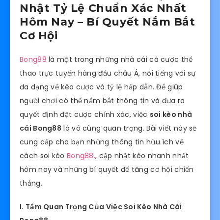
Nhật Tỷ Lệ Chuẩn Xác Nhất
Hôm Nay – Bí Quyết Nắm Bắt
Cơ Hội
Bong88
là một trong những nhà cái cá cược thể
thao trực tuyến hàng đầu châu Á, nổi tiếng với sự
đa dạng về kèo cược và tỷ lệ hấp dẫn. Để giúp
người chơi có thể nắm bắt thông tin và đưa ra
quyết định đặt cược chính xác, việc
soi kèo nhà
cái Bong88
là vô cùng quan trọng. Bài viết này sẽ
cung cấp cho bạn những thông tin hữu ích về
cách soi kèo
Bong88.
, cập nhật kèo nhanh nhất
hôm nay và những bí quyết để tăng cơ hội chiến
thắng.
I. Tầm Quan Trọng Của Việc Soi Kèo Nhà Cái