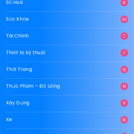
Số Hoá
8
Sức Khỏe
20
Tài Chính
7
Thiết bị kỹ thuật
1
Thời Trang
12
Thực Phẩm – Đồ Uống
13
Xây Dựng
11
Xe
10