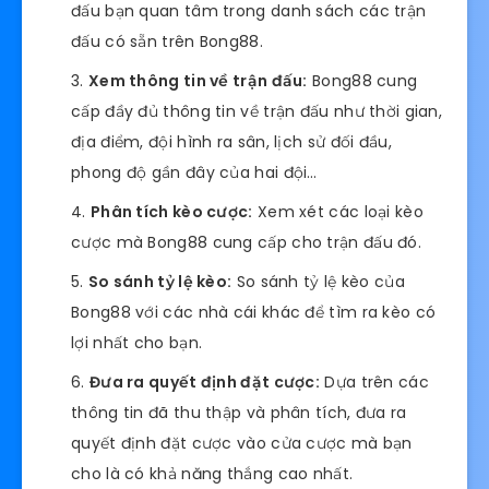
đấu bạn quan tâm trong danh sách các trận
đấu có sẵn trên Bong88.
Xem thông tin về trận đấu:
Bong88 cung
cấp đầy đủ thông tin về trận đấu như thời gian,
địa điểm, đội hình ra sân, lịch sử đối đầu,
phong độ gần đây của hai đội…
Phân tích kèo cược:
Xem xét các loại kèo
cược mà Bong88 cung cấp cho trận đấu đó.
So sánh tỷ lệ kèo:
So sánh tỷ lệ kèo của
Bong88 với các nhà cái khác để tìm ra kèo có
lợi nhất cho bạn.
Đưa ra quyết định đặt cược:
Dựa trên các
thông tin đã thu thập và phân tích, đưa ra
quyết định đặt cược vào cửa cược mà bạn
cho là có khả năng thắng cao nhất.