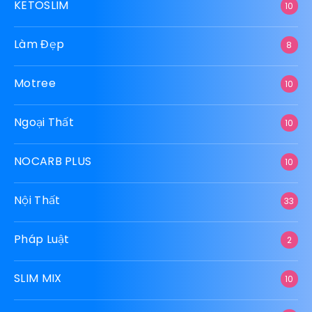
KETOSLIM
10
Làm Đẹp
8
Motree
10
Ngoại Thất
10
NOCARB PLUS
10
Nội Thất
33
Pháp Luật
2
SLIM MIX
10