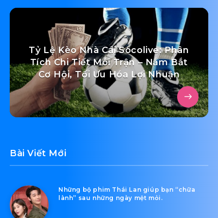
Tỷ Lệ Kèo Nhà Cái Socolive: Phân
Tích Chi Tiết Mỗi Trận – Nắm Bắt
Cơ Hội, Tối Ưu Hóa Lợi Nhuận
Bài Viết Mới
Những bộ phim Thái Lan giúp bạn “chữa
lành” sau những ngày mệt mỏi.