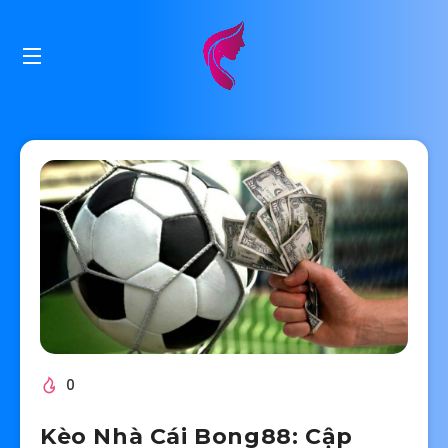
0
Kèo Nhà Cái Bong88: Cập