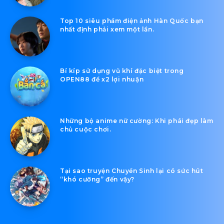
Top 10 siêu phẩm điện ảnh Hàn Quốc bạn
nhất định phải xem một lần.
Bí kíp sử dụng vũ khí đặc biệt trong
OPEN88 để x2 lợi nhuận
Những bộ anime nữ cường: Khi phái đẹp làm
chủ cuộc chơi.
Tại sao truyện Chuyển Sinh lại có sức hút
“khó cưỡng” đến vậy?