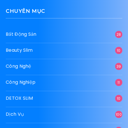
CHUYÊN MỤC
Bất Động Sản
28
Beauty Slim
10
Công Nghệ
39
Công Nghiệp
11
DETOX SLIM
10
Dịch Vụ
100