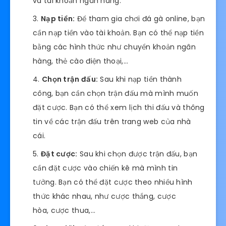
và tài khoản ngân hàng.
Nạp tiền:
Để tham gia chơi đá gà online, bạn
cần nạp tiền vào tài khoản. Bạn có thể nạp tiền
bằng các hình thức như chuyển khoản ngân
hàng, thẻ cào điện thoại,…
Chọn trận đấu:
Sau khi nạp tiền thành
công, bạn cần chọn trận đấu mà mình muốn
đặt cược. Bạn có thể xem lịch thi đấu và thông
tin về các trận đấu trên trang web của nhà
cái.
Đặt cược:
Sau khi chọn được trận đấu, bạn
cần đặt cược vào chiến kê mà mình tin
tưởng. Bạn có thể đặt cược theo nhiều hình
thức khác nhau, như cược thắng, cược
hòa, cược thua,…