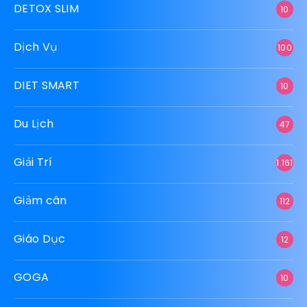
DETOX SLIM
10
Dịch Vụ
100
DIET SMART
10
Du Lịch
47
Giải Trí
1.161
Giảm cân
112
Giáo Dục
12
GOGA
10