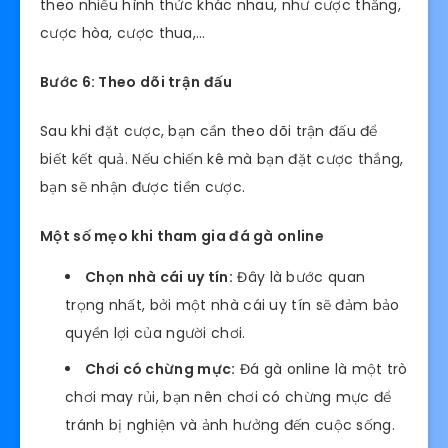
theo nhiều hình thức khác nhau, như cược thắng,
cược hòa, cược thua,…
Bước 6: Theo dõi trận đấu
Sau khi đặt cược, bạn cần theo dõi trận đấu để
biết kết quả. Nếu chiến kê mà bạn đặt cược thắng,
bạn sẽ nhận được tiền cược.
Một số mẹo khi tham gia đá gà online
Chọn nhà cái uy tín:
Đây là bước quan
trọng nhất, bởi một nhà cái uy tín sẽ đảm bảo
quyền lợi của người chơi.
Chơi có chừng mực:
Đá gà online là một trò
chơi may rủi, bạn nên chơi có chừng mực để
tránh bị nghiện và ảnh hưởng đến cuộc sống.