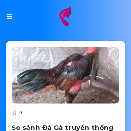
0
So sánh Đá Gà truyền thống