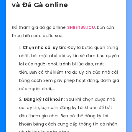
và Đá Gà online
Để tham gia đá gà online
SHBET88.ICU
, bạn cần
thực hiện các bước sau:
Chọn nhà cái uy tín:
Đây là bước quan trọng
nhất, bởi một nhà cái uy tín sẽ đảm bảo quyền
lợi của người chơi, tránh bị lừa đảo, mất
tiền. Bạn có thể kiểm tra độ uy tín của nhà cái
bằng cách xem giấy phép hoạt động, đánh giá
của người chơi,…
Đăng ký tài khoản:
Sau khi chọn được nhà
cái uy tín, bạn cần đăng ký tài khoản để bắt
đầu tham gia chơi. Bạn có thể đăng ký tài
khoản bằng cách cung cấp thông tin cá nhân