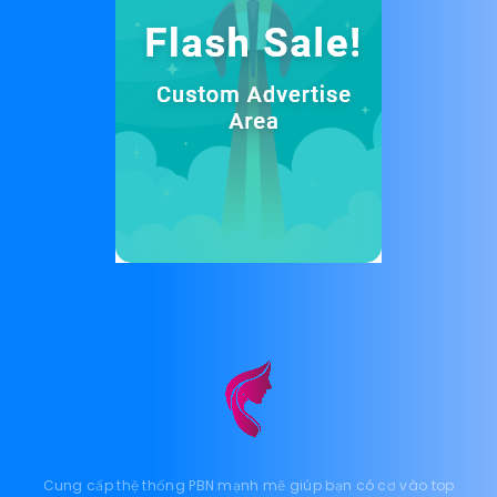
Cung cấp thệ thống PBN mạnh mẽ giúp bạn có cơ vào top