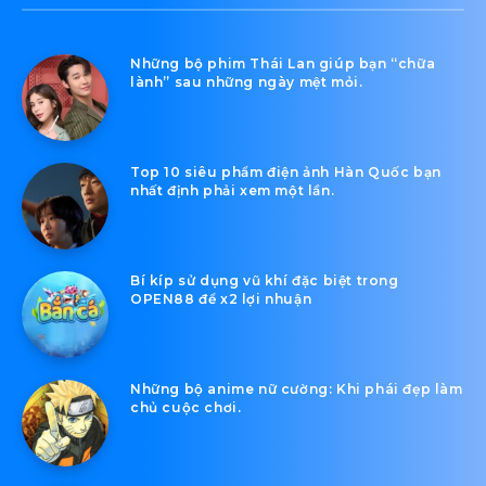
Những bộ phim Thái Lan giúp bạn “chữa
lành” sau những ngày mệt mỏi.
Top 10 siêu phẩm điện ảnh Hàn Quốc bạn
nhất định phải xem một lần.
Bí kíp sử dụng vũ khí đặc biệt trong
OPEN88 để x2 lợi nhuận
Những bộ anime nữ cường: Khi phái đẹp làm
chủ cuộc chơi.