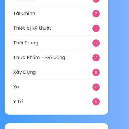
Tài Chính
7
Thiết bị kỹ thuật
1
Thời Trang
12
Thực Phẩm – Đồ Uống
13
Xây Dựng
11
Xe
10
Y Tế
6