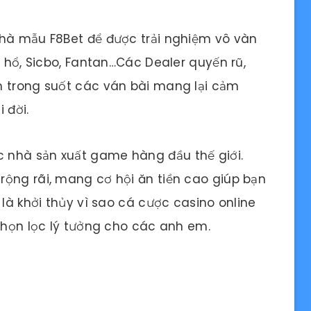
nhà mẫu F8Bet để được trải nghiệm vô vàn
g hổ, Sicbo, Fantan…Các Dealer quyến rũ,
m trong suốt các ván bài mang lại cảm
 đời.
 nhà sản xuất game hàng đầu thế giới.
rộng rãi, mang cơ hội ăn tiền cao giúp bạn
 là khởi thủy vì sao cá cược casino online
 chọn lọc lý tưởng cho các anh em.
)