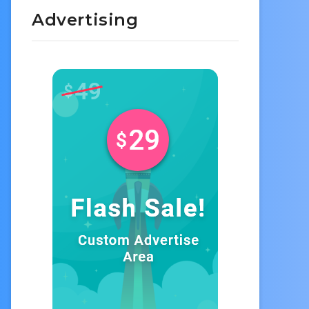
Advertising