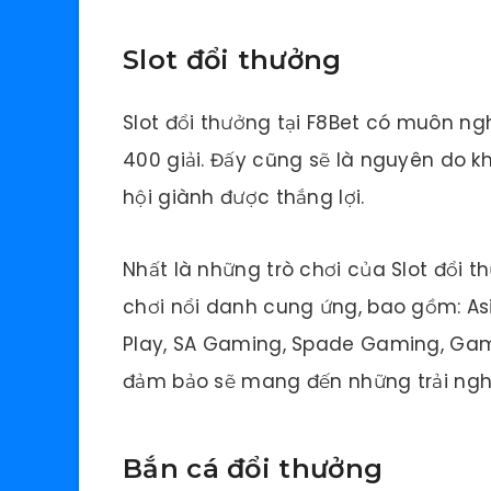
Slot đổi thưởng
Slot đổi thưởng tại F8Bet có muôn nghì
400 giải. Đấy cũng sẽ là nguyên do 
hội giành được thắng lợi.
Nhất là những trò chơi của Slot đổi 
chơi nổi danh cung ứng, bao gồm: As
Play, SA Gaming, Spade Gaming, Gam
đảm bảo sẽ mang đến những trải nghi
Bắn cá đổi thưởng