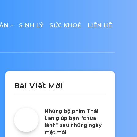
CÂN
SINH LÝ
SỨC KHOẺ
LIÊN HÊ
Bài Viết Mới
Những bộ phim Thái
Lan giúp bạn “chữa
lành” sau những ngày
mệt mỏi.