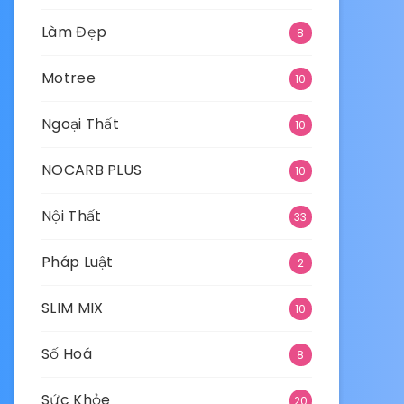
Làm Đẹp
8
Motree
10
Ngoại Thất
10
NOCARB PLUS
10
Nội Thất
33
Pháp Luật
2
SLIM MIX
10
Số Hoá
8
Sức Khỏe
20