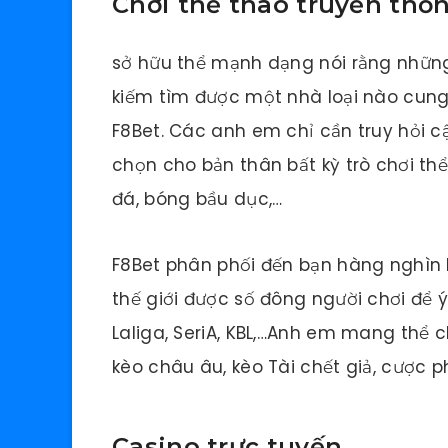
Chơi thể thao truyền thốn
sở hữu thể mạnh dạng nói rằng những
kiếm tìm được một nhà loại nào cung 
F8Bet. Các anh em chỉ cần truy hỏi c
chọn cho bản thân bất kỳ trò chơi th
đá, bóng bầu dục,…
F8Bet phân phối đến bạn hàng nghìn 
thế giới được số đông người chơi để ý 
Laliga, SeriA, KBL,…Anh em mang thể 
kèo châu âu, kèo Tài chết giả, cược p
Casino trực tuyến