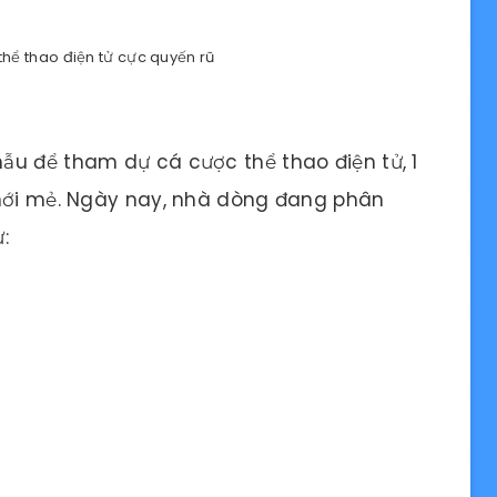
thể thao điện tử cực quyến rũ
ẫu để tham dự cá cược thể thao điện tử, 1
 mới mẻ. Ngày nay, nhà dòng đang phân
: