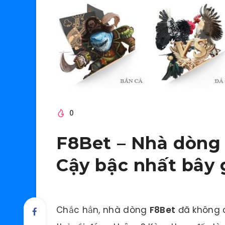
0
F8Bet – Nhà dòng
Cậy bậc nhất bây 
Chắc hẳn, nhà dòng
F8Bet
đã không c