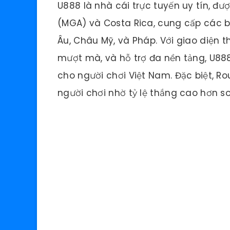
U888 là nhà cái trực tuyến uy tín, đ
(MGA) và Costa Rica, cung cấp các b
Âu, Châu Mỹ, và Pháp. Với giao diện t
mượt mà, và hỗ trợ đa nền tảng, U88
cho người chơi Việt Nam. Đặc biệt, R
người chơi nhờ tỷ lệ thắng cao hơn so