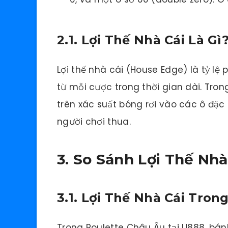
2.1. Lợi Thế Nhà Cái Là Gì
Lợi thế nhà cái (House Edge) là tỷ lệ
từ mỗi cược trong thời gian dài. Trong
trên xác suất bóng rơi vào các ô đặc
người chơi thua.
3. So Sánh Lợi Thế Nhà
3.1. Lợi Thế Nhà Cái Tron
Trong Roulette Châu Âu tại U888, bánh