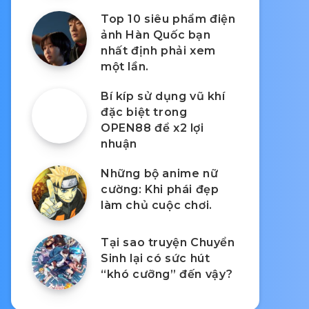
Top 10 siêu phẩm điện
ảnh Hàn Quốc bạn
nhất định phải xem
một lần.
Bí kíp sử dụng vũ khí
đặc biệt trong
OPEN88 để x2 lợi
nhuận
Những bộ anime nữ
cường: Khi phái đẹp
làm chủ cuộc chơi.
Tại sao truyện Chuyển
Sinh lại có sức hút
“khó cưỡng” đến vậy?