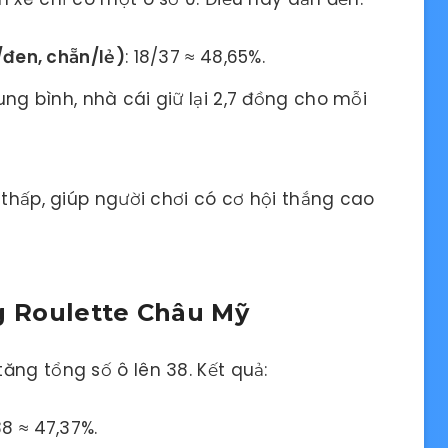
/đen, chẵn/lẻ)
: 18/37 ≈ 48,65%.
trung bình, nhà cái giữ lại 2,7 đồng cho mỗi
 thấp, giúp người chơi có cơ hội thắng cao
ng Roulette Châu Mỹ
ăng tổng số ô lên 38. Kết quả:
38 ≈ 47,37%.