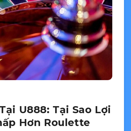
Tại U888: Tại Sao Lợi
hấp Hơn Roulette