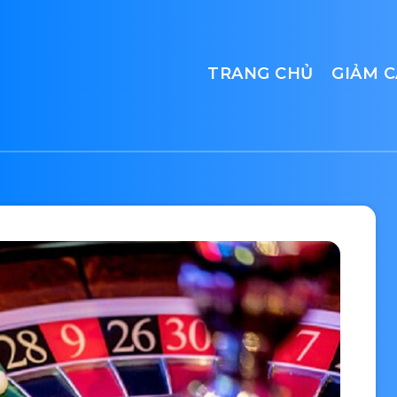
TRANG CHỦ
GIẢM 