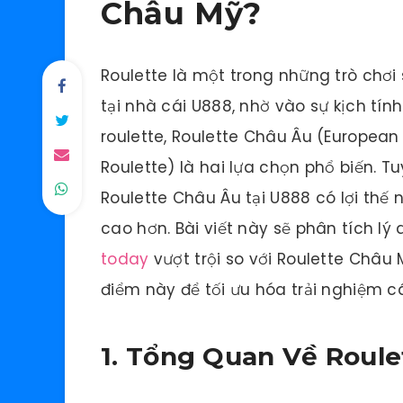
Châu Mỹ?
Roulette là một trong những trò chơi
tại nhà cái U888, nhờ vào sự kịch tín
roulette, Roulette Châu Âu (Europea
Roulette) là hai lựa chọn phổ biến. T
Roulette Châu Âu tại U888 có lợi thế 
cao hơn. Bài viết này sẽ phân tích lý
today
vượt trội so với Roulette Châu
điểm này để tối ưu hóa trải nghiệm c
1. Tổng Quan Về Roule