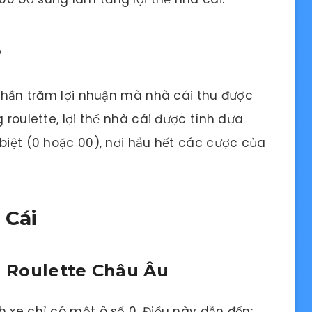
?
 phần trăm lợi nhuận mà nhà cái thu được
 roulette, lợi thế nhà cái được tính dựa
 biệt (0 hoặc 00), nơi hầu hết các cược của
 Cái
g Roulette Châu Âu
 xe chỉ có một ô số 0. Điều này dẫn đến: