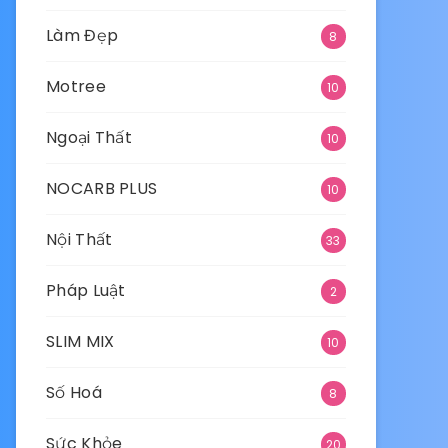
Làm Đẹp
8
Motree
10
Ngoại Thất
10
NOCARB PLUS
10
Nội Thất
33
Pháp Luật
2
SLIM MIX
10
Số Hoá
8
Sức Khỏe
20