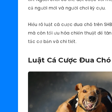
cả người mới và người chơi kỳ cựu.
Hiểu rõ luật cá cược đua chó trên SH
mà còn tối ưu hóa chiến thuật để tăn
tắc cơ bản và chi tiết.
Luật Cá Cược Đua Chó