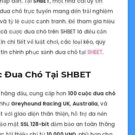
hấp dẫn. Tại
SHBET
, một nhà cái uy tín
 đua chó trực tuyến mang đến trải nghiệm
và tỷ lệ cược cạnh tranh. Để tham gia hiệu
t cá cược đua chó trên SHBET là điều cần
n chi tiết về luật chơi, các loại kèo, quy
 tin chinh phục sảnh đua chó tại
SHBET
.
c Đua Chó Tại SHBET
n hàng đầu, cung cấp hơn
100 cuộc đua chó
 như
Greyhound Racing UK
,
Australia
, và
t với giao diện thân thiện, hỗ trợ đa nền
 bảo mật
SSL 128-bit
đảm bảo an toàn thông
c tối thiểu chỉ từ
10.000 VND
, phù hợp cho