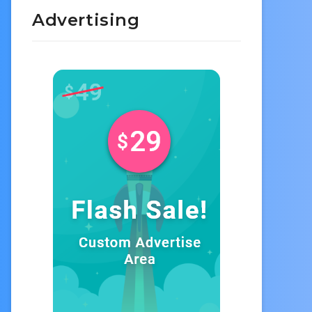
Advertising