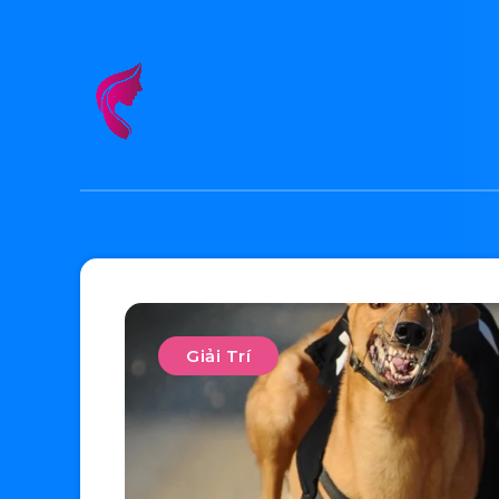
Giải Trí