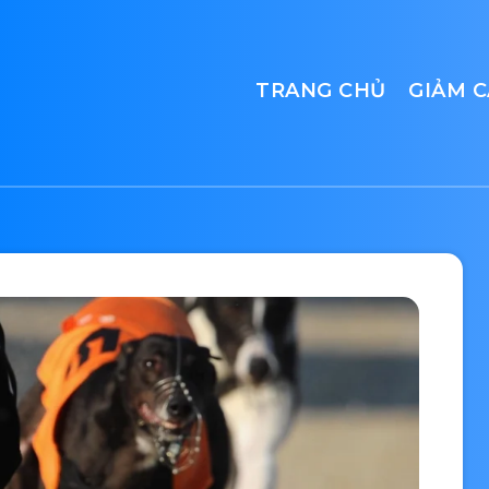
TRANG CHỦ
GIẢM 