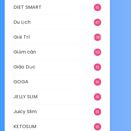
DIET SMART
10
Du Lịch
47
Giải Trí
1.161
Giảm cân
112
Giáo Dục
12
GOGA
10
JELLY SLIM
10
Juicy Slim
10
KETOSLIM
10