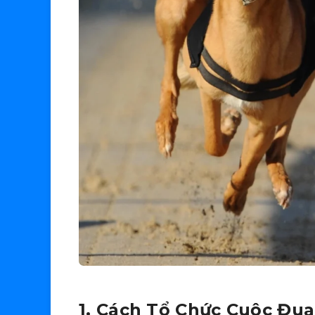
1. Cách Tổ Chức Cuộc Đua