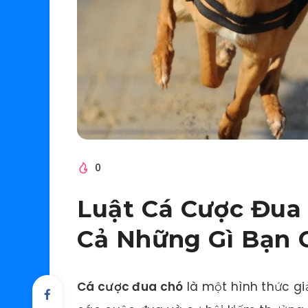
0
Luật Cá Cược Đua
Cả Những Gì Bạn 
Cá cược đua chó
là một hình thức giả