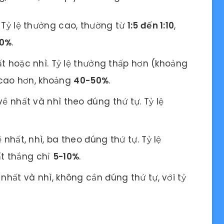
 Tỷ lệ thưởng cao, thường từ
1:5 đến 1:10
,
20%
.
t hoặc nhì. Tỷ lệ thưởng thấp hơn (khoảng
 cao hơn, khoảng
40-50%
.
ề nhất và nhì theo đúng thứ tự. Tỷ lệ
nhất, nhì, ba theo đúng thứ tự. Tỷ lệ
ất thắng chỉ
5-10%
.
nhất và nhì, không cần đúng thứ tự, với tỷ