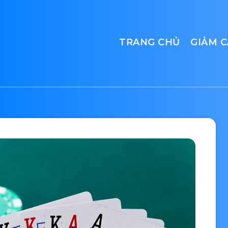
TRANG CHỦ
GIẢM 