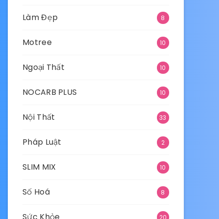
Làm Đẹp
8
Motree
10
Ngoại Thất
10
NOCARB PLUS
10
Nội Thất
33
Pháp Luật
2
SLIM MIX
10
Số Hoá
8
Sức Khỏe
20