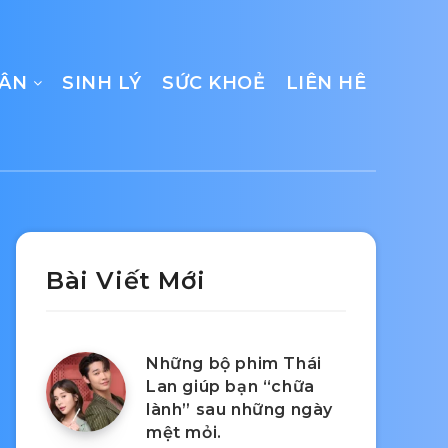
CÂN
SINH LÝ
SỨC KHOẺ
LIÊN HÊ
Bài Viết Mới
Những bộ phim Thái
Lan giúp bạn “chữa
lành” sau những ngày
mệt mỏi.