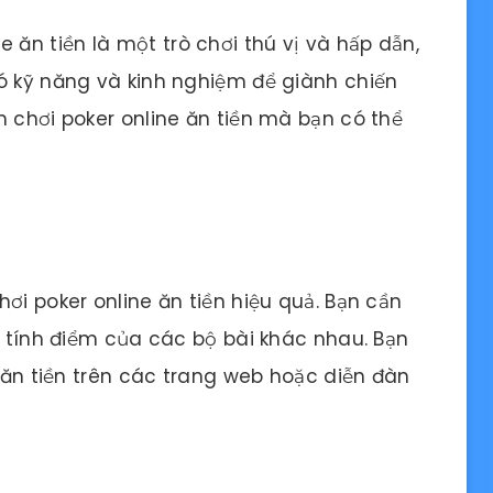
e ăn tiền là một trò chơi thú vị và hấp dẫn,
ó kỹ năng và kinh nghiệm để giành chiến
m chơi poker online ăn tiền mà bạn có thể
ơi poker online ăn tiền hiệu quả. Bạn cần
h tính điểm của các bộ bài khác nhau. Bạn
e ăn tiền trên các trang web hoặc diễn đàn