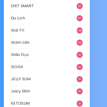
DIET SMART
10
Du Lịch
47
Giải Trí
1.161
Giảm cân
112
Giáo Dục
12
GOGA
10
JELLY SLIM
10
Juicy Slim
10
KETOSLIM
10