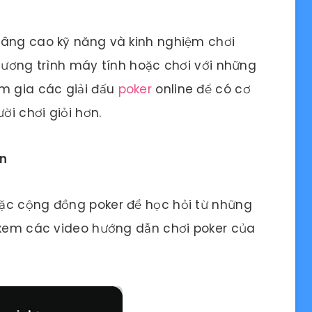
nâng cao kỹ năng và kinh nghiệm chơi
chương trình máy tính hoặc chơi với những
am gia các giải đấu
poker
online để có cơ
ời chơi giỏi hơn.
ơn
ặc cộng đồng poker để học hỏi từ những
ể xem các video hướng dẫn chơi poker của