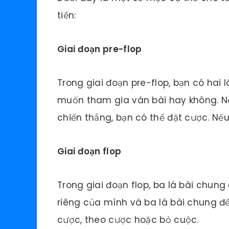
tiền:
Giai đoạn pre-flop
Trong giai đoạn pre-flop, bạn có hai 
muốn tham gia ván bài hay không. N
chiến thắng, bạn có thể đặt cược. Nế
Giai đoạn flop
Trong giai đoạn flop, ba lá bài chung 
riêng của mình và ba lá bài chung để
cược, theo cược hoặc bỏ cuộc.