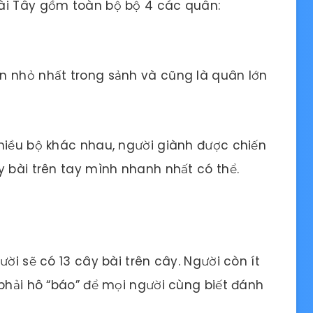
ài Tây gồm toàn bộ bộ 4 các quân:
n nhỏ nhất trong sảnh và cũng là quân lớn
hiều bộ khác nhau, người giành được chiến
y bài trên tay mình nhanh nhất có thể.
ười sẽ có 13 cây bài trên cây. Người còn ít
phải hô “báo” để mọi người cùng biết đánh