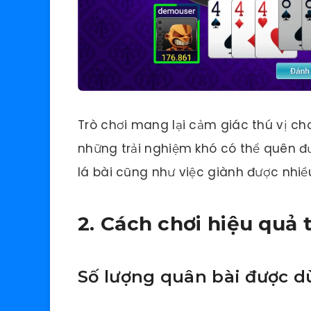
Trò chơi mang lại cảm giác thú vị c
những trải nghiệm khó có thể quên đ
lá bài cũng như việc giành được nhiều
2. Cách chơi hiệu quả 
Số lượng quân bài được 