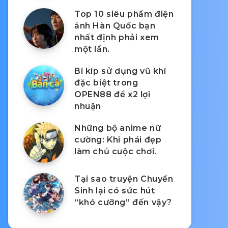
Top 10 siêu phẩm điện
ảnh Hàn Quốc bạn
nhất định phải xem
một lần.
Bí kíp sử dụng vũ khí
đặc biệt trong
OPEN88 để x2 lợi
nhuận
Những bộ anime nữ
cường: Khi phái đẹp
làm chủ cuộc chơi.
Tại sao truyện Chuyển
Sinh lại có sức hút
“khó cưỡng” đến vậy?