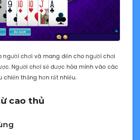
ho người chơi và mang đến cho người chơi
ược. Người chơi sẽ được hòa mình vào các
 chiến thắng hơn rất nhiều.
từ cao thủ
dùng