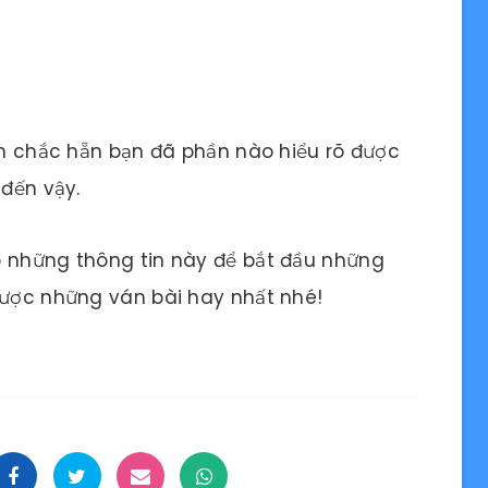
rên chắc hẵn bạn đã phần nào hiểu rõ được
 đến vậy.
o những thông tin này để bắt đầu những
được những ván bài hay nhất nhé!