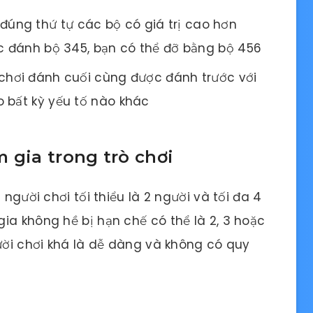
đúng thứ tự các bộ có giá trị cao hơn
ớc đánh bộ 345, bạn có thể đỡ bằng bộ 456
i chơi đánh cuối cùng được đánh trước với
 bất kỳ yếu tố nào khác
 gia trong trò chơi
 người chơi tối thiểu là 2 người và tối đa 4
ia không hề bị hạn chế có thể là 2, 3 hoặc
gười chơi khá là dễ dàng và không có quy