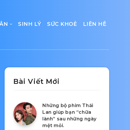
CÂN
SINH LÝ
SỨC KHOẺ
LIÊN HÊ
Bài Viết Mới
Những bộ phim Thái
Lan giúp bạn “chữa
lành” sau những ngày
mệt mỏi.