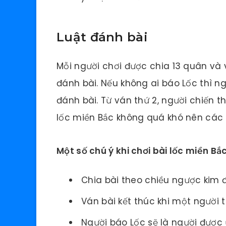
Luật đánh bài
Mỗi người chơi được chia 13 quân và 
đánh bài. Nếu không ai báo Lốc thì n
đánh bài. Từ ván thứ 2, người chiến t
lốc miền Bắc không quá khó nên các 
Một số chú ý khi chơi bài lốc miền Bắc
Chia bài theo chiều ngược kim 
Ván bài kết thúc khi một người 
Người báo Lốc sẽ là người được 