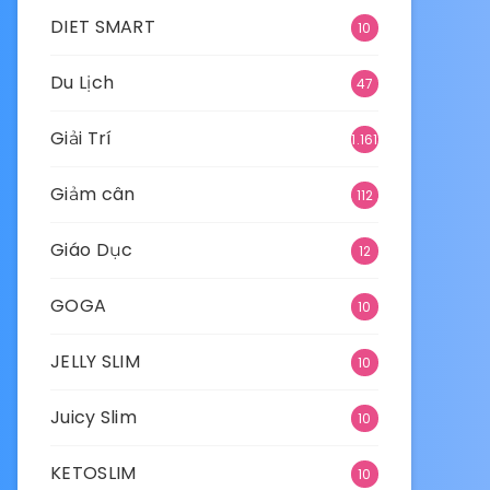
DIET SMART
10
Du Lịch
47
Giải Trí
1.161
Giảm cân
112
Giáo Dục
12
GOGA
10
JELLY SLIM
10
Juicy Slim
10
KETOSLIM
10