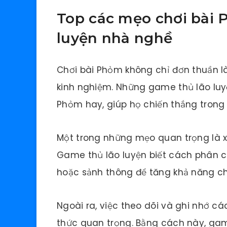
Top các mẹo chơi bài 
luyện nhà nghề
Chơi bài Phỏm không chỉ đơn thuần l
kinh nghiệm. Những game thủ lão luy
Phỏm hay, giúp họ chiến thắng trong
Một trong những mẹo quan trọng là xá
Game thủ lão luyện biết cách phân c
hoặc sảnh thông để tăng khả năng ch
Ngoài ra, việc theo dõi và ghi nhớ cá
thức quan trọng. Bằng cách này, gam