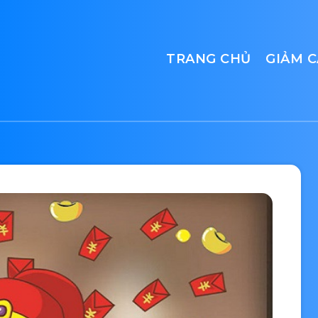
TRANG CHỦ
GIẢM 