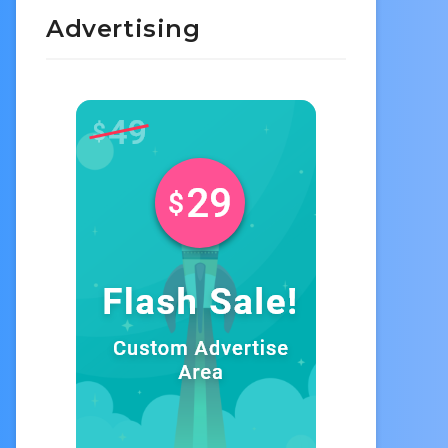
Advertising