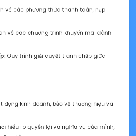
h về các phương thức thanh toán, nạp
in về các chương trình khuyến mãi dành
p:
Quy trình giải quyết tranh chấp giữa
t động kinh doanh, bảo vệ thương hiệu và
ơi hiểu rõ quyền lợi và nghĩa vụ của mình,