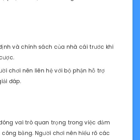
định và chính sách của nhà cái trước khi
cược.
ời chơi nên liên hệ với bộ phận hỗ trợ
iải đáp.
đóng vai trò quan trọng trong việc đảm
công bằng. Người chơi nên hiểu rõ các