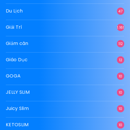
Du Lịch
47
Giải Trí
1.161
Giảm cân
112
Giáo Dục
12
GOGA
10
JELLY SLIM
10
Juicy Slim
10
KETOSLIM
10