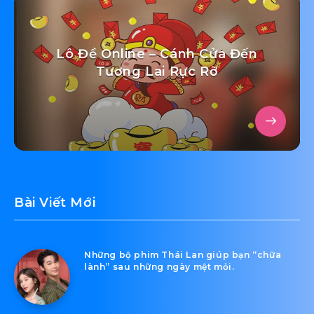
Lô Đề Online – Cánh Cửa Đến
Tương Lai Rực Rỡ
Bài Viết Mới
Những bộ phim Thái Lan giúp bạn “chữa
lành” sau những ngày mệt mỏi.