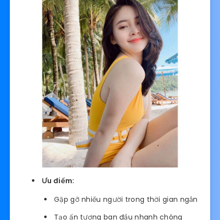
Ưu điểm:
Gặp gỡ nhiều người trong thời gian ngắn
Tạo ấn tượng ban đầu nhanh chóng