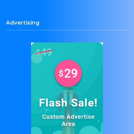
Advertising