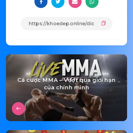
Cá cược MMA – Vượt qua giới hạn
của chính mình