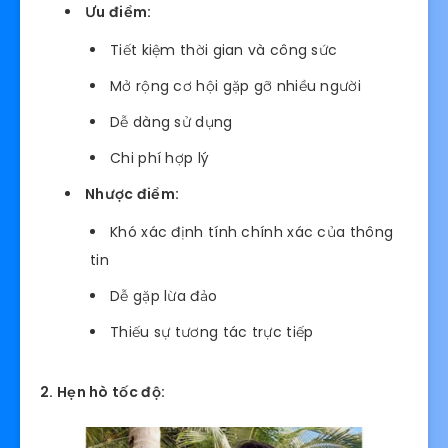
Ưu điểm:
Tiết kiệm thời gian và công sức
Mở rộng cơ hội gặp gỡ nhiều người
Dễ dàng sử dụng
Chi phí hợp lý
Nhược điểm:
Khó xác định tính chính xác của thông
tin
Dễ gặp lừa đảo
Thiếu sự tương tác trực tiếp
2. Hẹn hò tốc độ: