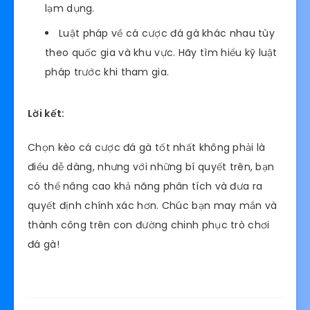
lạm dụng.
Luật pháp về cá cược đá gà khác nhau tùy
theo quốc gia và khu vực. Hãy tìm hiểu kỹ luật
pháp trước khi tham gia.
Lời kết:
Chọn kèo cá cược đá gà tốt nhất không phải là
điều dễ dàng, nhưng với những bí quyết trên, bạn
có thể nâng cao khả năng phân tích và đưa ra
quyết định chính xác hơn. Chúc bạn may mắn và
thành công trên con đường chinh phục trò chơi
đá gà!