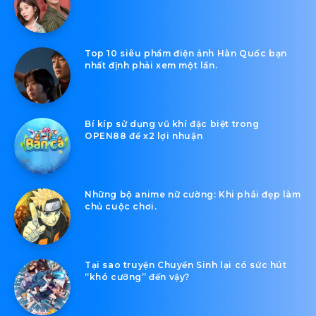
Top 10 siêu phẩm điện ảnh Hàn Quốc bạn
nhất định phải xem một lần.
Bí kíp sử dụng vũ khí đặc biệt trong
OPEN88 để x2 lợi nhuận
Những bộ anime nữ cường: Khi phái đẹp làm
chủ cuộc chơi.
Tại sao truyện Chuyển Sinh lại có sức hút
“khó cưỡng” đến vậy?