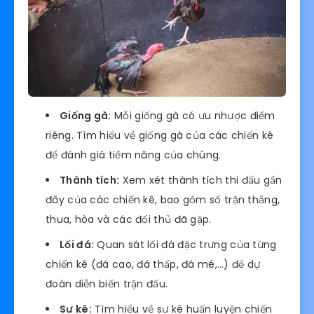
Giống gà:
Mỗi giống gà có ưu nhược điểm
riêng. Tìm hiểu về giống gà của các chiến kê
để đánh giá tiềm năng của chúng.
Thành tích:
Xem xét thành tích thi đấu gần
đây của các chiến kê, bao gồm số trận thắng,
thua, hòa và các đối thủ đã gặp.
Lối đá:
Quan sát lối đá đặc trưng của từng
chiến kê (đá cao, đá thấp, đá mé,…) để dự
đoán diễn biến trận đấu.
Sư kê:
Tìm hiểu về sư kê huấn luyện chiến