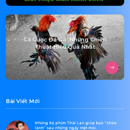
Cá Cược Đá Gà: Những Chiến
Thuật Hiệu Quả Nhất
Bài Viết Mới
Những bộ phim Thái Lan giúp bạn “chữa
lành” sau những ngày mệt mỏi.