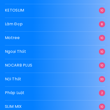
KETOSLIM
10
Làm Đẹp
8
Motree
10
Ngoại Thất
10
NOCARB PLUS
10
Nội Thất
33
Pháp Luật
2
SLIM MIX
10