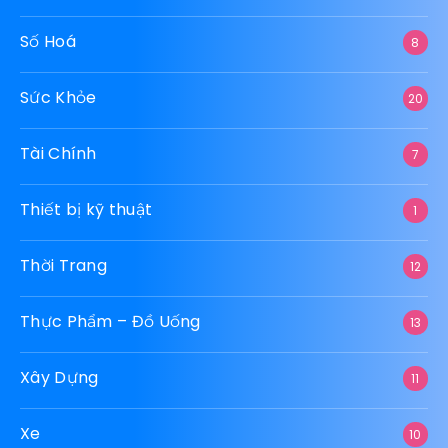
Số Hoá
8
Sức Khỏe
20
Tài Chính
7
Thiết bị kỹ thuật
1
Thời Trang
12
Thực Phẩm – Đồ Uống
13
Xây Dựng
11
Xe
10