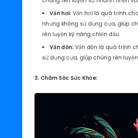
chúng rèn luyện sự nhanh nhẹn và
Vần hơi:
Vần hơi là quá trình ch
nhưng không sử dụng cựa, giúp ch
rèn luyện kỹ năng chiến đấu.
Vần đòn:
Vần đòn là quá trình c
sử dụng cựa, giúp chúng rèn luyện
3. Chăm Sóc Sức Khỏe: