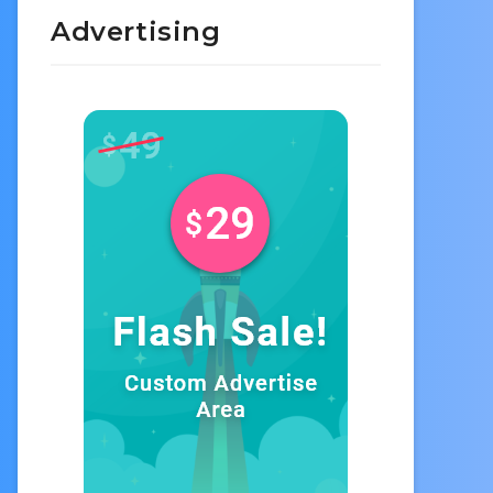
Advertising