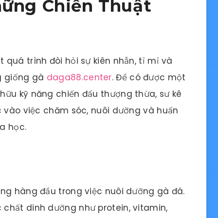
hững Chiến Thuật
quá trình đòi hỏi sự kiên nhẫn, tỉ mỉ và
g giống gà
daga88.center
. Để có được một
hữu kỹ năng chiến đấu thượng thừa, sư kê
ức vào việc chăm sóc, nuôi dưỡng và huấn
a học.
ọng hàng đầu trong việc nuôi dưỡng gà đá.
chất dinh dưỡng như protein, vitamin,