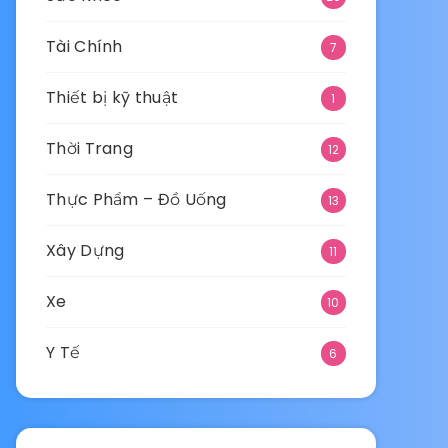
Tài Chính
7
Thiết bị kỹ thuật
1
Thời Trang
12
Thực Phẩm – Đồ Uống
13
Xây Dựng
11
Xe
10
Y Tế
6