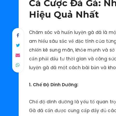
Cá Cược Đá Gà: N
Hiệu Quả Nhất
Chăm sóc và huấn luyện gà đá là một 
am hiểu sâu sắc về đặc tính của từn
chiến kê sung mãn, khỏe mạnh và sở 
cần phải đầu tư thời gian và công s
luyện gà đá một cách bài bản và kho
1. Chế Độ Dinh Dưỡng:
Chế độ dinh dưỡng là yếu tố quan tr
Gà đá cần được cung cấp đầy đủ các 