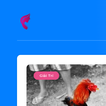
Giải Trí