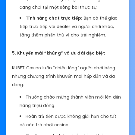
đang chơi tại một sòng bài thực sự.
Tính năng chat trực tiếp:
Bạn có thể giao
tiếp trực tiếp với dealer và người chơi khác,
tăng thêm phần thú vị cho trải nghiệm.
5. Khuyến mãi “khủng” và ưu đãi đặc biệt
KUBET Casino luôn “chiều lòng” người chơi bằng
những chương trình khuyến mãi hấp dẫn và đa
dạng:
Thưởng chào mừng thành viên mới lên đến
hàng triệu đồng.
Hoàn trả tiền cược không giới hạn cho tất
cả các trò chơi casino.