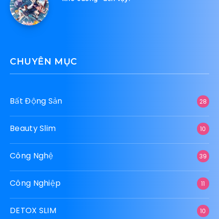
CHUYÊN MỤC
Bất Động Sản
28
Beauty Slim
10
Công Nghệ
39
Công Nghiệp
11
DETOX SLIM
10