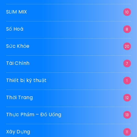
SLIM MIX
10
Số Hoá
8
Sức Khỏe
20
Tài Chính
7
Thiết bị kỹ thuật
1
Thời Trang
12
Thực Phẩm – Đồ Uống
13
Xây Dựng
11