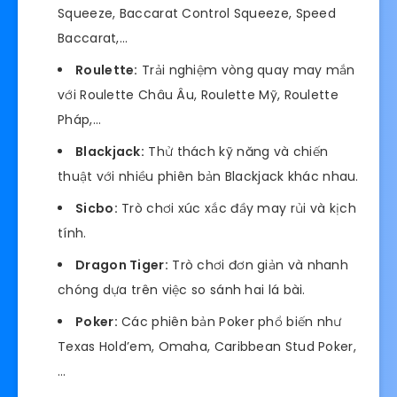
Squeeze, Baccarat Control Squeeze, Speed
Baccarat,…
Roulette:
Trải nghiệm vòng quay may mắn
với Roulette Châu Âu, Roulette Mỹ, Roulette
Pháp,…
Blackjack:
Thử thách kỹ năng và chiến
thuật với nhiều phiên bản Blackjack khác nhau.
Sicbo:
Trò chơi xúc xắc đầy may rủi và kịch
tính.
Dragon Tiger:
Trò chơi đơn giản và nhanh
chóng dựa trên việc so sánh hai lá bài.
Poker:
Các phiên bản Poker phổ biến như
Texas Hold’em, Omaha, Caribbean Stud Poker,
…