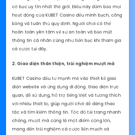
cờ bạc uy tín nhất thế giới. Điều này đảm bảo mọi
hoạt động của KUBET Casino đều minh bạch, công
bằng và tuân thủ quy định. Người chơi có thể
hoàn toàn yên tâm về sự an toàn và bảo mật
thông tin cá nhân cũng như tiền bạc khi tham gia
cá cược tại đây.
2. Giao diện thân thiện, trải nghiệm mượt mà
KUBET Casino đầu tư mạnh mẽ vào thiết kế giao
diện website và ứng dụng di động. Giao diện trực
quan, dễ sử dụng, hỗ trợ tiếng Việt và tương thích
với nhiều thiết bị, giúp người chơi dễ dàng thao
tác và tìm kiếm thông tin. Tốc độ tải trang nhanh
chóng, mượt mà cũng là một điểm cộng lớn,
mang đến trải nghiệm cá cược liền mạch và