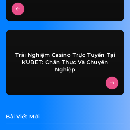
Trải Nghiệm Casino Trực Tuyến Tại
KUBET: Chân Thực Và Chuyên
Nghiệp
Bài Viết Mới