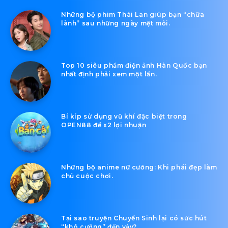
Những bộ phim Thái Lan giúp bạn “chữa
lành” sau những ngày mệt mỏi.
Top 10 siêu phẩm điện ảnh Hàn Quốc bạn
nhất định phải xem một lần.
Bí kíp sử dụng vũ khí đặc biệt trong
OPEN88 để x2 lợi nhuận
Những bộ anime nữ cường: Khi phái đẹp làm
chủ cuộc chơi.
Tại sao truyện Chuyển Sinh lại có sức hút
“khó cưỡng” đến vậy?