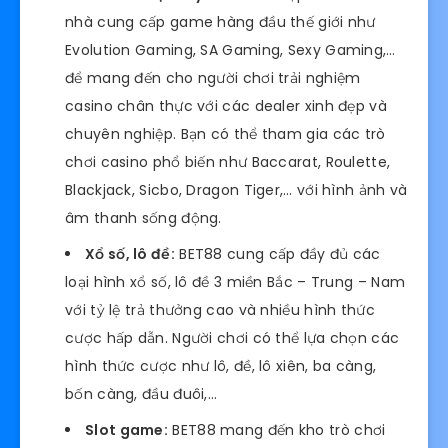
nhà cung cấp game hàng đầu thế giới như
Evolution Gaming, SA Gaming, Sexy Gaming,…
để mang đến cho người chơi trải nghiệm
casino chân thực với các dealer xinh đẹp và
chuyên nghiệp. Bạn có thể tham gia các trò
chơi casino phổ biến như Baccarat, Roulette,
Blackjack, Sicbo, Dragon Tiger,… với hình ảnh và
âm thanh sống động.
Xổ số, lô đề:
BET88 cung cấp đầy đủ các
loại hình xổ số, lô đề 3 miền Bắc – Trung – Nam
với tỷ lệ trả thưởng cao và nhiều hình thức
cược hấp dẫn. Người chơi có thể lựa chọn các
hình thức cược như lô, đề, lô xiên, ba càng,
bốn càng, đầu đuôi,…
Slot game:
BET88 mang đến kho trò chơi