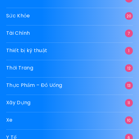
Sức Khỏe
20
Tài Chính
7
Thiết bị kỹ thuật
1
Thời Trang
12
Thực Phẩm – Đồ Uống
13
Xây Dựng
11
Xe
10
Y Tế
6