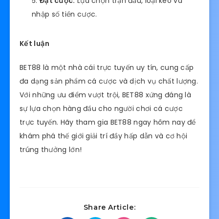
Đặt cược:
Lựa chọn trận đấu, loại kèo và
nhập số tiền cược.
Kết luận
BET88 là một nhà cái trực tuyến uy tín, cung cấp
đa dạng sản phẩm cá cược và dịch vụ chất lượng.
Với những ưu điểm vượt trội, BET88 xứng đáng là
sự lựa chọn hàng đầu cho người chơi cá cược
trực tuyến. Hãy tham gia BET88 ngay hôm nay để
khám phá thế giới giải trí đầy hấp dẫn và cơ hội
trúng thưởng lớn!
Share Article: