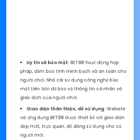
Uy tín và bảo mật:
BET88 hoạt động hợp
pháp, đảm bảo tính minh bạch và an toàn cho
người chơi. Nhà cái sử dụng công nghệ bảo
mật tiên tiến để bảo vệ thông tin cá nhân và
giao dịch của người chơi.
Giao diện thân thiện, dễ sử dụng:
Website
và ứng dụng BET88 được thiết kế với giao diện
đẹp mắt, trực quan, dễ dàng sử dụng cho cả
người mới.