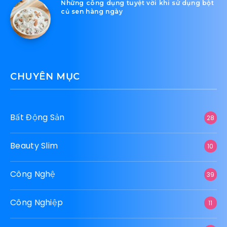
Những công dụng tuyệt vời khi sử dụng bột
củ sen hàng ngày
CHUYÊN MỤC
Bất Động Sản
28
Beauty Slim
10
Công Nghệ
39
Công Nghiệp
11