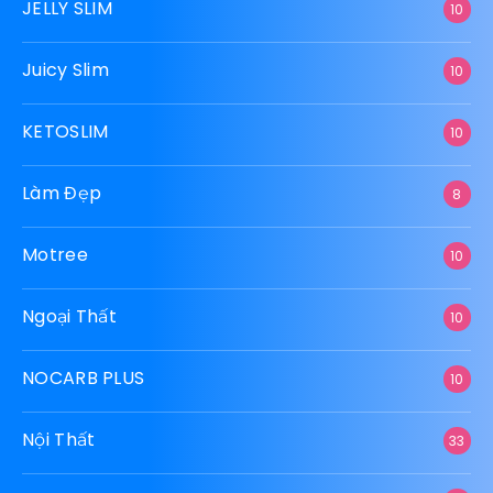
JELLY SLIM
10
Juicy Slim
10
KETOSLIM
10
Làm Đẹp
8
Motree
10
Ngoại Thất
10
NOCARB PLUS
10
Nội Thất
33