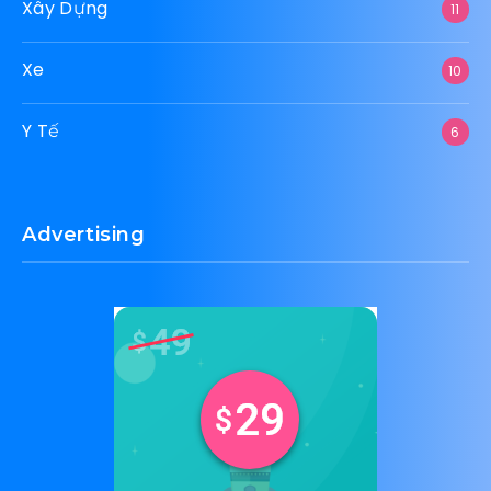
Xây Dựng
11
Xe
10
Y Tế
6
Advertising