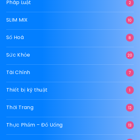
Pháp Luật
2
SLIM MIX
10
Số Hoá
8
Sức Khỏe
20
Tài Chính
7
Thiết bị kỹ thuật
1
Thời Trang
12
Thực Phẩm – Đồ Uống
13