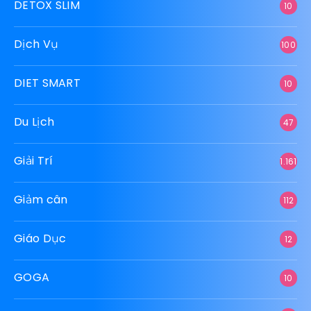
DETOX SLIM
10
Dịch Vụ
100
DIET SMART
10
Du Lịch
47
Giải Trí
1.161
Giảm cân
112
Giáo Dục
12
GOGA
10