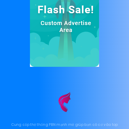
Cung cấp thệ thống PBN mạnh mẽ giúp bạn có cơ vào top