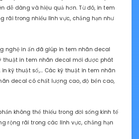
ên dễ dàng và hiệu quả hơn. Từ đó, in tem
 rãi trong nhiều lĩnh vực, chẳng hạn như
ông nghệ in ấn đã giúp in tem nhãn decal
kỹ thuật in tem nhãn decal mới được phát
o, in kỹ thuật số,… Các kỹ thuật in tem nhãn
hãn decal có chất lượng cao, độ bền cao,
hần không thể thiếu trong đời sống kinh tế
g rộng rãi trong các lĩnh vực, chẳng hạn