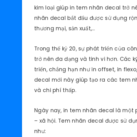
kim loại giúp in tem nhãn decal trở n
nhãn decal bắt đầu được sử dụng rộng
thương mại, sản xuất,…
Trong thế kỷ 20, sự phát triển của c
trở nên đa dạng và tinh vi hơn. Các 
triển, chẳng hạn như in offset, in flex
decal mới này giúp tạo ra các tem n
và chi phí thấp.
Ngày nay, in tem nhãn decal là một p
– xã hội. Tem nhãn decal được sử dụn
như: