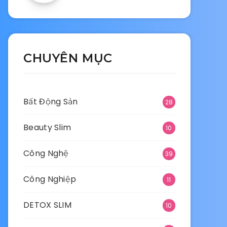
CHUYÊN MỤC
Bất Động Sản
28
Beauty Slim
10
Công Nghệ
39
Công Nghiệp
11
DETOX SLIM
10