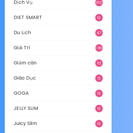
Dịch Vụ
100
DIET SMART
10
Du Lịch
47
Giải Trí
1.161
Giảm cân
112
Giáo Dục
12
GOGA
10
JELLY SLIM
10
Juicy Slim
10