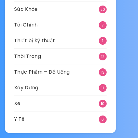
Sức Khỏe
20
Tài Chính
7
Thiết bị kỹ thuật
1
Thời Trang
12
Thực Phẩm – Đồ Uống
13
Xây Dựng
11
Xe
10
Y Tế
6