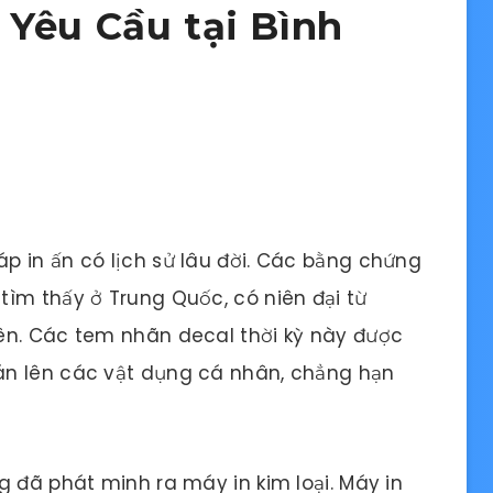
Yêu Cầu tại Bình
p in ấn có lịch sử lâu đời. Các bằng chứng
ìm thấy ở Trung Quốc, có niên đại từ
ên. Các tem nhãn decal thời kỳ này được
án lên các vật dụng cá nhân, chẳng hạn
g đã phát minh ra máy in kim loại. Máy in