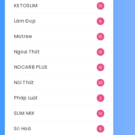
KETOSLIM
10
Làm Đẹp
8
Motree
10
Ngoại Thất
10
NOCARB PLUS
10
Nội Thất
33
Pháp Luật
2
SLIM MIX
10
Số Hoá
8