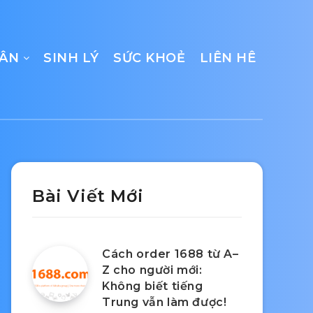
CÂN
SINH LÝ
SỨC KHOẺ
LIÊN HÊ
Bài Viết Mới
Cách order 1688 từ A–
Z cho người mới:
Không biết tiếng
Trung vẫn làm được!