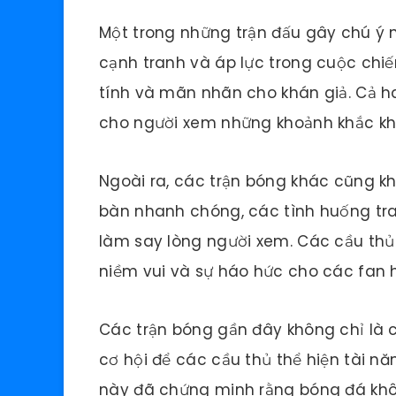
Một trong những trận đấu gây chú ý nh
cạnh tranh và áp lực trong cuộc chi
tính và mãn nhãn cho khán giả. Cả ha
cho người xem những khoảnh khắc kh
Ngoài ra, các trận bóng khác cũng 
bàn nhanh chóng, các tình huống tra
làm say lòng người xem. Các cầu thủ 
niềm vui và sự háo hức cho các fan
Các trận bóng gần đây không chỉ là 
cơ hội để các cầu thủ thể hiện tài n
này đã chứng minh rằng bóng đá khôn