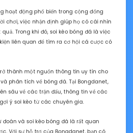
ng hoạt động phổ biến trong cộng đồng
i chơi, việc nhận định giúp họ có cái nhìn
quả. Trong khi đó, soi kèo bóng đá là việc
 kiện liên quan để tìm ra cơ hội cá cược có
rở thành một nguồn thông tin uy tín cho
và phân tích về bóng đá. Tại Bongdanet,
ên sâu về các trận đấu, thông tin về các
gợi ý soi kèo từ các chuyên gia.
ự đoán và soi kèo bóng đá là rất quan
ược. Với sự hỗ trợ của Bongdanet, bạn có