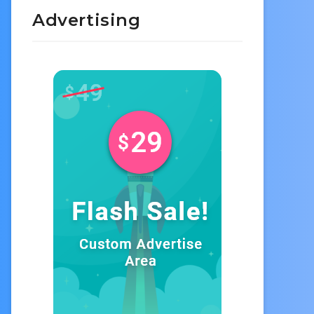
Advertising