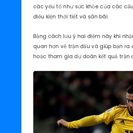
các yếu tố như sức khỏe của các cầu t
điều kiện thời tiết và sân bãi.
Bằng cách lưu ý hai điểm này khi nhậ
quan hơn về trận đấu và giúp bạn ra
hoặc tham gia dự doán kết quả trận 