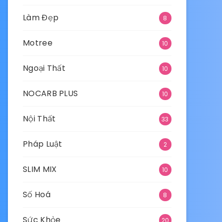
Làm Đẹp
8
Motree
10
Ngoại Thất
10
NOCARB PLUS
10
Nội Thất
33
Pháp Luật
2
SLIM MIX
10
Số Hoá
8
Sức Khỏe
20