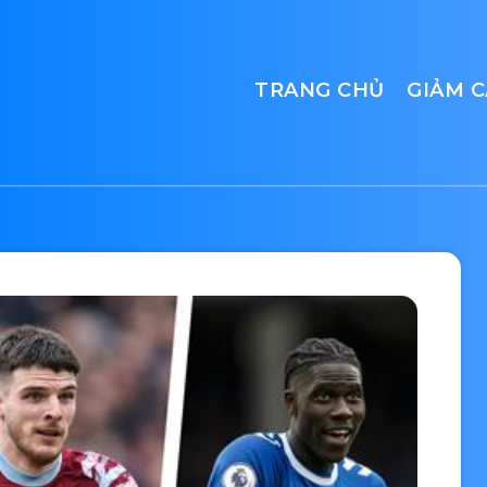
TRANG CHỦ
GIẢM 