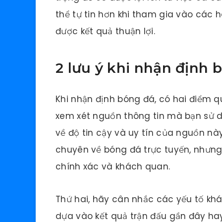
thể tự tin hơn khi tham gia vào các 
được kết quả thuận lợi.
2 lưu ý khi nhận định 
Khi nhận định bóng đá, có hai điểm q
xem xét nguồn thông tin mà bạn sử d
về độ tin cậy và uy tín của nguồn nà
chuyên về bóng đá trực tuyến, nhưng
chính xác và khách quan.
Thứ hai, hãy cân nhắc các yếu tố kh
dựa vào kết quả trận đấu gần đây ha