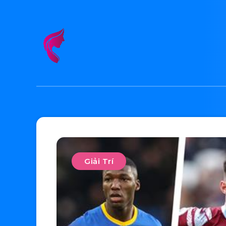
Giải Trí