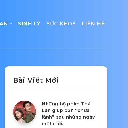
CÂN
SINH LÝ
SỨC KHOẺ
LIÊN HÊ
Bài Viết Mới
Những bộ phim Thái
Lan giúp bạn “chữa
lành” sau những ngày
mệt mỏi.