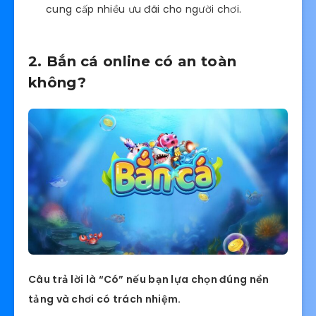
cung cấp nhiều ưu đãi cho người chơi.
2. Bắn cá online có an toàn
không?
Câu trả lời là “Có” nếu bạn lựa chọn đúng nền
tảng và chơi có trách nhiệm.