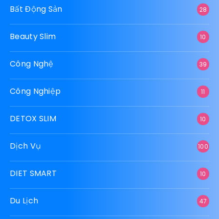
Bất Động Sản
28
Beauty Slim
10
Công Nghệ
39
Công Nghiệp
11
DETOX SLIM
10
Dịch Vụ
100
DIET SMART
10
Du Lịch
47