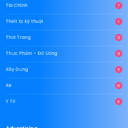
Tài Chính
7
Thiết bị kỹ thuật
1
Thời Trang
12
Thực Phẩm – Đồ Uống
13
Xây Dựng
11
Xe
10
Y Tế
6