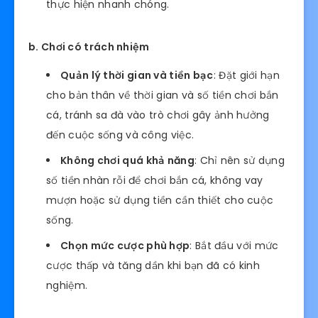
thực hiện nhanh chóng.
b. Chơi có trách nhiệm
Quản lý thời gian và tiền bạc
: Đặt giới hạn
cho bản thân về thời gian và số tiền chơi bắn
cá, tránh sa đà vào trò chơi gây ảnh hưởng
đến cuộc sống và công việc.
Không chơi quá khả năng
: Chỉ nên sử dụng
số tiền nhàn rỗi để chơi bắn cá, không vay
mượn hoặc sử dụng tiền cần thiết cho cuộc
sống.
Chọn mức cược phù hợp
: Bắt đầu với mức
cược thấp và tăng dần khi bạn đã có kinh
nghiệm.