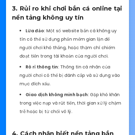
3. Rủi ro khi chơi bắn cá online tại
nền tảng không uy tín
Lừa đảo
: Một số website bắn cá không uy
tín có thể sử dụng phần mềm gian lận để
người chơi khó thắng, hoặc thậm chí chiếm
đoạt tiền trong tài khoản của người chơi.
Rò rỉ thông tin
: Thông tin cá nhân của
người chơi có thể bị đánh cắp và sử dụng vào
mục đích xấu.
Giao dịch không minh bạch
: Gặp khó khăn
trong việc nạp và rút tiền, thời gian xử lý chậm
trễ hoặc bị từ chối vô lý.
4. Cách nhận biết nền tảng bắn