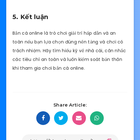
5. Kết luận
Bắn cá online là trò chơi giải trí hấp dẫn và an
toàn nếu bạn lựa chọn đúng nền tảng và chơi có
trách nhiệm. Hãy tìm hiểu kỹ về nhà cái, cân nhắc
các tiêu chí an toàn và luôn kiểm soát bản thân
khi tham gia chơi bắn cá online.
Share Article: