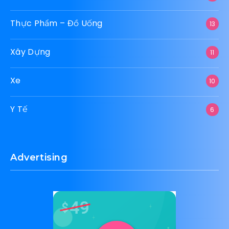
Thực Phẩm – Đồ Uống
13
Xây Dựng
11
Xe
10
Y Tế
6
Advertising