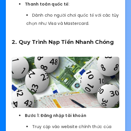
Thanh toán quốc tế
:
Dành cho người chơi quốc tế với các tùy
chọn như Visa và Mastercard.
2. Quy Trình Nạp Tiền Nhanh Chóng
Bước 1: Đăng nhập tài khoản
Truy cập vào website chính thức của