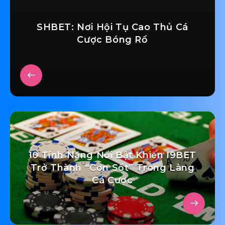
SHBET: Nơi Hội Tụ Cao Thủ Cá
Cược Bóng Rổ
10 Tính Năng Nổi Bật Khiến I9BET
Trở Thành “Cơn Sốt” Trong Làng
Cá Cược