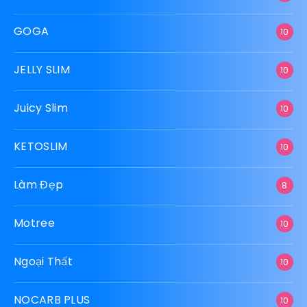
GOGA
10
JELLY SLIM
10
Juicy Slim
10
KETOSLIM
10
Làm Đẹp
8
Motree
10
Ngoại Thất
10
NOCARB PLUS
10