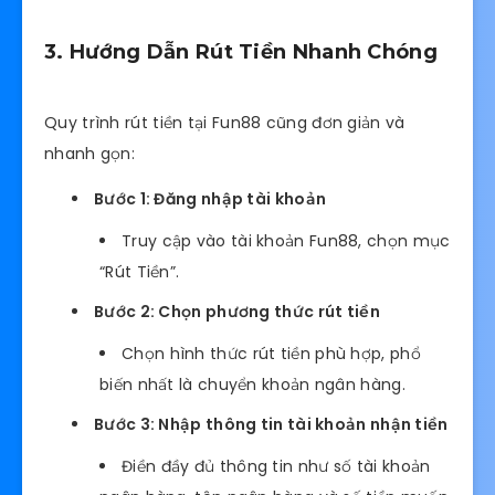
3. Hướng Dẫn Rút Tiền Nhanh Chóng
Quy trình rút tiền tại Fun88 cũng đơn giản và
nhanh gọn:
Bước 1: Đăng nhập tài khoản
Truy cập vào tài khoản Fun88, chọn mục
“Rút Tiền”.
Bước 2: Chọn phương thức rút tiền
Chọn hình thức rút tiền phù hợp, phổ
biến nhất là chuyển khoản ngân hàng.
Bước 3: Nhập thông tin tài khoản nhận tiền
Điền đầy đủ thông tin như số tài khoản