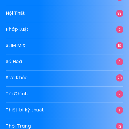
Nội Thất
33
Pháp Luật
2
SLIM MIX
10
Số Hoá
8
Sức Khỏe
20
Tài Chính
7
Thiết bị kỹ thuật
1
Thời Trang
12