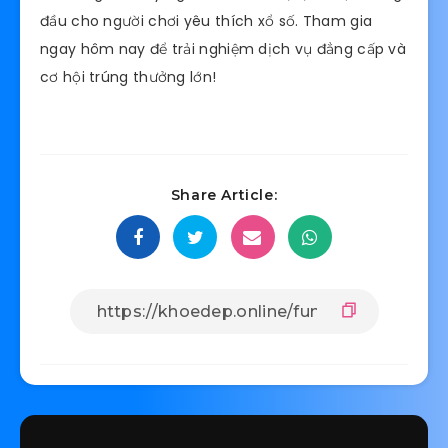
đầu cho người chơi yêu thích xổ số. Tham gia
ngay hôm nay để trải nghiệm dịch vụ đẳng cấp và
cơ hội trúng thưởng lớn!
Share Article: