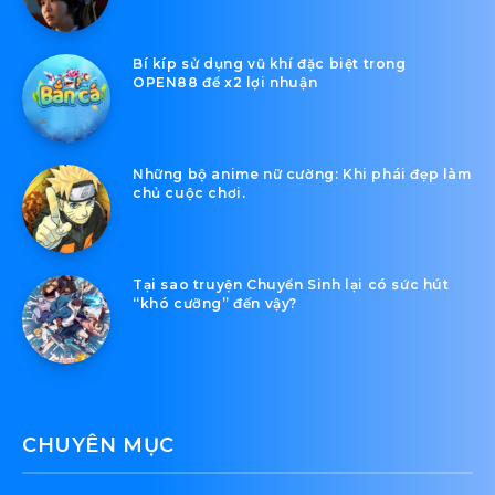
Bí kíp sử dụng vũ khí đặc biệt trong
OPEN88 để x2 lợi nhuận
Những bộ anime nữ cường: Khi phái đẹp làm
chủ cuộc chơi.
Tại sao truyện Chuyển Sinh lại có sức hút
“khó cưỡng” đến vậy?
CHUYÊN MỤC