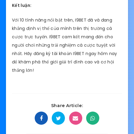
Kết luận:
Với 10 tính năng nổi bật trên, I9BET đã và đang
khẳng định vị thế của mình trên thị trường cá
cược trực tuyến. I9BET cam kết mang đến cho
người chơi những trải nghiệm cá cược tuyệt vời
nhất. Hãy đăng ký tài khoản I9BET ngay hôm nay
để khám phá thế giới giải trí đỉnh cao và cơ hội
thắng lớn!
Share Article: