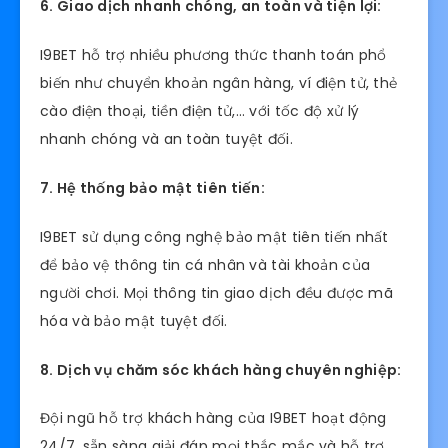
6. Giao dịch nhanh chóng, an toàn và tiện lợi:
I9BET hỗ trợ nhiều phương thức thanh toán phổ
biến như chuyển khoản ngân hàng, ví điện tử, thẻ
cào điện thoại, tiền điện tử,… với tốc độ xử lý
nhanh chóng và an toàn tuyệt đối.
7. Hệ thống bảo mật tiên tiến:
I9BET sử dụng công nghệ bảo mật tiên tiến nhất
để bảo vệ thông tin cá nhân và tài khoản của
người chơi. Mọi thông tin giao dịch đều được mã
hóa và bảo mật tuyệt đối.
8. Dịch vụ chăm sóc khách hàng chuyên nghiệp:
Đội ngũ hỗ trợ khách hàng của I9BET hoạt động
24/7, sẵn sàng giải đáp mọi thắc mắc và hỗ trợ