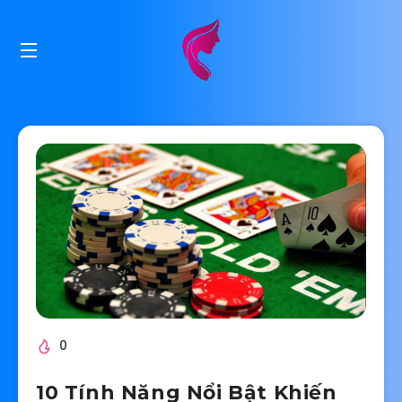
0
10 Tính Năng Nổi Bật Khiến