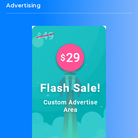
Advertising