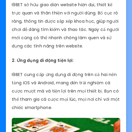
I9BET sở hữu giao diện website hiện đại, thiết kế
trực quan và thân thiện với người dùng. Bố cục rõ
ràng, thông tin được sắp xếp khoa học, giúp người
chơi dễ dàng tìm kiếm và thao tác. Ngay cả người
mới cũng có thể nhanh chóng làm quen và sử
dụng các tính năng trên website.
2. Ứng dụng di động tiện lợi:
I9BET cung cấp ứng dụng di động trên cả hai nền
tảng iOS và Android, mang đến trải nghiệm cá
cược mượt mà và tiện lợi trên mọi thiết bị. Bạn có
thể tham gia cá cược mọi lúc, mọi nơi chỉ với một
chiếc smartphone.