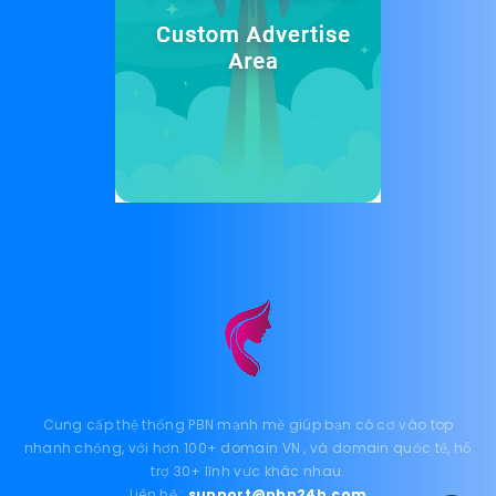
Cung cấp thệ thống PBN mạnh mẽ giúp bạn có cơ vào top
nhanh chống, với hơn 100+ domain VN , và domain quốc tế, hỗ
trợ 30+ lĩnh vực khác nhau.
Liên hệ :
support@pbn24h.com