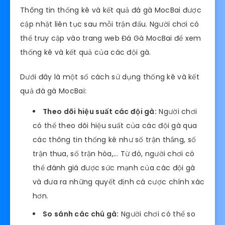
Thông tin thống kê và kết quả đá gà MocBai được
cập nhật liên tục sau mỗi trận đấu. Người chơi có
thể truy cập vào trang web Đá Gà MocBai để xem
thống kê và kết quả của các đội gà.
Dưới đây là một số cách sử dụng thống kê và kết
quả đá gà MocBai:
Theo dõi hiệu suất các đội gà:
Người chơi
có thể theo dõi hiệu suất của các đội gà qua
các thông tin thống kê như số trận thắng, số
trận thua, số trận hòa,… Từ đó, người chơi có
thể đánh giá được sức mạnh của các đội gà
và đưa ra những quyết định cá cược chính xác
hơn.
So sánh các chú gà:
Người chơi có thể so