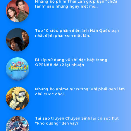
Những bộ phim Thái Lan giúp bạn “chữa
lành” sau những ngày mệt mỏi.
Top 10 siêu phẩm điện ảnh Hàn Quốc bạn
nhất định phải xem một lần.
Bí kíp sử dụng vũ khí đặc biệt trong
OPEN88 để x2 lợi nhuận
Những bộ anime nữ cường: Khi phái đẹp làm
chủ cuộc chơi.
Tại sao truyện Chuyển Sinh lại có sức hút
“khó cưỡng” đến vậy?