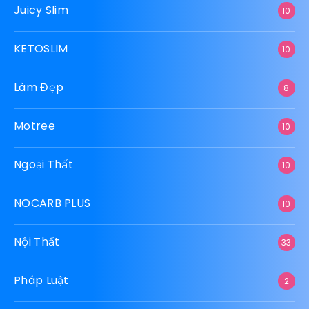
Juicy Slim
10
KETOSLIM
10
Làm Đẹp
8
Motree
10
Ngoại Thất
10
NOCARB PLUS
10
Nội Thất
33
Pháp Luật
2