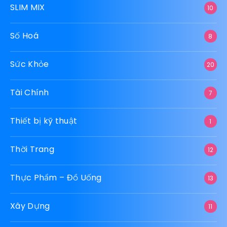
SLIM MIX
10
Số Hoá
8
Sức Khỏe
20
Tài Chính
7
Thiết bị kỹ thuật
1
Thời Trang
12
Thực Phẩm – Đồ Uống
13
Xây Dựng
11