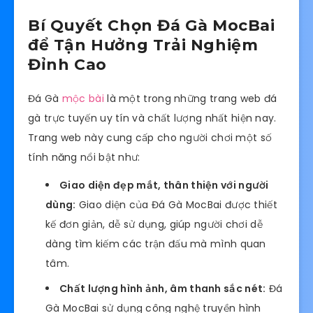
Bí Quyết Chọn Đá Gà MocBai
để Tận Hưởng Trải Nghiệm
Đỉnh Cao
Đá Gà
mộc bài
là một trong những trang web đá
gà trực tuyến uy tín và chất lượng nhất hiện nay.
Trang web này cung cấp cho người chơi một số
tính năng nổi bật như:
Giao diện đẹp mắt, thân thiện với người
dùng:
Giao diện của Đá Gà MocBai được thiết
kế đơn giản, dễ sử dụng, giúp người chơi dễ
dàng tìm kiếm các trận đấu mà mình quan
tâm.
Chất lượng hình ảnh, âm thanh sắc nét:
Đá
Gà MocBai sử dụng công nghệ truyền hình