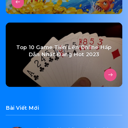
Top 10 Game Tiến Lên Online Hấp
Dẫn Nhất Đang Hot 2023
Bài Viết Mới