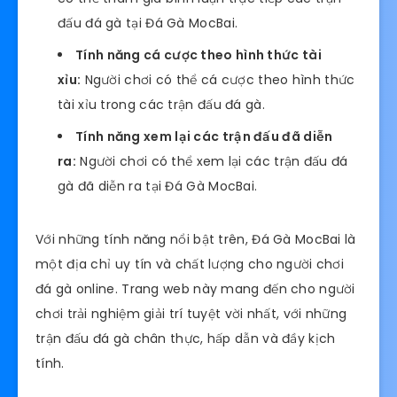
đấu đá gà tại Đá Gà MocBai.
Tính năng cá cược theo hình thức tài
xỉu:
Người chơi có thể cá cược theo hình thức
tài xỉu trong các trận đấu đá gà.
Tính năng xem lại các trận đấu đã diễn
ra:
Người chơi có thể xem lại các trận đấu đá
gà đã diễn ra tại Đá Gà MocBai.
Với những tính năng nổi bật trên, Đá Gà MocBai là
một địa chỉ uy tín và chất lượng cho người chơi
đá gà online. Trang web này mang đến cho người
chơi trải nghiệm giải trí tuyệt vời nhất, với những
trận đấu đá gà chân thực, hấp dẫn và đầy kịch
tính.