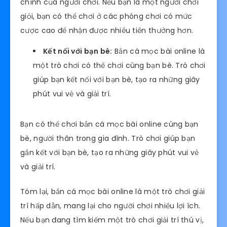
chính của người chơi. Nếu bạn là một người chơi
giỏi, bạn có thể chơi ở các phòng chơi có mức
cược cao để nhận được nhiều tiền thưởng hơn.
Kết nối với bạn bè:
Bắn cá mọc bài online là
một trò chơi có thể chơi cùng bạn bè. Trò chơi
giúp bạn kết nối với bạn bè, tạo ra những giây
phút vui vẻ và giải trí.
Bạn có thể chơi bắn cá mọc bài online cùng bạn
bè, người thân trong gia đình. Trò chơi giúp bạn
gắn kết với bạn bè, tạo ra những giây phút vui vẻ
và giải trí.
Tóm lại, bắn cá mọc bài online là một trò chơi giải
trí hấp dẫn, mang lại cho người chơi nhiều lợi ích.
Nếu bạn đang tìm kiếm một trò chơi giải trí thú vị,