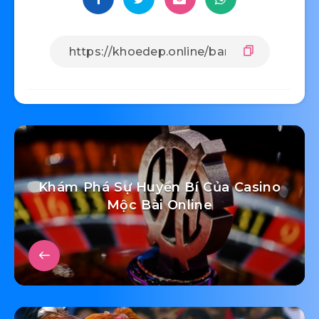
Khám Phá Sự Huyền Bí Của Casino
Mộc Bài Online