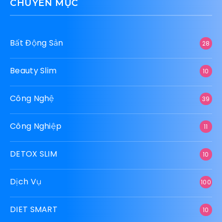
CHUYÊN MỤC
Bất Động Sản
28
Beauty Slim
10
Công Nghệ
39
Công Nghiệp
11
DETOX SLIM
10
Dịch Vụ
100
DIET SMART
10