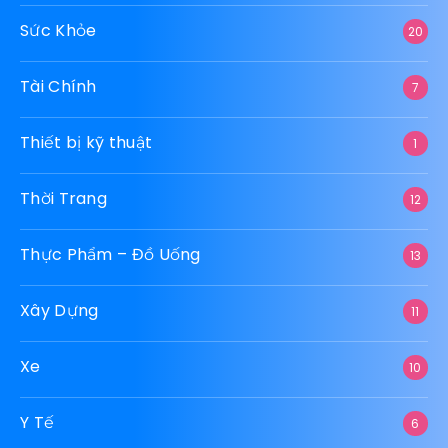
Sức Khỏe
20
Tài Chính
7
Thiết bị kỹ thuật
1
Thời Trang
12
Thực Phẩm – Đồ Uống
13
Xây Dựng
11
Xe
10
Y Tế
6