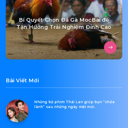
Bí Quyết Chọn Đá Gà MocBai để
Tận Hưởng Trải Nghiệm Đỉnh Cao
Bài Viết Mới
Những bộ phim Thái Lan giúp bạn “chữa
lành” sau những ngày mệt mỏi.