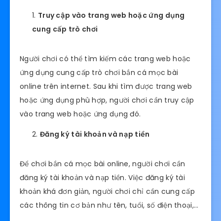
Truy cập vào trang web hoặc ứng dụng
cung cấp trò chơi
Người chơi có thể tìm kiếm các trang web hoặc
ứng dụng cung cấp trò chơi bắn cá mọc bài
online trên internet. Sau khi tìm được trang web
hoặc ứng dụng phù hợp, người chơi cần truy cập
vào trang web hoặc ứng dụng đó.
Đăng ký tài khoản và nạp tiền
Để chơi bắn cá mọc bài online, người chơi cần
đăng ký tài khoản và nạp tiền. Việc đăng ký tài
khoản khá đơn giản, người chơi chỉ cần cung cấp
các thông tin cơ bản như tên, tuổi, số điện thoại,…