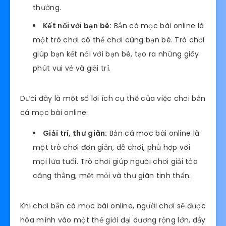
thưởng.
Kết nối với bạn bè:
Bắn cá mọc bài online là
một trò chơi có thể chơi cùng bạn bè. Trò chơi
giúp bạn kết nối với bạn bè, tạo ra những giây
phút vui vẻ và giải trí.
Dưới đây là một số lợi ích cụ thể của việc chơi bắn
cá mọc bài online:
Giải trí, thư giãn:
Bắn cá mọc bài online là
một trò chơi đơn giản, dễ chơi, phù hợp với
mọi lứa tuổi. Trò chơi giúp người chơi giải tỏa
căng thẳng, mệt mỏi và thư giãn tinh thần.
Khi chơi bắn cá mọc bài online, người chơi sẽ được
hòa mình vào một thế giới đại dương rộng lớn, đầy