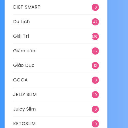
DIET SMART
10
Du Lịch
47
Giải Trí
1.161
Giảm cân
112
Giáo Dục
12
GOGA
10
JELLY SLIM
10
Juicy Slim
10
KETOSLIM
10