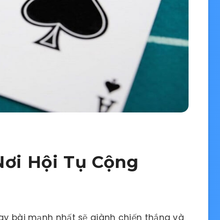
Nơi Hội Tụ Cộng
tay bài mạnh nhất sẽ giành chiến thắng và