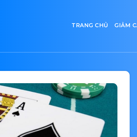
TRANG CHỦ
GIẢM 