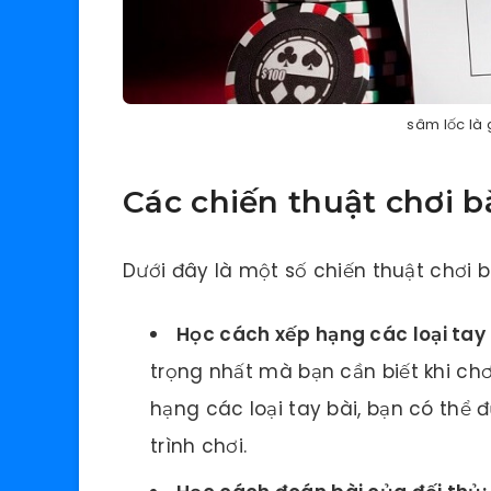
sâm lốc là
Các chiến thuật chơi b
Dưới đây là một số chiến thuật chơi b
Học cách xếp hạng các loại tay 
trọng nhất mà bạn cần biết khi chơ
hạng các loại tay bài, bạn có thể 
trình chơi.