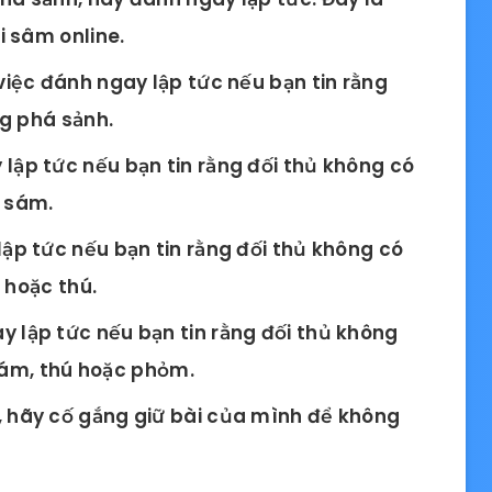
i sâm online.
việc đánh ngay lập tức nếu bạn tin rằng
g phá sảnh.
lập tức nếu bạn tin rằng đối thủ không có
c sám.
ập tức nếu bạn tin rằng đối thủ không có
 hoặc thú.
 lập tức nếu bạn tin rằng đối thủ không
 sám, thú hoặc phỏm.
, hãy cố gắng giữ bài của mình để không