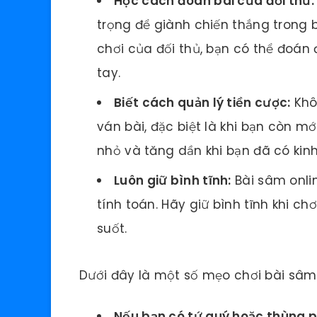
Học cách đoán bài của đối thủ:
trọng để giành chiến thắng trong 
chơi của đối thủ, bạn có thể đoán
tay.
Biết cách quản lý tiền cược:
Khô
ván bài, đặc biệt là khi bạn còn m
nhỏ và tăng dần khi bạn đã có kin
Luôn giữ bình tĩnh:
Bài sâm onlin
tính toán. Hãy giữ bình tĩnh khi c
suốt.
Dưới đây là một số mẹo chơi bài sâm 
Nếu bạn có tứ quý hoặc thùng p