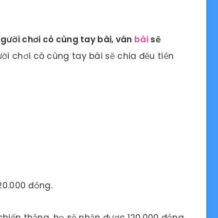
gười chơi có cùng tay bài, ván
bài
sẽ
ời chơi có cùng tay bài sẽ chia đều tiền
120.000 đồng.
chiến thắng, họ sẽ nhận được 120.000 đồng.