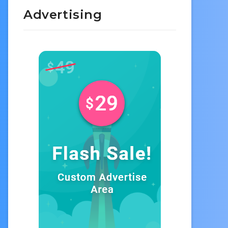
Advertising