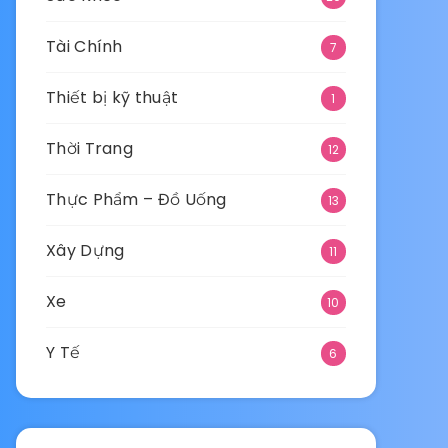
Tài Chính
7
Thiết bị kỹ thuật
1
Thời Trang
12
Thực Phẩm – Đồ Uống
13
Xây Dựng
11
Xe
10
Y Tế
6