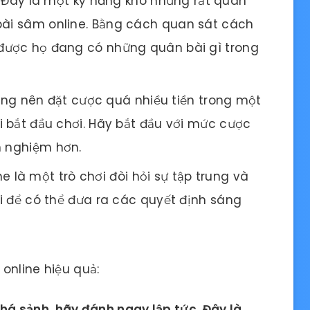
Đây là một kỹ năng khó nhưng rất quan
bài sâm online. Bằng cách quan sát cách
 được họ đang có những quân bài gì trong
ng nên đặt cược quá nhiều tiền trong một
ới bắt đầu chơi. Hãy bắt đầu với mức cược
h nghiệm hơn.
e là một trò chơi đòi hỏi sự tập trung và
hơi để có thể đưa ra các quyết định sáng
online hiệu quả:
há sảnh, hãy đánh ngay lập tức. Đây là