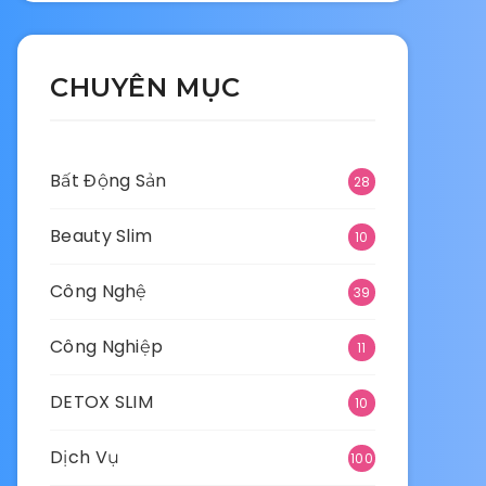
CHUYÊN MỤC
Bất Động Sản
28
Beauty Slim
10
Công Nghệ
39
Công Nghiệp
11
DETOX SLIM
10
Dịch Vụ
100