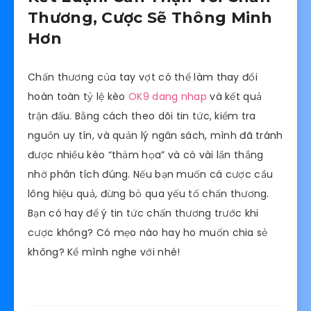
Thương, Cược Sẽ Thông Minh
Hơn
Chấn thương của tay vợt có thể làm thay đổi
hoàn toàn tỷ lệ kèo
OK9 dang nhap
và kết quả
trận đấu. Bằng cách theo dõi tin tức, kiểm tra
nguồn uy tín, và quản lý ngân sách, mình đã tránh
được nhiều kèo “thảm họa” và có vài lần thắng
nhờ phân tích đúng. Nếu bạn muốn cá cược cầu
lông hiệu quả, đừng bỏ qua yếu tố chấn thương.
Bạn có hay để ý tin tức chấn thương trước khi
cược không? Có mẹo nào hay ho muốn chia sẻ
không? Kể mình nghe với nhé!