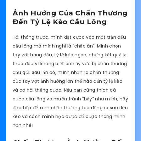
Ảnh Hưởng Của Chấn Thương
Đến Tỷ Lệ Kèo Cầu Lông
Hồi tháng trước, mình đặt cược vào một trận đấu
cầu lông mà mình nghĩ là “chắc ăn”. Mình chọn
tay vợt hàng đầu, tỷ lệ kèo ngon, nhưng kết quả lại
thua đau vì không biết anh ấy vừa bị chấn thương
đầu gối. Sau lần đó, mình nhận ra chấn thương
của tay vợt ảnh hưởng lớn thế nào đến tỷ lệ kèo
và cơ hội thắng cược. Nếu bạn cũng thích cá
cược cầu lông và muốn tránh “bẫy” như mình, hãy
đọc tiếp để xem chấn thương tác động ra sao đến
kèo và cách mình học được để cược thông minh
hơn nhé!