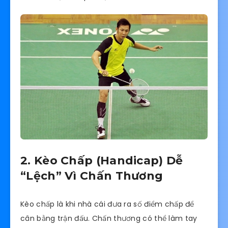
2. Kèo Chấp (Handicap) Dễ
“Lệch” Vì Chấn Thương
Kèo chấp là khi nhà cái đưa ra số điểm chấp để
cân bằng trận đấu. Chấn thương có thể làm tay