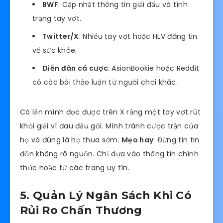
BWF
: Cập nhật thông tin giải đấu và tình
trạng tay vợt.
Twitter/X
: Nhiều tay vợt hoặc HLV đăng tin
về sức khỏe.
Diễn đàn cá cược
: AsianBookie hoặc Reddit
có các bài thảo luận từ người chơi khác.
Có lần mình đọc được trên X rằng một tay vợt rút
khỏi giải vì đau đầu gối. Mình tránh cược trận của
họ và đúng là họ thua sớm.
Mẹo hay
: Đừng tin tin
đồn không rõ nguồn. Chỉ dựa vào thông tin chính
thức hoặc từ các trang uy tín.
5. Quản Lý Ngân Sách Khi Có
Rủi Ro Chấn Thương