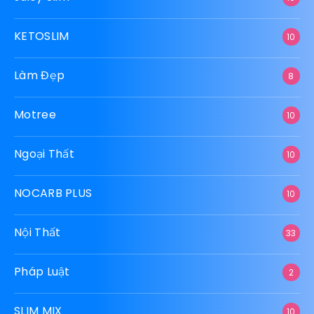
KETOSLIM
10
Làm Đẹp
8
Motree
10
Ngoại Thất
10
NOCARB PLUS
10
Nội Thất
33
Pháp Luật
2
SLIM MIX
10