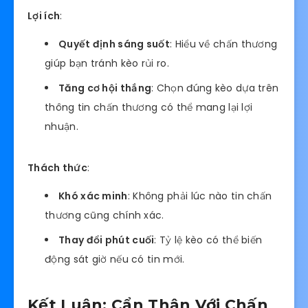
Lợi ích
:
Quyết định sáng suốt
: Hiểu về chấn thương
giúp bạn tránh kèo rủi ro.
Tăng cơ hội thắng
: Chọn đúng kèo dựa trên
thông tin chấn thương có thể mang lại lợi
nhuận.
Thách thức
:
Khó xác minh
: Không phải lúc nào tin chấn
thương cũng chính xác.
Thay đổi phút cuối
: Tỷ lệ kèo có thể biến
động sát giờ nếu có tin mới.
Kết Luận: Cẩn Thận Với Chấn