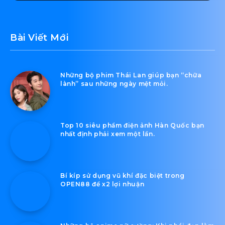
Bài Viết Mới
Những bộ phim Thái Lan giúp bạn “chữa
lành” sau những ngày mệt mỏi.
Top 10 siêu phẩm điện ảnh Hàn Quốc bạn
nhất định phải xem một lần.
Bí kíp sử dụng vũ khí đặc biệt trong
OPEN88 để x2 lợi nhuận