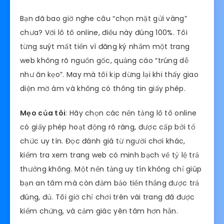
Bạn đã bao giờ nghe câu “chọn mặt gửi vàng”
chưa? Với lô tô online, điều này đúng 100%. Tôi
từng suýt mất tiền vì đăng ký nhầm một trang
web không rõ nguồn gốc, quảng cáo “trúng dễ
như ăn kẹo”. May mà tôi kịp dừng lại khi thấy giao
diện mờ ám và không có thông tin giấy phép.
Mẹo của tôi
: Hãy chọn các nền tảng lô tô online
có giấy phép hoạt động rõ ràng, được cấp bởi tổ
chức uy tín. Đọc đánh giá từ người chơi khác,
kiểm tra xem trang web có minh bạch về tỷ lệ trả
thưởng không. Một nền tảng uy tín không chỉ giúp
bạn an tâm mà còn đảm bảo tiền thắng được trả
đúng, đủ. Tôi giờ chỉ chơi trên vài trang đã được
kiểm chứng, và cảm giác yên tâm hơn hẳn.