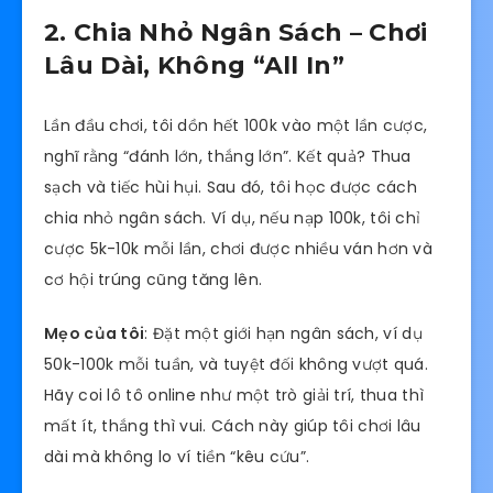
2. Chia Nhỏ Ngân Sách – Chơi
Lâu Dài, Không “All In”
Lần đầu chơi, tôi dồn hết 100k vào một lần cược,
nghĩ rằng “đánh lớn, thắng lớn”. Kết quả? Thua
sạch và tiếc hùi hụi. Sau đó, tôi học được cách
chia nhỏ ngân sách. Ví dụ, nếu nạp 100k, tôi chỉ
cược 5k-10k mỗi lần, chơi được nhiều ván hơn và
cơ hội trúng cũng tăng lên.
Mẹo của tôi
: Đặt một giới hạn ngân sách, ví dụ
50k-100k mỗi tuần, và tuyệt đối không vượt quá.
Hãy coi lô tô online như một trò giải trí, thua thì
mất ít, thắng thì vui. Cách này giúp tôi chơi lâu
dài mà không lo ví tiền “kêu cứu”.