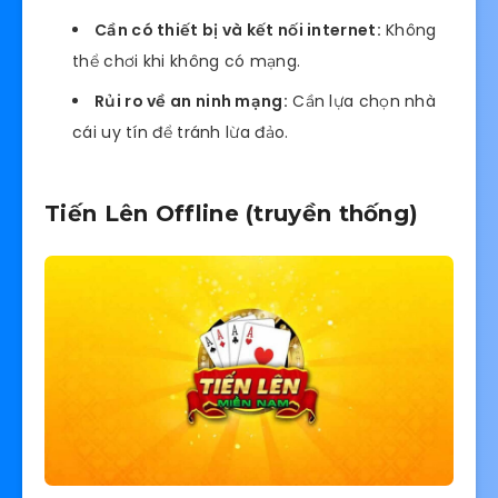
Cần có thiết bị và kết nối internet:
Không
thể chơi khi không có mạng.
Rủi ro về an ninh mạng:
Cần lựa chọn nhà
cái uy tín để tránh lừa đảo.
Tiến Lên Offline (truyền thống)