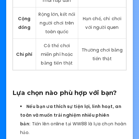
mãi hấp dẫn
Rộng lớn, kết nối
Cộng
Hạn chế, chỉ chơi
người chơi trên
đồng
với người quen
toàn quốc
Có thể chơi
Thường chơi bằng
Chi phí
miễn phí hoặc
tiền thật
bằng tiền thật
Lựa chọn nào phù hợp với bạn?
Nếu bạn ưa thích sự tiện lợi, linh hoạt, an
toàn và muốn trải nghiệm nhiều phiên
bản:
Tiến lên online tại WW88 là lựa chọn hoàn
hảo.