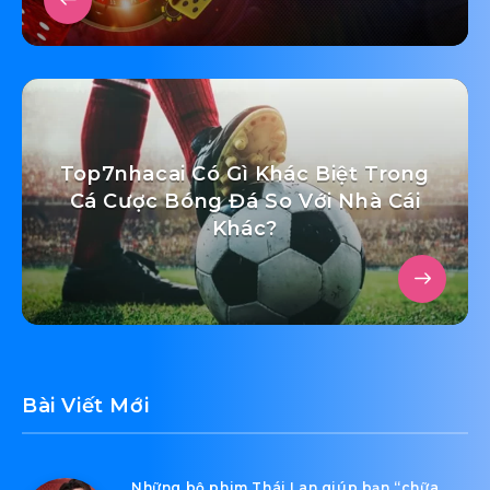
Top7nhacai Có Gì Khác Biệt Trong
Cá Cược Bóng Đá So Với Nhà Cái
Khác?
Bài Viết Mới
Những bộ phim Thái Lan giúp bạn “chữa