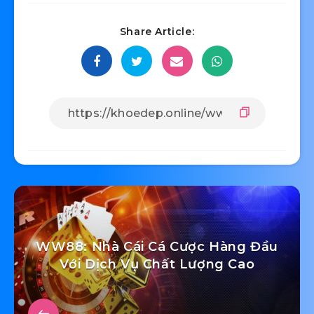
Share Article:
WW88: Nhà Cái Cá Cược Hàng Đầu
Với Dịch Vụ Chất Lượng Cao