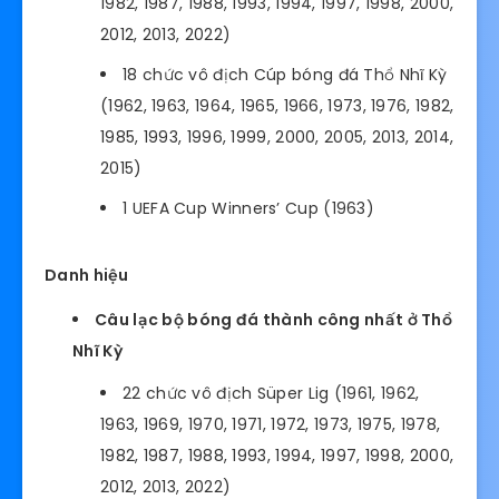
1982, 1987, 1988, 1993, 1994, 1997, 1998, 2000,
2012, 2013, 2022)
18 chức vô địch Cúp bóng đá Thổ Nhĩ Kỳ
(1962, 1963, 1964, 1965, 1966, 1973, 1976, 1982,
1985, 1993, 1996, 1999, 2000, 2005, 2013, 2014,
2015)
1 UEFA Cup Winners’ Cup (1963)
Danh hiệu
Câu lạc bộ bóng đá thành công nhất ở Thổ
Nhĩ Kỳ
22 chức vô địch Süper Lig (1961, 1962,
1963, 1969, 1970, 1971, 1972, 1973, 1975, 1978,
1982, 1987, 1988, 1993, 1994, 1997, 1998, 2000,
2012, 2013, 2022)