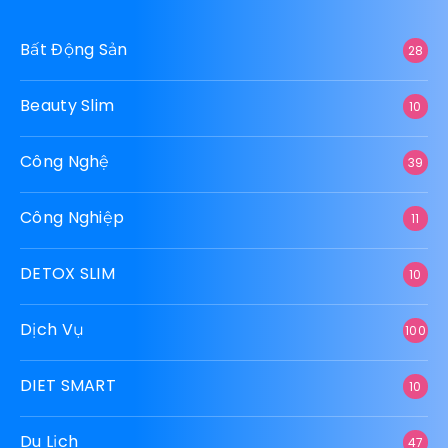
Bất Động Sản
28
Beauty Slim
10
Công Nghệ
39
Công Nghiệp
11
DETOX SLIM
10
Dịch Vụ
100
DIET SMART
10
Du Lịch
47