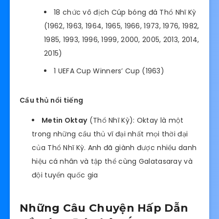
18 chức vô địch Cúp bóng đá Thổ Nhĩ Kỳ
(1962, 1963, 1964, 1965, 1966, 1973, 1976, 1982,
1985, 1993, 1996, 1999, 2000, 2005, 2013, 2014,
2015)
1 UEFA Cup Winners’ Cup (1963)
Cầu thủ nổi tiếng
Metin Oktay
(Thổ Nhĩ Kỳ): Oktay là một
trong những cầu thủ vĩ đại nhất mọi thời đại
của Thổ Nhĩ Kỳ. Anh đã giành được nhiều danh
hiệu cá nhân và tập thể cùng Galatasaray và
đội tuyển quốc gia
Những Câu Chuyện Hấp Dẫn