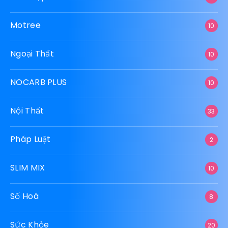
Motree
10
Ngoại Thất
10
NOCARB PLUS
10
Nội Thất
33
Pháp Luật
2
SLIM MIX
10
Số Hoá
8
Sức Khỏe
20