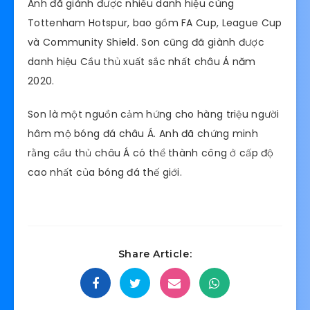
Anh đã giành được nhiều danh hiệu cùng
Tottenham Hotspur, bao gồm FA Cup, League Cup
và Community Shield. Son cũng đã giành được
danh hiệu Cầu thủ xuất sắc nhất châu Á năm
2020.
Son là một nguồn cảm hứng cho hàng triệu người
hâm mộ bóng đá châu Á. Anh đã chứng minh
rằng cầu thủ châu Á có thể thành công ở cấp độ
cao nhất của bóng đá thế giới.
Share Article: