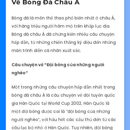
Về Bóng Đá Châu Á
Bóng đá là môn thể thao phổ biến nhất ở châu Á,
với hàng triệu người hâm mộ trên khắp lục địa.
Bóng đá châu Á đã chứng kiến ​​nhiều câu chuyện
hấp dẫn, từ những chiến thắng kỳ diệu đến những
màn trình diễn cá nhân xuất sắc.
Câu chuyện về “Đội bóng của những người
nghèo”
Một trong những câu chuyện hấp dẫn nhất trong
bóng đá châu Á là câu chuyện về đội tuyển quốc
gia Hàn Quốc tại World Cup 2002. Hàn Quốc là
một đội bóng được coi là “đội bóng của những
người nghèo”, với hầu hết các cầu thủ đến từ các
câu lạc bộ nhỏ ở Hàn Quốc. Tuy nhiên, đội bóng