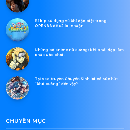
Bí kíp sử dụng vũ khí đặc biệt trong
OPEN88 để x2 lợi nhuận
Những bộ anime nữ cường: Khi phái đẹp làm
chủ cuộc chơi.
Tại sao truyện Chuyển Sinh lại có sức hút
“khó cưỡng” đến vậy?
CHUYÊN MỤC