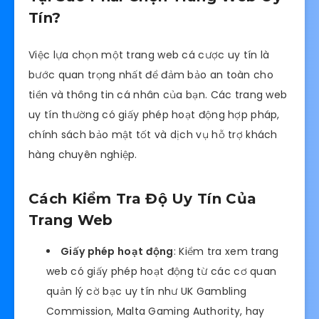
Tín?
Việc lựa chọn một trang web cá cược uy tín là
bước quan trọng nhất để đảm bảo an toàn cho
tiền và thông tin cá nhân của bạn. Các trang web
uy tín thường có giấy phép hoạt động hợp pháp,
chính sách bảo mật tốt và dịch vụ hỗ trợ khách
hàng chuyên nghiệp.
Cách Kiểm Tra Độ Uy Tín Của
Trang Web
Giấy phép hoạt động
: Kiểm tra xem trang
web có giấy phép hoạt động từ các cơ quan
quản lý cờ bạc uy tín như UK Gambling
Commission, Malta Gaming Authority, hay