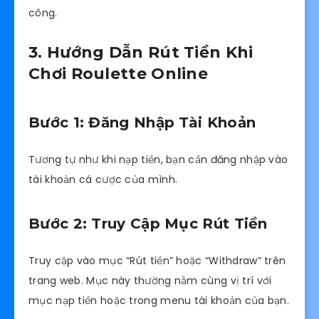
công.
3. Hướng Dẫn Rút Tiền Khi
Chơi Roulette Online
Bước 1: Đăng Nhập Tài Khoản
Tương tự như khi nạp tiền, bạn cần đăng nhập vào
tài khoản cá cược của mình.
Bước 2: Truy Cập Mục Rút Tiền
Truy cập vào mục “Rút tiền” hoặc “Withdraw” trên
trang web. Mục này thường nằm cùng vị trí với
mục nạp tiền hoặc trong menu tài khoản của bạn.