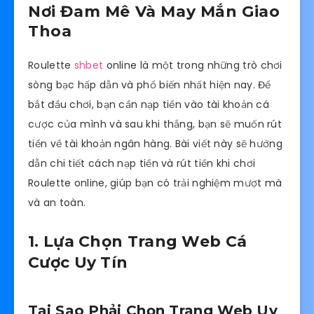
Nơi Đam Mê Và May Mắn Giao
Thoa
Roulette
shbet
online là một trong những trò chơi
sòng bạc hấp dẫn và phổ biến nhất hiện nay. Để
bắt đầu chơi, bạn cần nạp tiền vào tài khoản cá
cược của mình và sau khi thắng, bạn sẽ muốn rút
tiền về tài khoản ngân hàng. Bài viết này sẽ hướng
dẫn chi tiết cách nạp tiền và rút tiền khi chơi
Roulette online, giúp bạn có trải nghiệm mượt mà
và an toàn.
1. Lựa Chọn Trang Web Cá
Cược Uy Tín
Tại Sao Phải Chọn Trang Web Uy