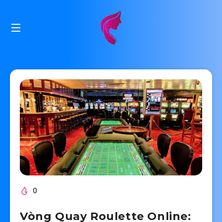
0
Vòng Quay Roulette Online: