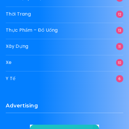
Thời Trang
12
Thực Phẩm – Đồ Uống
13
Xây Dựng
11
Xe
10
Y Tế
6
Advertising