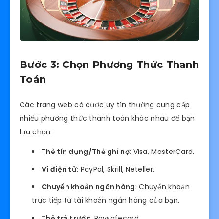
Bước 3: Chọn Phương Thức Thanh
Toán
Các trang web cá cược uy tín thường cung cấp
nhiều phương thức thanh toán khác nhau để bạn
lựa chọn:
Thẻ tín dụng/Thẻ ghi nợ
: Visa, MasterCard.
Ví điện tử
: PayPal, Skrill, Neteller.
Chuyển khoản ngân hàng
: Chuyển khoản
trực tiếp từ tài khoản ngân hàng của bạn.
Thẻ trả trước
: Paysafecard.