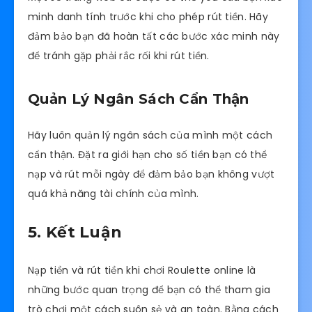
minh danh tính trước khi cho phép rút tiền. Hãy
đảm bảo bạn đã hoàn tất các bước xác minh này
để tránh gặp phải rắc rối khi rút tiền.
Quản Lý Ngân Sách Cẩn Thận
Hãy luôn quản lý ngân sách của mình một cách
cẩn thận. Đặt ra giới hạn cho số tiền bạn có thể
nạp và rút mỗi ngày để đảm bảo bạn không vượt
quá khả năng tài chính của mình.
5. Kết Luận
Nạp tiền và rút tiền khi chơi Roulette online là
những bước quan trọng để bạn có thể tham gia
trò chơi một cách suôn sẻ và an toàn. Bằng cách