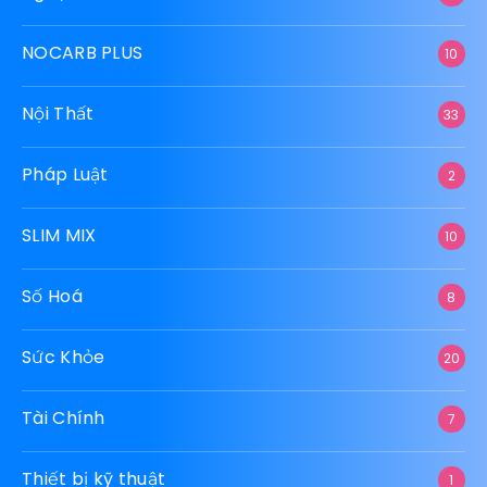
NOCARB PLUS
10
Nội Thất
33
Pháp Luật
2
SLIM MIX
10
Số Hoá
8
Sức Khỏe
20
Tài Chính
7
Thiết bị kỹ thuật
1