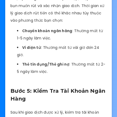
bạn muốn rút và xác nhận giao dịch. Thời gian xử
lý giao dịch rút tiền có thể khác nhau tùy thuộc
vào phương thức bạn chọn:
Chuyển khoản ngân hàng
: Thường mất từ
1-5 ngày làm việc.
Ví điện tử
: Thường mất từ vài giờ đến 24
giờ.
Thẻ tín dụng/Thẻ ghi nợ
: Thường mất từ 2-
5 ngày làm việc.
Bước 5: Kiểm Tra Tài Khoản Ngân
Hàng
Sau khi giao dịch được xử lý, kiểm tra tài khoản