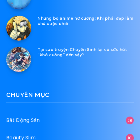
Những bộ anime nữ cường: Khi phái đẹp làm
chủ cuộc chơi.
Tại sao truyện Chuyển Sinh lại có sức hút
“khó cưỡng” đến vậy?
CHUYÊN MỤC
Bất Động Sản
28
Beauty Slim
10