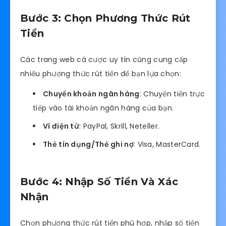
Bước 3: Chọn Phương Thức Rút
Tiền
Các trang web cá cược uy tín cũng cung cấp
nhiều phương thức rút tiền để bạn lựa chọn:
Chuyển khoản ngân hàng
: Chuyển tiền trực
tiếp vào tài khoản ngân hàng của bạn.
Ví điện tử
: PayPal, Skrill, Neteller.
Thẻ tín dụng/Thẻ ghi nợ
: Visa, MasterCard.
Bước 4: Nhập Số Tiền Và Xác
Nhận
Chọn phương thức rút tiền phù hợp, nhập số tiền