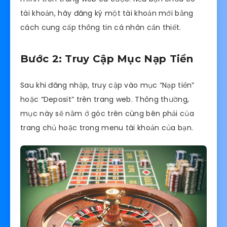
tài khoản, hãy đăng ký một tài khoản mới bằng
cách cung cấp thông tin cá nhân cần thiết.
Bước 2: Truy Cập Mục Nạp Tiền
Sau khi đăng nhập, truy cập vào mục “Nạp tiền”
hoặc “Deposit” trên trang web. Thông thường,
mục này sẽ nằm ở góc trên cùng bên phải của
trang chủ hoặc trong menu tài khoản của bạn.