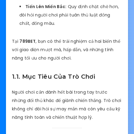
Tiến Lên Miền Bắc:
Quy định chặt chẽ hơn,
đòi hỏi người chơi phải tuân thủ luật đồng
chất, đồng màu.
Tại
789BET
, bạn có thể trải nghiệm cả hai biến thể
với giao diện mượt mà, hấp dẫn, và những tính
năng tối ưu cho người chơi.
1.1. Mục Tiêu Của Trò Chơi
Người chơi cần đánh hết bài trong tay trước
những đối thủ khác để giành chiến thắng. Trò chơi
không chỉ đòi hỏi sự may mắn mà còn yêu cầu kỹ
năng tính toán và chiến thuật hợp lý.