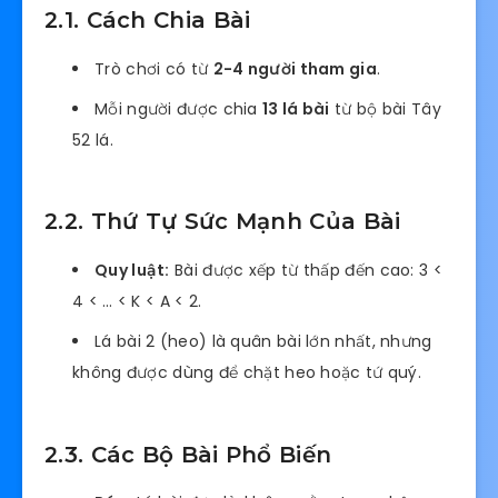
2.1. Cách Chia Bài
Trò chơi có từ
2-4 người tham gia
.
Mỗi người được chia
13 lá bài
từ bộ bài Tây
52 lá.
2.2. Thứ Tự Sức Mạnh Của Bài
Quy luật:
Bài được xếp từ thấp đến cao: 3 <
4 < … < K < A < 2.
Lá bài 2 (heo) là quân bài lớn nhất, nhưng
không được dùng để chặt heo hoặc tứ quý.
2.3. Các Bộ Bài Phổ Biến