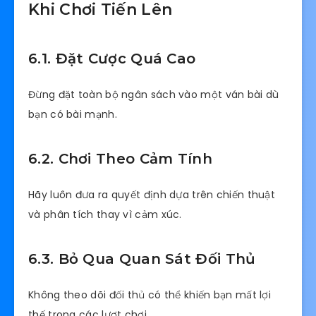
Khi Chơi Tiến Lên
6.1. Đặt Cược Quá Cao
Đừng đặt toàn bộ ngân sách vào một ván bài dù
bạn có bài mạnh.
6.2. Chơi Theo Cảm Tính
Hãy luôn đưa ra quyết định dựa trên chiến thuật
và phân tích thay vì cảm xúc.
6.3. Bỏ Qua Quan Sát Đối Thủ
Không theo dõi đối thủ có thể khiến bạn mất lợi
thế trong các lượt chơi.