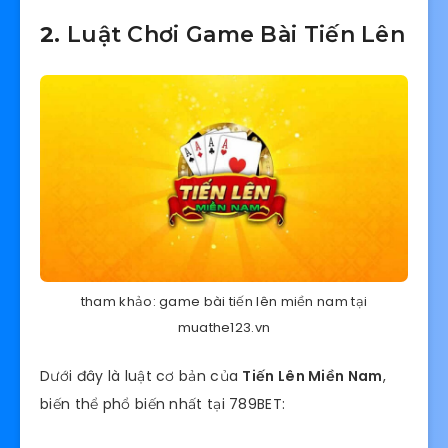
2.
Luật Chơi Game Bài Tiến Lên
tham khảo: game bài tiến lên miền nam tại
muathe123.vn
Dưới đây là luật cơ bản của
Tiến Lên Miền Nam
,
biến thể phổ biến nhất tại 789BET: