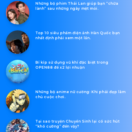
Những bộ phim Thái Lan giúp bạn “chữa
lành” sau những ngày mệt mỏi.
Top 10 siêu phẩm điện ảnh Hàn Quốc bạn
nhất định phải xem một lần.
Bí kíp sử dụng vũ khí đặc biệt trong
OPEN88 để x2 lợi nhuận
Những bộ anime nữ cường: Khi phái đẹp làm
chủ cuộc chơi.
Tại sao truyện Chuyển Sinh lại có sức hút
“khó cưỡng” đến vậy?