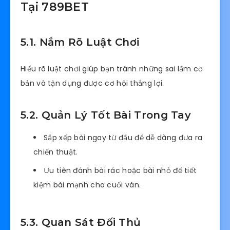
Tại 789BET
5.1. Nắm Rõ Luật Chơi
Hiểu rõ luật chơi giúp bạn tránh những sai lầm cơ
bản và tận dụng được cơ hội thắng lợi.
5.2. Quản Lý Tốt Bài Trong Tay
Sắp xếp bài ngay từ đầu để dễ dàng đưa ra
chiến thuật.
Ưu tiên đánh bài rác hoặc bài nhỏ để tiết
kiệm bài mạnh cho cuối ván.
5.3. Quan Sát Đối Thủ