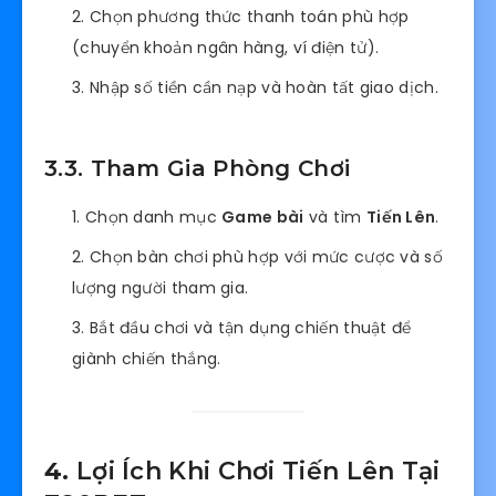
Chọn phương thức thanh toán phù hợp
(chuyển khoản ngân hàng, ví điện tử).
Nhập số tiền cần nạp và hoàn tất giao dịch.
3.3. Tham Gia Phòng Chơi
Chọn danh mục
Game bài
và tìm
Tiến Lên
.
Chọn bàn chơi phù hợp với mức cược và số
lượng người tham gia.
Bắt đầu chơi và tận dụng chiến thuật để
giành chiến thắng.
4.
Lợi Ích Khi Chơi Tiến Lên Tại