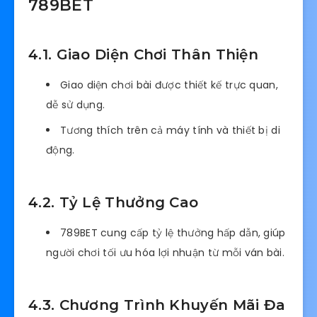
789BET
4.1. Giao Diện Chơi Thân Thiện
Giao diện chơi bài được thiết kế trực quan,
dễ sử dụng.
Tương thích trên cả máy tính và thiết bị di
động.
4.2. Tỷ Lệ Thưởng Cao
789BET cung cấp tỷ lệ thưởng hấp dẫn, giúp
người chơi tối ưu hóa lợi nhuận từ mỗi ván bài.
4.3. Chương Trình Khuyến Mãi Đa