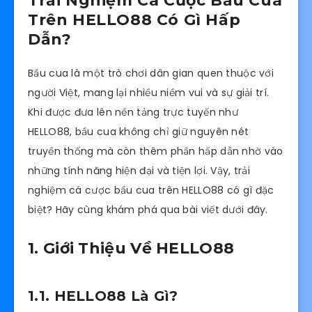
Trải Nghiệm Cá Cược Bầu Cua
Trên HELLO88 Có Gì Hấp
Dẫn?
Bầu cua là một trò chơi dân gian quen thuộc với
người Việt, mang lại nhiều niềm vui và sự giải trí.
Khi được đưa lên nền tảng trực tuyến như
HELLO88, bầu cua không chỉ giữ nguyên nét
truyền thống mà còn thêm phần hấp dẫn nhờ vào
những tính năng hiện đại và tiện lợi. Vậy, trải
nghiệm cá cược bầu cua trên HELLO88 có gì đặc
biệt? Hãy cùng khám phá qua bài viết dưới đây.
1. Giới Thiệu Về HELLO88
1.1. HELLO88 Là Gì?