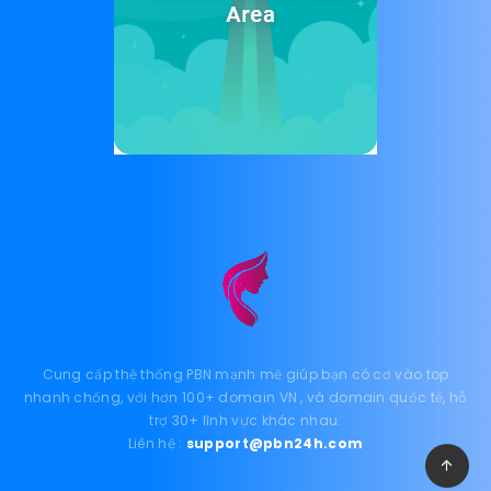
Cung cấp thệ thống PBN mạnh mẽ giúp bạn có cơ vào top
nhanh chống, với hơn 100+ domain VN , và domain quốc tế, hỗ
trợ 30+ lĩnh vực khác nhau.
Liên hệ :
support@pbn24h.com