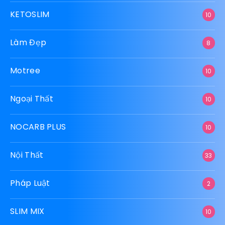
KETOSLIM
10
Làm Đẹp
8
Motree
10
Ngoại Thất
10
NOCARB PLUS
10
Nội Thất
33
Pháp Luật
2
SLIM MIX
10