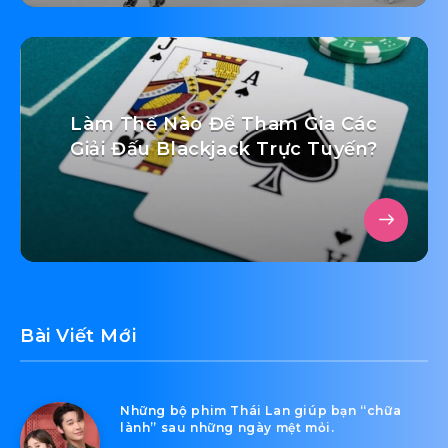
Làm Thế Nào Để Tham Gia Các
Giải Đấu Blackjack Trực Tuyến?
Bài Viết Mới
Những bộ phim Thái Lan giúp bạn “chữa
lành” sau những ngày mệt mỏi.