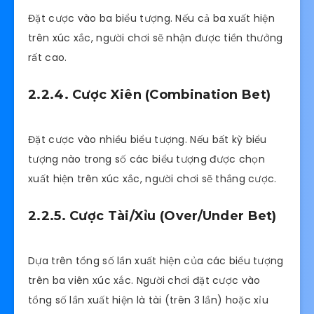
Đặt cược vào ba biểu tượng. Nếu cả ba xuất hiện
trên xúc xắc, người chơi sẽ nhận được tiền thưởng
rất cao.
2.2.4. Cược Xiên (Combination Bet)
Đặt cược vào nhiều biểu tượng. Nếu bất kỳ biểu
tượng nào trong số các biểu tượng được chọn
xuất hiện trên xúc xắc, người chơi sẽ thắng cược.
2.2.5. Cược Tài/Xỉu (Over/Under Bet)
Dựa trên tổng số lần xuất hiện của các biểu tượng
trên ba viên xúc xắc. Người chơi đặt cược vào
tổng số lần xuất hiện là tài (trên 3 lần) hoặc xỉu