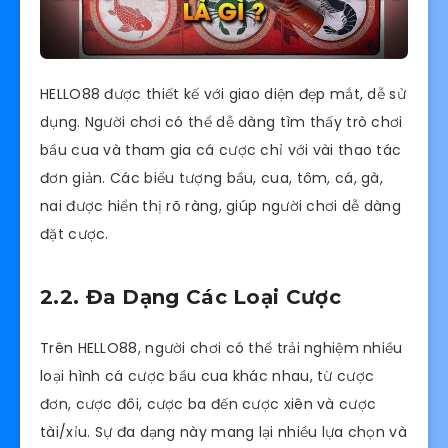
HELLO88 được thiết kế với giao diện đẹp mắt, dễ sử
dụng. Người chơi có thể dễ dàng tìm thấy trò chơi
bầu cua và tham gia cá cược chỉ với vài thao tác
đơn giản. Các biểu tượng bầu, cua, tôm, cá, gà,
nai được hiển thị rõ ràng, giúp người chơi dễ dàng
đặt cược.
2.2. Đa Dạng Các Loại Cược
Trên HELLO88, người chơi có thể trải nghiệm nhiều
loại hình cá cược bầu cua khác nhau, từ cược
đơn, cược đôi, cược ba đến cược xiên và cược
tài/xỉu. Sự đa dạng này mang lại nhiều lựa chọn và