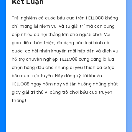
Kết Luận
Trải nghiệm cá cược bầu cua trên HELLO88 không
chỉ mang lại niềm vui và sự giải trí mà còn cung
cấp nhiều cơ hội thắng lớn cho người chơi. Với
giao diện thân thiện, đa dạng các loại hình cá
cược, cơ hội nhận khuyến mãi hấp dẫn và dịch vụ
hỗ trợ chuyên nghiệp, HELLO88 xứng đáng là lựa
chọn hàng đầu cho những ai yêu thích cá cược
bầu cua trực tuyến. Hãy đăng ký tài khoản
HELLO88 ngay hôm nay và tận hưởng những phút
giây giải trí thú vị cùng trò chơi bầu cua truyền
thống!