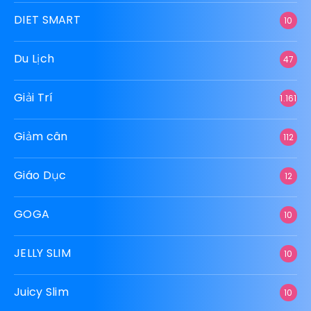
DIET SMART
10
Du Lịch
47
Giải Trí
1.161
Giảm cân
112
Giáo Dục
12
GOGA
10
JELLY SLIM
10
Juicy Slim
10