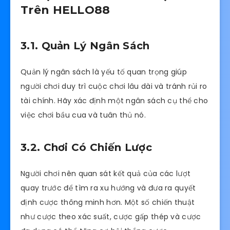
Trên HELLO88
3.1. Quản Lý Ngân Sách
Quản lý ngân sách là yếu tố quan trọng giúp
người chơi duy trì cuộc chơi lâu dài và tránh rủi ro
tài chính. Hãy xác định một ngân sách cụ thể cho
việc chơi bầu cua và tuân thủ nó.
3.2. Chơi Có Chiến Lược
Người chơi nên quan sát kết quả của các lượt
quay trước để tìm ra xu hướng và đưa ra quyết
định cược thông minh hơn. Một số chiến thuật
như cược theo xác suất, cược gấp thép và cược