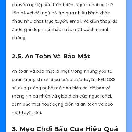
chuyên nghiệp và thân thiện. Người chơi có thể
liên hệ với đội ngũ hỗ trợ qua nhiều kênh khác
nhau như chat trực tuyến, email, và điện thoại để
được giải đáp mọi thắc mắc một cách nhanh
chóng.
2.5. An Toàn Và Bảo Mật
An toàn và bảo mật là một trong những yếu tố
quan trọng khi chơi cá cược trực tuyến. HELLO88
sử dụng công nghệ mã hóa hiện đại để bảo vệ
thông tin cá nhân và giao dịch của người chơi,
đảm bảo mọi hoạt động diễn ra an toàn và bảo
mật tuyệt đối.
3. Mẹo Chơi Bầu Cua Hiệu Quả