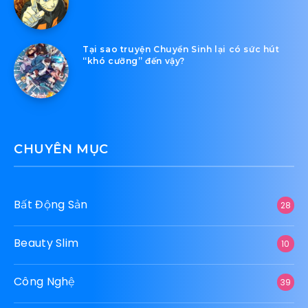
Tại sao truyện Chuyển Sinh lại có sức hút
“khó cưỡng” đến vậy?
CHUYÊN MỤC
Bất Động Sản
28
Beauty Slim
10
Công Nghệ
39