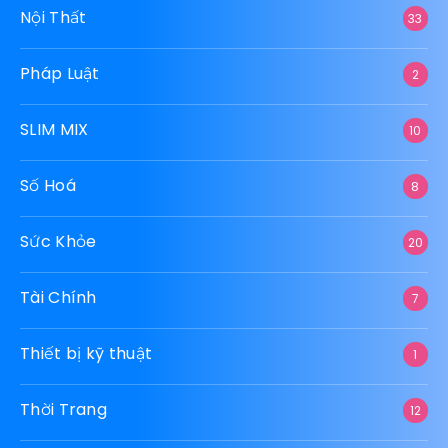
Nội Thất
33
Pháp Luật
2
SLIM MIX
10
Số Hoá
8
Sức Khỏe
20
Tài Chính
7
Thiết bị kỹ thuật
1
Thời Trang
12