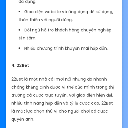
đa dạng.
Giao diện website và ứng dụng dễ sử dụng,
thân thiện với người dùng.
Đội ngũ hỗ trợ khách hàng chuyên nghiệp,
tận tâm.
Nhiều chương trình khuyến mãi hấp dẫn.
4. 22Bet
22Bet là một nhà cái mới nổi nhưng đã nhanh
chóng khẳng định được vị thế của mình trong thị
trường cá cược trực tuyến. Với giao diện hiện đại,
nhiều tính năng hấp dẫn và tỷ lệ cược cao, 22Bet
là một lựa chọn thú vị cho người chơi cá cược
quyền anh.