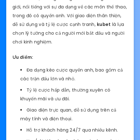
giới, nổi tiếng với sự đa dạng về các môn thể thao,
trong đó có quyền anh. Với giao diện thân thiện,
dễ sử dụng và tỷ lệ cược cạnh tranh,
kubet
là lựa
chọn lý tưởng cho cả người mới bắt đầu và người
chơi kinh nghiệm.
Ưu điểm:
Đa dạng kèo cược quyền anh, bao gồm cả
các trận đấu lớn và nhỏ.
Tỷ lệ cược hấp dẫn, thường xuyên có
khuyến mãi và ưu đãi.
Giao diện trực quan, dễ sử dụng trên cả
máy tính và điện thoại.
Hỗ trợ khách hàng 24/7 qua nhiều kênh.