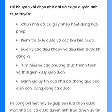
Lời khuyên khi chọn nhà cái cá cược quyền anh
trực tuyến:
Chọn nhà cái có giấy phép hoạt động hợp
pháp.
Kiểm tra tỷ lệ cược và các loại kèo cược.
Đọc kỹ các điều khoản và điều kiện trước khi
đăng ký.
Tìm hiểu về các phương thức thanh toán
và thời gian xử lý giao dịch.
Đánh giá uy tín của nhà cái thông qua các
diễn đàn, cộng đồng cá cược.
Hy vọng bài viết này sẽ giúp bạn lựa chọn được
một nhà cái cá cược quyền anh trực tuyến uy tín