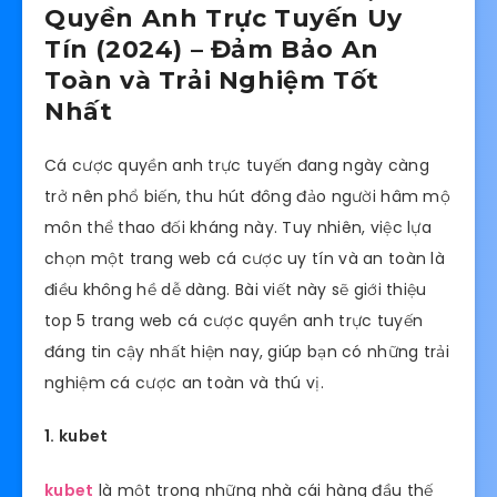
Quyền Anh Trực Tuyến Uy
Tín (2024) – Đảm Bảo An
Toàn và Trải Nghiệm Tốt
Nhất
Cá cược quyền anh trực tuyến đang ngày càng
trở nên phổ biến, thu hút đông đảo người hâm mộ
môn thể thao đối kháng này. Tuy nhiên, việc lựa
chọn một trang web cá cược uy tín và an toàn là
điều không hề dễ dàng. Bài viết này sẽ giới thiệu
top 5 trang web cá cược quyền anh trực tuyến
đáng tin cậy nhất hiện nay, giúp bạn có những trải
nghiệm cá cược an toàn và thú vị.
1.
kubet
kubet
là một trong những nhà cái hàng đầu thế