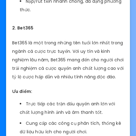
Nạp/rút tiền nhanh chóng, đa dạng phương
thức.
2. Bet365
Bet365 là một trong những tên tuổi lớn nhất trong
ngành cá cược trực tuyến. Với uy tín và kinh
nghiệm lâu năm, Bet365 mang đến cho người chơi
trải nghiệm cá cược quyền anh chất lượng cao với
tỷ lệ cược hấp dẫn và nhiều tính năng độc đáo.
Ưu điểm:
Trực tiếp các trận đấu quyền anh lớn với
chất lượng hình ảnh và âm thanh tốt.
Cung cấp các công cụ phân tích, thống kê
dữ liệu hữu ích cho người chơi.