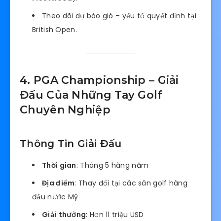
Theo dõi dự báo gió – yếu tố quyết định tại
British Open.
4. PGA Championship – Giải
Đấu Của Những Tay Golf
Chuyên Nghiệp
Thông Tin Giải Đấu
Thời gian
: Tháng 5 hàng năm
Địa điểm
: Thay đổi tại các sân golf hàng
đầu nước Mỹ
Giải thưởng
: Hơn 11 triệu USD