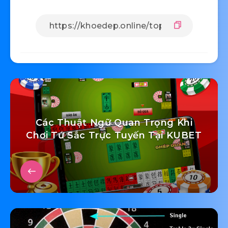
Các Thuật Ngữ Quan Trọng Khi
Chơi Tứ Sắc Trực Tuyến Tại KUBET