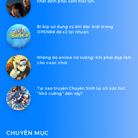
nhất định phải xem một lần.
Bí kíp sử dụng vũ khí đặc biệt trong
OPEN88 để x2 lợi nhuận
Những bộ anime nữ cường: Khi phái đẹp làm
chủ cuộc chơi.
Tại sao truyện Chuyển Sinh lại có sức hút
“khó cưỡng” đến vậy?
CHUYÊN MỤC