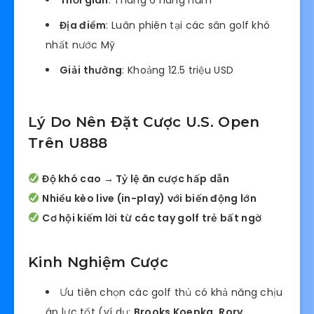
Địa điểm
: Luân phiên tại các sân golf khó
nhất nước Mỹ
Giải thưởng
: Khoảng 12.5 triệu USD
Lý Do Nên Đặt Cược U.S. Open
Trên U888
Độ khó cao → Tỷ lệ ăn cược hấp dẫn
Nhiều kèo live (in-play) với biến động lớn
Cơ hội kiếm lời từ các tay golf trẻ bất ngờ
Kinh Nghiệm Cược
Ưu tiên chọn các golf thủ có khả năng chịu
áp lực tốt (ví dụ:
Brooks Koepka, Rory