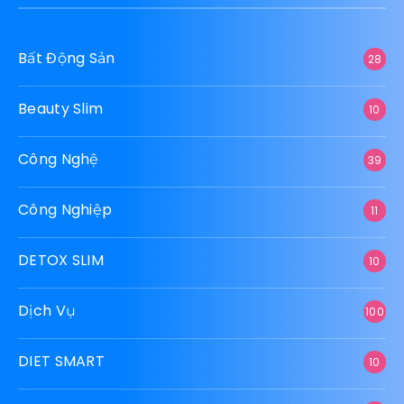
Bất Động Sản
28
Beauty Slim
10
Công Nghệ
39
Công Nghiệp
11
DETOX SLIM
10
Dịch Vụ
100
DIET SMART
10