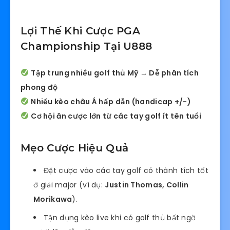
Lợi Thế Khi Cược PGA
Championship Tại U888
Tập trung nhiều golf thủ Mỹ → Dễ phân tích
phong độ
Nhiều kèo châu Á hấp dẫn (handicap +/-)
Cơ hội ăn cược lớn từ các tay golf ít tên tuổi
Mẹo Cược Hiệu Quả
Đặt cược vào các tay golf có thành tích tốt
ở giải major (ví dụ:
Justin Thomas, Collin
Morikawa
).
Tận dụng kèo live khi có golf thủ bất ngờ